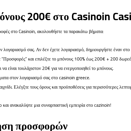
όνους 200€ στο Casinoin Cas
ροφές στο Casinoin, ακολουθήστε τα παρακάτω βήματα:
τον λογαριασμό σας. Αν δεν έχετε λογαριασμό, δημιουργήστε έναν στο 
ητα “Προσφορές” και επιλέξτε το μπόνους 100% έως 200€ + 200 δωρεά
 να είναι τουλάχιστον 20€ για να ενεργοποιηθεί το μπόνους.
ματα στον λογαριασμό σας στο casinoin greece.
χνίδι. Ελέγξτε τους όρους και προϋποθέσεις για περισσότερες λεπτομ
o και ανακαλύψτε μια συναρπαστική εμπειρία στο cazinoin!
ίηση προσφορών