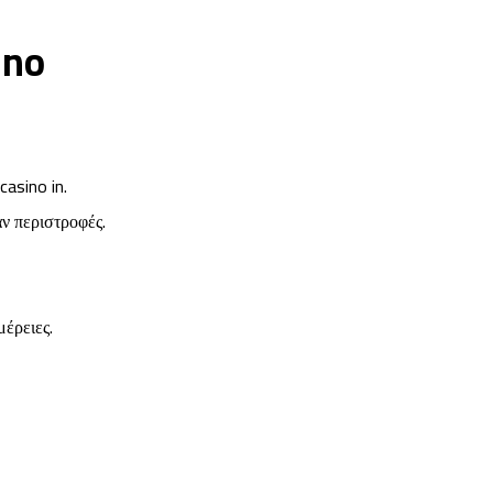
ino
casino in.
ν περιστροφές.
έρειες.