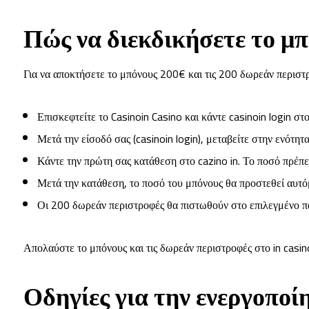
Πώς να διεκδικήσετε το μπ
Για να αποκτήσετε το μπόνους 200€ και τις 200 δωρεάν περιστ
Επισκεφτείτε το Casinoin Casino και κάντε casinoin login σ
Μετά την είσοδό σας (casinoin login), μεταβείτε στην ενότ
Κάντε την πρώτη σας κατάθεση στο cazino in. Το ποσό πρέπει
Μετά την κατάθεση, το ποσό του μπόνους θα προστεθεί αυτό
Οι 200 δωρεάν περιστροφές θα πιστωθούν στο επιλεγμένο παι
Απολαύστε το μπόνους και τις δωρεάν περιστροφές στο in casin
Οδηγίες για την ενεργοπο