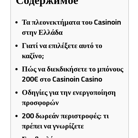
Содержимое
Τα πλεονεκτήματα του Casinoin
στην Ελλάδα
Γιατί να επιλέξετε αυτό το
καζίνο;
Πώς να διεκδικήσετε το μπόνους
200€ στο Casinoin Casino
Οδηγίες για την ενεργοποίηση
προσφορών
200 δωρεάν περιστροφές: τι
πρέπει να γνωρίζετε