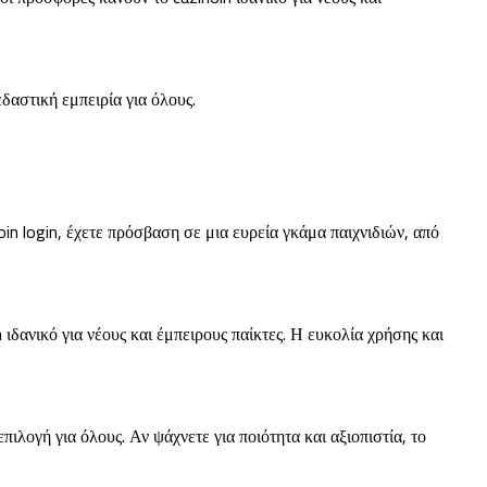
δαστική εμπειρία για όλους.
oin login, έχετε πρόσβαση σε μια ευρεία γκάμα παιχνιδιών, από
δανικό για νέους και έμπειρους παίκτες. Η ευκολία χρήσης και
πιλογή για όλους. Αν ψάχνετε για ποιότητα και αξιοπιστία, το