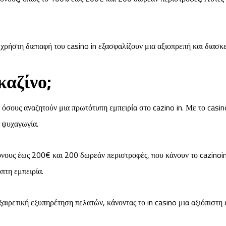
 χρήστη διεπαφή του casino in εξασφαλίζουν μια αξιοπρεπή και διασκε
καζίνο;
ια όσους αναζητούν μια πρωτότυπη εμπειρία στο cazino in. Με το casin
 ψυχαγωγία.
ους έως 200€ και 200 δωρεάν περιστροφές, που κάνουν το cazinoin ι
πτη εμπειρία.
αιρετική εξυπηρέτηση πελατών, κάνοντας το in casino μια αξιόπιστη ε