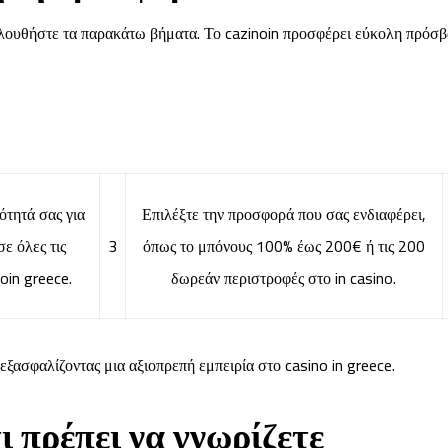
ολουθήστε τα παρακάτω βήματα. Το cazinoin προσφέρει εύκολη πρόσβ
ότητά σας για
Επιλέξτε την προσφορά που σας ενδιαφέρει,
ε όλες τις
3
όπως το μπόνους 100% έως 200€ ή τις 200
oin greece.
δωρεάν περιστροφές στο in casino.
εξασφαλίζοντας μια αξιοπρεπή εμπειρία στο casino in greece.
ι πρέπει να γνωρίζετε