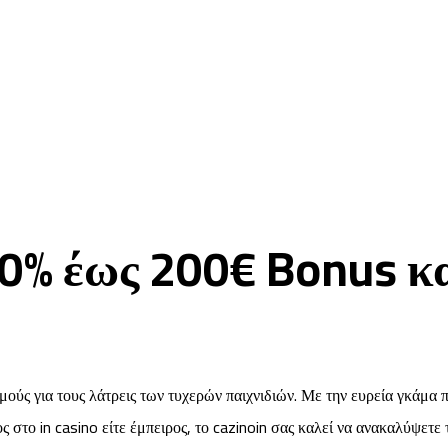
0% έως 200€ Bonus κ
μούς για τους λάτρεις των τυχερών παιχνιδιών. Με την ευρεία γκάμα π
ος στο in casino είτε έμπειρος, το cazinoin σας καλεί να ανακαλύψετ