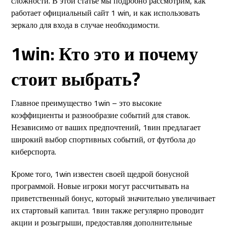
сложности. В этой статье мы подробно рассмотрим, как
работает официальный сайт 1 win, и как использовать
зеркало для входа в случае необходимости.
1win: Кто это и почему
стоит выбрать?
Главное преимущество 1win – это высокие
коэффициенты и разнообразие событий для ставок.
Независимо от ваших предпочтений, 1вин предлагает
широкий выбор спортивных событий, от футбола до
киберспорта.
Кроме того, 1win известен своей щедрой бонусной
программой. Новые игроки могут рассчитывать на
приветственный бонус, который значительно увеличивает
их стартовый капитал. 1вин также регулярно проводит
акции и розыгрыши, предоставляя дополнительные