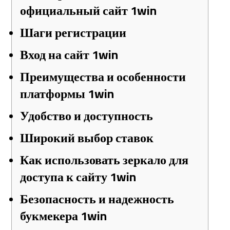
официальный сайт 1win
Шаги регистрации
Вход на сайт 1win
Преимущества и особенности
платформы 1win
Удобство и доступность
Широкий выбор ставок
Как использовать зеркало для
доступа к сайту 1win
Безопасность и надежность
букмекера 1win