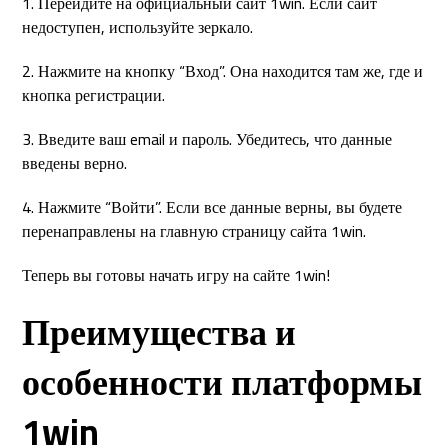
1. Перейдите на официальный сайт 1win. Если сайт
недоступен, используйте зеркало.
2. Нажмите на кнопку “Вход”. Она находится там же, где и
кнопка регистрации.
3. Введите ваш email и пароль. Убедитесь, что данные
введены верно.
4. Нажмите “Войти”. Если все данные верны, вы будете
перенаправлены на главную страницу сайта 1win.
Теперь вы готовы начать игру на сайте 1win!
Преимущества и
особенности платформы
1win