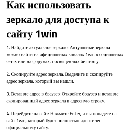
Как использовать
зеркало для доступа к
сайту 1win
1. Найдите актуальное зеркало: Актуальные зеркала
можно найти на официальных каналах 1win в социальных
сетях или на форумах, посвященных беттингу.
2. Скопируйте адрес зеркала: Выделите и скопируйте
адрес зеркала, который вы нашли.
3. Вставьте адрес в браузер: Откройте браузер и вставьте
скопированный адрес зеркала в адресную строку.
4. Перейдите на сайт: Нажмите Enter, и вы попадете на
сайт 1win, который будет полностью идентичен
официальному сайту.