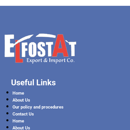
Useful Links
Home
About Us
Our policy and procedures
Contact Us
Home
About Us