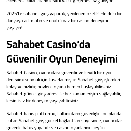
eklenerek kullanıcıların keyifli vakit geçirmesi sağlanıyor.
2025’te sahabet giriş yaparak, yenilenen özelliklerle dolu bir
dünyaya adım atın ve unutulmaz bir casino deneyimi
yaşayın!
Sahabet Casino’da
Güvenilir Oyun Deneyimi
Sahabet Casino, oyunculara güvenilir ve keyifli bir oyun
deneyimi sunmak için tasarlanmıştır. Sahabet giriş işlemleri
kolay ve hızlıdır, böylece oyuna hemen başlayabilirsiniz.
Sahabet güncel giriş adresi ile her zaman erişim sağlayabilir,
kesintisiz bir deneyim yaşayabilirsiniz.
Sahabet bahis platformu, kullanıcıların güvenliğini ön planda
tutar. Sahabet giriş güncel bağlantıları sayesinde, oyuncular
güvenle bahis yapabilir ve casino oyunlarının keyfini