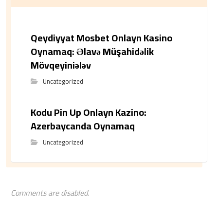
Qeydiyyat Mosbet Onlayn Kasino
Oynamaq: Əlavə Müşahidəlik
Mövqeyiniələv
Uncategorized
Kodu Pin Up Onlayn Kazino:
Azerbaycanda Oynamaq
Uncategorized
Comments are disabled.