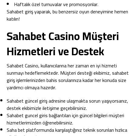
Haftalık özel turnuvalar ve promosyonlar.
Sahabet giriş yaparak, bu benzersiz oyun deneyimine hemen
katılın!
Sahabet Casino Müşteri
Hizmetleri ve Destek
Sahabet Casino, kullanıcılarına her zaman en iyi hizmeti
sunmayı hedeflemektedir. Müşteri desteği ekibimiz, sahabet
giriş işlemlerinizden bahis sorularınıza kadar her konuda size
yardımcı olmaya hazırdır.
Sahabet güncel giriş adresine ulaşmakta sorun yaşıyorsanız,
destek ekibimizle iletişime geçebilirsiniz.
Sahabet guncel giris bağlantıları için güncel bilgileri müşteri
hizmetlerimizden öğrenebilirsiniz.
Saha bet platformunda karşılaştığınız teknik sorunları hızlıca