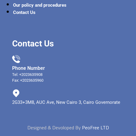
Our policy and procedures
Contact Us
Contact Us
Phone Number
Tel: +2023635908
Fax: +2023635960
2G33+3M8, AUC Ave, New Cairo 3, Cairo Governorate
Designed & Devoloped By
PeoFree LTD