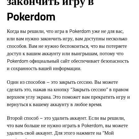
закончить игру в
Pokerdom
Когда вы решили, что игра в Pokerdom уже не для вас,
или вам нужно закончить игру, вам доступны несколько
способов. Вам не нужно беспокоиться, что вы потеряете
доступ к вашим аккаунту или выигрышам, потому что
Pokerdom официальный сайт обеспечивает безопасность
и сохранность вашей информации.
Один из способов – это закрыть сессию. Вы можете
сделать это, нажав на кнопку “Закрыть сессию” в правом
верхнем углу экрана. Это поможет вам прекратить игру и
вернуться к вашему аккаунту в любое время.
Второй способ – это удалить аккаунт. Если вы решили,
что вам больше не нужно играть в Pokerdom, вы можете
удалить свой аккаунт. Для этого нажмите на “Мой