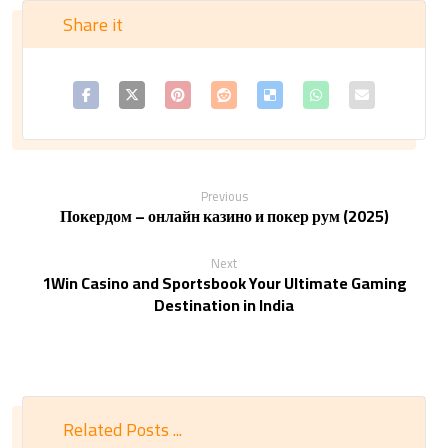
Previous
Покердом – онлайн казино и покер рум (2025)
Next
1Win Casino and Sportsbook Your Ultimate Gaming
Destination in India
Related Posts ...