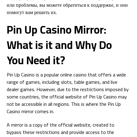
или проблемы, вы можете обратиться к поддержке, и они
помогут вам решить их.
Pin Up Casino Mirror:
What is it and Why Do
You Need it?
Pin Up Casino is a popular online casino that offers a wide
range of games, including slots, table games, and live
dealer games. However, due to the restrictions imposed by
some countries, the official website of Pin Up Casino may
not be accessible in all regions. This is where the Pin Up
Casino mirror comes in.
A mirror is a copy of the official website, created to
bypass these restrictions and provide access to the