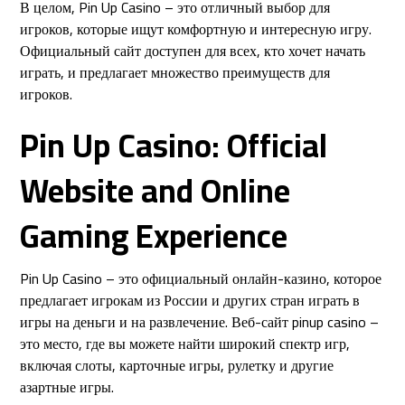
В целом, Pin Up Casino – это отличный выбор для
игроков, которые ищут комфортную и интересную игру.
Официальный сайт доступен для всех, кто хочет начать
играть, и предлагает множество преимуществ для
игроков.
Pin Up Casino: Official
Website and Online
Gaming Experience
Pin Up Casino – это официальный онлайн-казино, которое
предлагает игрокам из России и других стран играть в
игры на деньги и на развлечение. Веб-сайт pinup casino –
это место, где вы можете найти широкий спектр игр,
включая слоты, карточные игры, рулетку и другие
азартные игры.