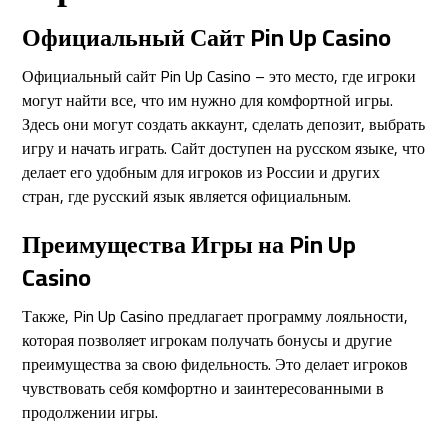
Официальный Сайт Pin Up Casino
Официальный сайт Pin Up Casino – это место, где игроки
могут найти все, что им нужно для комфортной игры.
Здесь они могут создать аккаунт, сделать депозит, выбрать
игру и начать играть. Сайт доступен на русском языке, что
делает его удобным для игроков из России и других
стран, где русский язык является официальным.
Преимущества Игры на Pin Up
Casino
Также, Pin Up Casino предлагает программу лояльности,
которая позволяет игрокам получать бонусы и другие
преимущества за свою фидельность. Это делает игроков
чувствовать себя комфортно и заинтересованными в
продолжении игры.