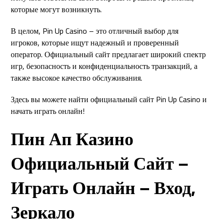
которые могут возникнуть.
В целом, Pin Up Casino – это отличный выбор для
игроков, которые ищут надежный и проверенный
оператор. Официальный сайт предлагает широкий спектр
игр, безопасность и конфиденциальность транзакций, а
также высокое качество обслуживания.
Здесь вы можете найти официальный сайт Pin Up Casino и
начать играть онлайн!
Пин Ап Казино
Официальный Сайт –
Играть Онлайн – Вход,
Зеркало