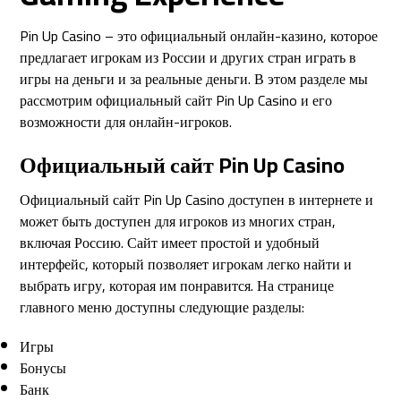
Pin Up Casino – это официальный онлайн-казино, которое
предлагает игрокам из России и других стран играть в
игры на деньги и за реальные деньги. В этом разделе мы
рассмотрим официальный сайт Pin Up Casino и его
возможности для онлайн-игроков.
Официальный сайт Pin Up Casino
Официальный сайт Pin Up Casino доступен в интернете и
может быть доступен для игроков из многих стран,
включая Россию. Сайт имеет простой и удобный
интерфейс, который позволяет игрокам легко найти и
выбрать игру, которая им понравится. На странице
главного меню доступны следующие разделы:
Игры
Бонусы
Банк