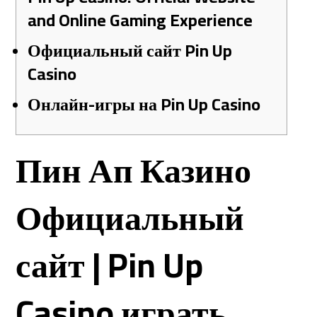
and Online Gaming Experience
Официальный сайт Pin Up
Casino
Онлайн-игры на Pin Up Casino
Пин Ап Казино
Официальный
сайт | Pin Up
Casino играть