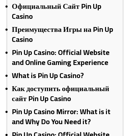
Официальный Сайт Pin Up
Casino
Преимущества Игры на Pin Up
Casino
Pin Up Casino: Official Website
and Online Gaming Experience
What is Pin Up Casino?
Как доступить официальный
сайт Pin Up Casino
Pin Up Casino Mirror: What is it
and Why Do You Need it?
Pin Up Casino: Official Website