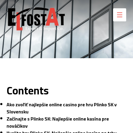
Contents
Ako zvoľiť najlepšie online casino pre hru Plinko SK v
Slovensku
Začínajte s Plinko SK: Najlepšie online kasína pre
nováčikov