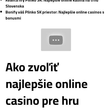
Kvalita hry Plinko SK: Najlepšie online kasína na trhu
Slovenska
Bonify váš Plinko SK priestor: Najlepšie online casinos s
bonusmi
Ako zvoľiť
najlepšie online
casino pre hru