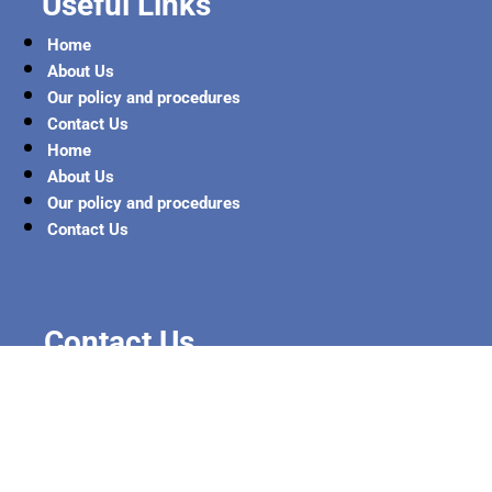
Useful Links
Home
About Us
Our policy and procedures
Contact Us
Home
About Us
Our policy and procedures
Contact Us
Contact Us
Phone Number
Tel: +2023635908
Fax: +2023635960