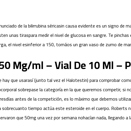
nciado de la bilirrubina séricasin causa evidente es un signo de ma
sten unas tiraspara medir el nivel de glucosa en sangre. Te pinchas 
rga, el nivel esinferior a 150, tomáos un gran vaso de zumo de ma
 50 Mg/ml – Vial De 10 Ml –
hay que usarasí (junto tal vez el Halotestin) para comprobar como
orporal sobrepase la categoría en la que queremos competir, si no
esdías antes de la competición, es lo máximo que debemos utilizar.
a sobrecuanto tiempo actúa este esteroide en el cuerpo. Roberts no
servaron que 50mg una vez por semana nohacían nada, llegando a la