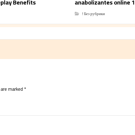
eplay Benefits
anabolizantes online 
! Без рубрики
s are marked
*