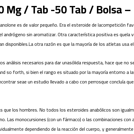
0 Mg / Tab -50 Tab / Bolsa 
olone es de valor pequeño. Era el esteroide de lacompetición fav
 andrógeno sin aromatizar. Otra característica positiva es quela v
isponibles.La otra razón es que la mayoría de los atletas usa el 
 los análisis necesarios para dar unasólida respuesta, hace que no s
and so forth, si bien el rango es situado por la mayoría entorno a l
ncontrar seae un estudio llevado a cabo con perrosque concluía que
as que los hombres. No todos los esteroides anabólicos son igualme
o. Las monocursiones (con un fármaco) o las combinaciones con 
dividualmente dependiendo de la reacción del cuerpo, y generalment