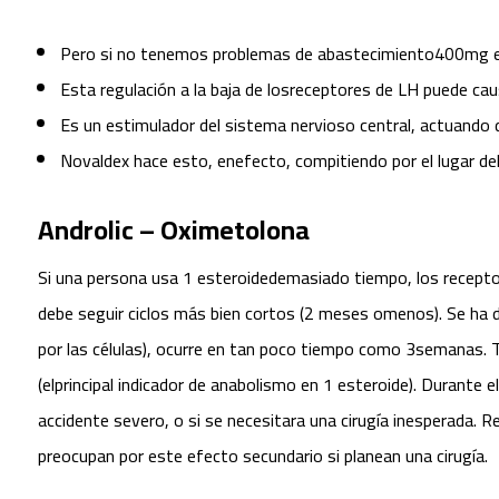
Pero si no tenemos problemas de abastecimiento400mg e 
Esta regulación a la baja de losreceptores de LH puede cau
Es un estimulador del sistema nervioso central, actuando d
Novaldex hace esto, enefecto, compitiendo por el lugar del
Androlic – Oximetolona
Si una persona usa 1 esteroidedemasiado tiempo, los recepto
debe seguir ciclos más bien cortos (2 meses omenos). Se ha d
por las células), ocurre en tan poco tiempo como 3semanas. 
(elprincipal indicador de anabolismo en 1 esteroide). Durante 
accidente severo, o si se necesitara una cirugía inesperada.
preocupan por este efecto secundario si planean una cirugía.