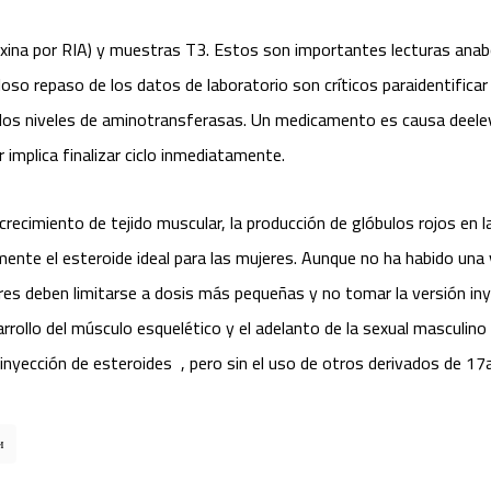
xina por RIA) y muestras T3. Estos son importantes lecturas anabó
o repaso de los datos de laboratorio son críticos paraidentificar 
los niveles de aminotransferasas. Un medicamento es causa deeleva
r implica finalizar ciclo inmediatamente.
 crecimiento de tejido muscular, la producción de glóbulos rojos en 
te el esteroide ideal para las mujeres. Aunque no ha habido una vi
res deben limitarse a dosis más pequeñas y no tomar la versión i
rollo del músculo esquelético y el adelanto de la sexual masculino
 inyección de esteroides , pero sin el uso de otros derivados de 17
и