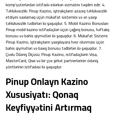
komp’yuterlərdən istifadə edərkən xızmatını təqdim edir. 4.
Təhlükəsizlik: Pinup Kazino, iştirakçıların azaлıq təhlükəsizlik
etdiyini saxlamaq üçün mükafat sistemini və ən yaxşı
təhlükəsizlik tədbirləri ilə şəquqdur. 5. Mobil Kazino Bonusları:
Pinup mobil kazino istifadəçiləri üçün çağırıq bonusu, həftalıq
bonusu və bahis qiymətləri ilə şəquqdur. 6. Mükafat Sistemi:
Pinup Kazino, iştirakçıların yaxşılayara həsr olunması üçün
bahis qiymətləri və baxış bonusu tədbirləri ilə şəquqdur. 7.
Çoxlu Ödəniş Ölçüsü: Pinup Kazino, istifadəçilərin Visa,
MasterCard, Qiwi və bir çox şirkət partnerlərinin ödəniş
yöntlərinin istifadəsi ilə şəquqdur.
Pinup Onlayn Kazino
Xususiyatı: Qonaq
Keyfiyyətini Artırmaq