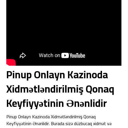
Pinup Onlayn Kazinoda
Xidmətləndirilmiş Qonaq
Keyfiyyətinin Ənənlidir
Pinup Onlayn Kazinoda Xidmətləndirilmiş Qonaq
Keyfiyyətinin Ənənlidir. Burada sizə düzbucaq xidmət və