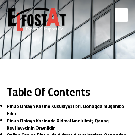
Table Of Contents
Pinup Onlayn Kazino Xususiyyətləri: Qonaqda Müşahibə
Edin
Pinup Onlayn Kazinoda Xidmətləndirilmiş Qonaq
Keyfiyyətinin Ənənlidir