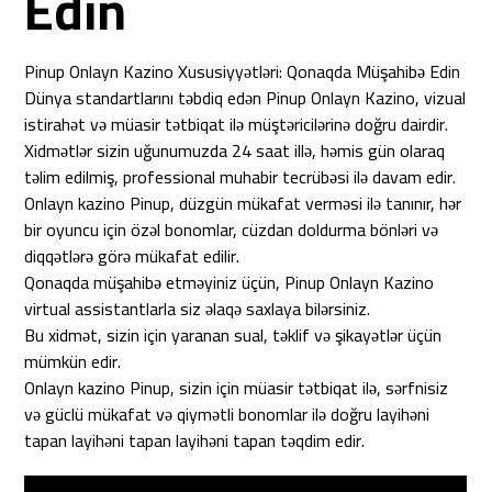
Edin
Pinup Onlayn Kazino Xususiyyətləri: Qonaqda Müşahibə Edin
Dünya standartlarını təbdiq edən Pinup Onlayn Kazino, vizual
istirahət və müasir tətbiqat ilə müştəricilərinə doğru dairdir.
Xidmətlər sizin uğunumuzda 24 saat illə, həmis gün olaraq
təlim edilmiş, professional muhabir tecrübəsi ilə davam edir.
Onlayn kazino Pinup, düzgün mükafat verməsi ilə tanınır, hər
bir oyuncu için özəl bonomlar, cüzdan doldurma bönləri və
diqqətlərə görə mükafat edilir.
Qonaqda müşahibə etməyiniz üçün, Pinup Onlayn Kazino
virtual assistantlarla siz əlaqə saxlaya bilərsiniz.
Bu xidmət, sizin için yaranan sual, təklif və şikayətlər üçün
mümkün edir.
Onlayn kazino Pinup, sizin için müasir tətbiqat ilə, sərfnisiz
və güclü mükafat və qiymətli bonomlar ilə doğru layihəni
tapan layihəni tapan layihəni tapan təqdim edir.