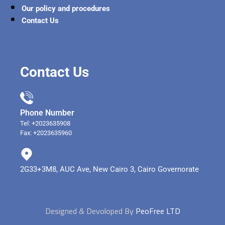
Our policy and procedures
Contact Us
Contact Us
Phone Number
Tel: +2023635908
Fax: +2023635960
2G33+3M8, AUC Ave, New Cairo 3, Cairo Governorate
Designed & Devoloped By
PeoFree LTD