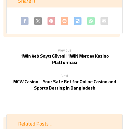
Previous
1Win Veb Saytı Güvənli 1WIN Mərc və Kazino
Platforması
Next
MCW Casino – Your Safe Bet for Online Casino and
Sports Betting in Bangladesh
Related Posts ...