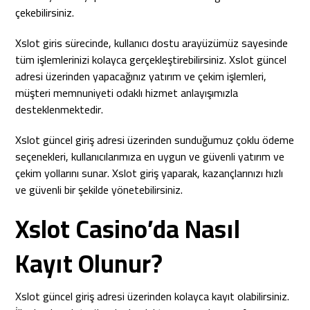
çekebilirsiniz.
Xslot giris sürecinde, kullanıcı dostu arayüzümüz sayesinde
tüm işlemlerinizi kolayca gerçekleştirebilirsiniz. Xslot güncel
adresi üzerinden yapacağınız yatırım ve çekim işlemleri,
müşteri memnuniyeti odaklı hizmet anlayışımızla
desteklenmektedir.
Xslot güncel giriş adresi üzerinden sunduğumuz çoklu ödeme
seçenekleri, kullanıcılarımıza en uygun ve güvenli yatırım ve
çekim yollarını sunar. Xslot giriş yaparak, kazançlarınızı hızlı
ve güvenli bir şekilde yönetebilirsiniz.
Xslot Casino’da Nasıl
Kayıt Olunur?
Xslot güncel giriş adresi üzerinden kolayca kayıt olabilirsiniz.