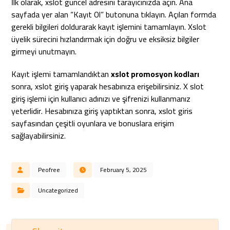
İlk olarak, xslot güncel adresini tarayıcınızda açın. Ana
sayfada yer alan “Kayıt Ol” butonuna tıklayın. Açılan formda
gerekli bilgileri doldurarak kayıt işlemini tamamlayın. Xslot
üyelik sürecini hızlandırmak için doğru ve eksiksiz bilgiler
girmeyi unutmayın.
Kayıt işlemi tamamlandıktan
xslot promosyon kodları
sonra, xslot giriş yaparak hesabınıza erişebilirsiniz. X slot
giriş işlemi için kullanıcı adınızı ve şifrenizi kullanmanız
yeterlidir. Hesabınıza giriş yaptıktan sonra, xslot giris
sayfasından çeşitli oyunlara ve bonuslara erişim
sağlayabilirsiniz.
Peofree
February 5, 2025
Uncategorized