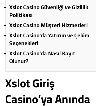
Xslot Casino Güvenliği ve Gizlilik
Politikası
Xslot Casino Müşteri Hizmetleri
Xslot Casino’da Yatırım ve Çekim
Seçenekleri
Xslot Casino’da Nasıl Kayıt
Olunur?
Xslot Giriş
Casino’ya Anında