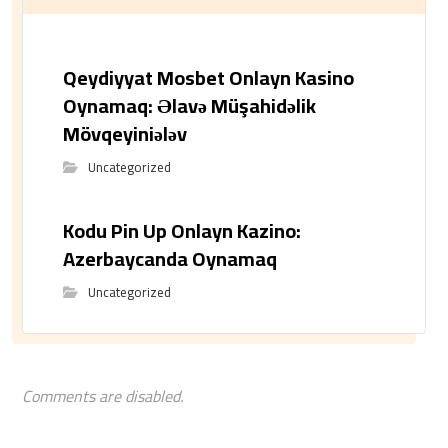
Qeydiyyat Mosbet Onlayn Kasino
Oynamaq: Əlavə Müşahidəlik
Mövqeyiniələv
Uncategorized
Kodu Pin Up Onlayn Kazino:
Azerbaycanda Oynamaq
Uncategorized
Comments are disabled.