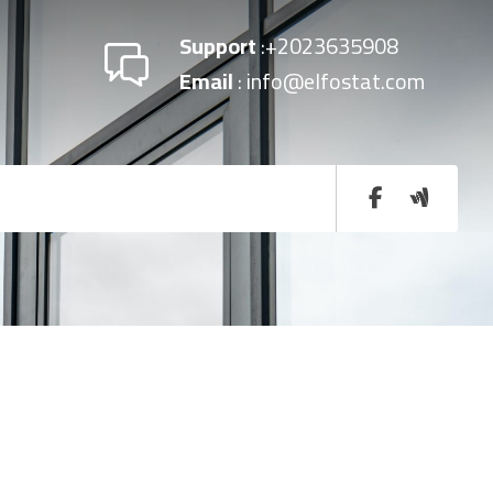
Support
:+2023635908
Email
: info@elfostat.com