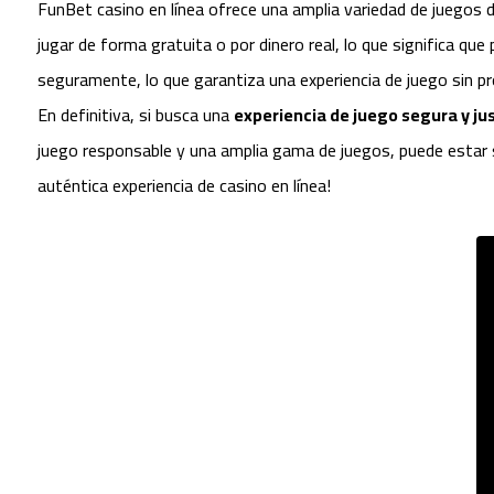
FunBet casino en línea ofrece una amplia variedad de juegos d
jugar de forma gratuita o por dinero real, lo que significa qu
seguramente, lo que garantiza una experiencia de juego sin p
En definitiva, si busca una
experiencia de juego segura y ju
juego responsable y una amplia gama de juegos, puede estar s
auténtica experiencia de casino en línea!