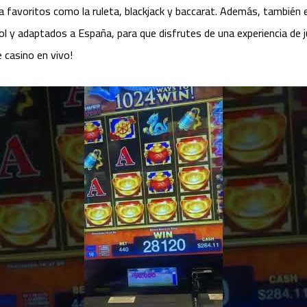
sa favoritos como la ruleta, blackjack y baccarat. Además, tambi
l y adaptados a España, para que disfrutes de una experiencia de j
 casino en vivo!