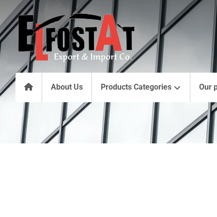
About Us
Products Categories
Our 