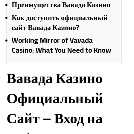
Преимущества Вавада Казино
Как доступить официальный
сайт Вавада Казино?
Working Mirror of Vavada
Casino: What You Need to Know
Вавада Казино
Официальный
Сайт – Вход на