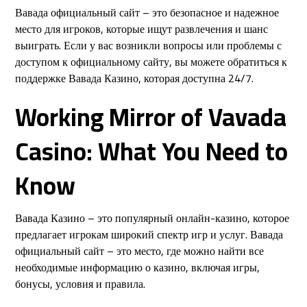
Вавада официальный сайт – это безопасное и надежное
место для игроков, которые ищут развлечения и шанс
выиграть. Если у вас возникли вопросы или проблемы с
доступом к официальному сайту, вы можете обратиться к
поддержке Вавада Казино, которая доступна 24/7.
Working Mirror of Vavada
Casino: What You Need to
Know
Вавада Казино – это популярный онлайн-казино, которое
предлагает игрокам широкий спектр игр и услуг. Вавада
официальный сайт – это место, где можно найти все
необходимые информацию о казино, включая игры,
бонусы, условия и правила.