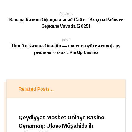
Previous
Вавада Казино Официальный Сайт – Вход на Рабочее
Зеркало Vavada (2025)
Next
Пин Ап Казино Онлайн — почувствуйте атмосферу
реального зала с Pin Up Casino
Related Posts ...
Qeydiyyat Mosbet Onlayn Kasino
Oynamaq: Əlavə Müşahidəlik