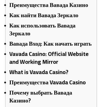
Преимущества Вавада Казино
Как найти Вавада Зеркало
Как использовать Вавада
Зеркало
Вавада Вход: Как начать играть
Vavada Casino: Official Website
and Working Mirror
What is Vavada Casino?
Преимущества Vavada Casino
Почему выбрать Вавада
Казино?