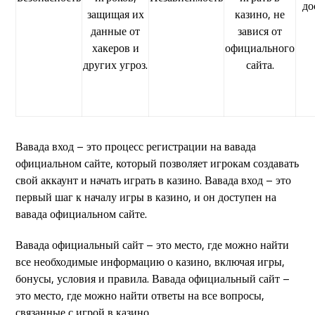
до
защищая их
казино, не
данные от
завися от
хакеров и
официального
других угроз.
сайта.
Вавада вход – это процесс регистрации на вавада
официальном сайте, который позволяет игрокам создавать
свой аккаунт и начать играть в казино. Вавада вход – это
первый шаг к началу игры в казино, и он доступен на
вавада официальном сайте.
Вавада официальный сайт – это место, где можно найти
все необходимые информацию о казино, включая игры,
бонусы, условия и правила. Вавада официальный сайт –
это место, где можно найти ответы на все вопросы,
связанные с игрой в казино.