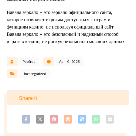
Вавада зеркало – это зеркало официального сайта,
которое позволяет игрокам доступаться к играм и
функциям казино, не используя официальный сайт.
Вавада зеркало – это безопасный и надежный способ
играть в казино, не рискуя безопасностью своих данных.
Peofree
April 9, 2025
Uncategorized