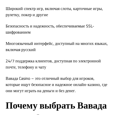
Широкий спектр игр, включая слоты, карточные игры,
рулетку, покер и другие
Безопасность и надежность, обеспечиваемые SSL-
шифрованием
Многоязычный интерфейс, доступный на многих языках,
включая русский
24/7 поддержка клиентов, доступная по электронной
почте, телефону и чату
Вавада Casino – это отличный выбор для игроков,
которые ищут безопасное и надежное онлайн-казино, где
они могут играть на деньги и без денег.
Почему выбрать Вавада