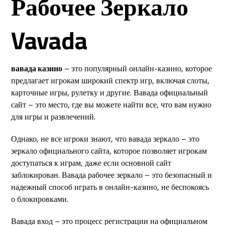
Рабочее Зеркало
Vavada
вавада казино
– это популярный онлайн-казино, которое
предлагает игрокам широкий спектр игр, включая слоты,
карточные игры, рулетку и другие. Вавада официальный
сайт – это место, где вы можете найти все, что вам нужно
для игры и развлечений.
Однако, не все игроки знают, что вавада зеркало – это
зеркало официального сайта, которое позволяет игрокам
доступаться к играм, даже если основной сайт
заблокирован. Вавада рабочее зеркало – это безопасный и
надежный способ играть в онлайн-казино, не беспокоясь
о блокировками.
Вавада вход – это процесс регистрации на официальном