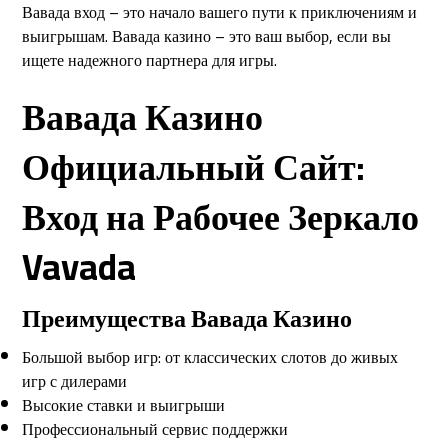
Вавада вход – это начало вашего пути к приключениям и
выигрышам. Вавада казино – это ваш выбор, если вы
ищете надежного партнера для игры.
Вавада Казино
Официальный Сайт:
Вход на Рабочее Зеркало
Vavada
Преимущества Вавада Казино
Большой выбор игр: от классических слотов до живых
игр с дилерами
Высокие ставки и выигрыши
Профессиональный сервис поддержки