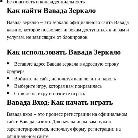
Безопасность и конфиденциальность
Как найти Вавада Зеркало
Вавада зеркало – это зеркало официального сайта Вавада
казино, которое позволяет игрокам доступаться к играм и
услугам, не зависящим от блокировок.
Как использовать Вавада Зеркало
Вставьте адрес Вавада зеркала в адресную строку
браузера
Войдите на сайт, используя ваш логин и пароль
Выберите игру, которая вам понравилась
Ставьте на игру и начните играть
Вавада Вход: Как начать играть
Вавада вход – это процесс регистрации на официальном
сайте Вавада казино. Для начала игры вам нужно
зарегистрироваться, используя форму регистрации на
официальном сайте.