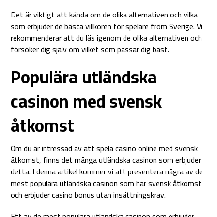
Det är viktigt att kända om de olika alternativen och vilka
som erbjuder de bästa villkoren för spelare fröm Sverige. Vi
rekommenderar att du läs igenom de olika alternativen och
försöker dig själv om vilket som passar dig bäst.
Populära utländska
casinon med svensk
åtkomst
Om du är intressad av att spela casino online med svensk
åtkomst, finns det många utländska casinon som erbjuder
detta. I denna artikel kommer vi att presentera några av de
mest populära utländska casinon som har svensk åtkomst
och erbjuder casino bonus utan insättningskrav.
Ett av de mest populära utländska casinon som erbjuder