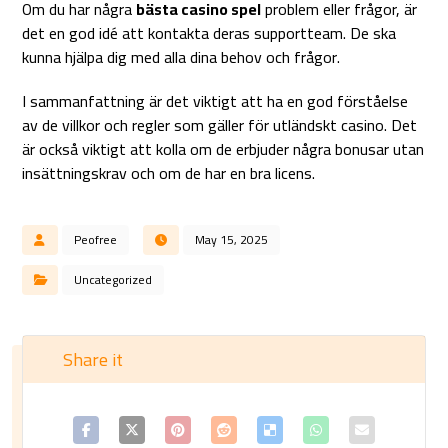
Om du har några
bästa casino spel
problem eller frågor, är
det en god idé att kontakta deras supportteam. De ska
kunna hjälpa dig med alla dina behov och frågor.
I sammanfattning är det viktigt att ha en god förståelse
av de villkor och regler som gäller för utländskt casino. Det
är också viktigt att kolla om de erbjuder några bonusar utan
insättningskrav och om de har en bra licens.
Peofree
May 15, 2025
Uncategorized