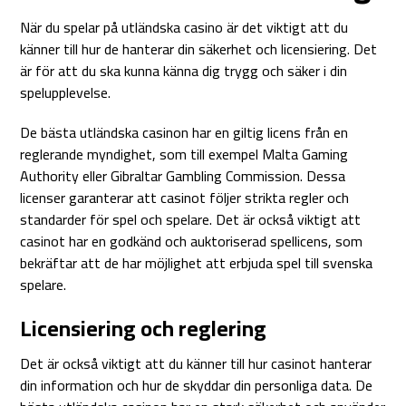
När du spelar på utländska casino är det viktigt att du
känner till hur de hanterar din säkerhet och licensiering. Det
är för att du ska kunna känna dig trygg och säker i din
spelupplevelse.
De bästa utländska casinon har en giltig licens från en
reglerande myndighet, som till exempel Malta Gaming
Authority eller Gibraltar Gambling Commission. Dessa
licenser garanterar att casinot följer strikta regler och
standarder för spel och spelare. Det är också viktigt att
casinot har en godkänd och auktoriserad spellicens, som
bekräftar att de har möjlighet att erbjuda spel till svenska
spelare.
Licensiering och reglering
Det är också viktigt att du känner till hur casinot hanterar
din information och hur de skyddar din personliga data. De