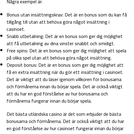
Några exempel är:
Bonus utan insättningskrav: Det är en bonus som du kan få
tillgång till utan att behöva göra något insättning i
casinoet.
Snabb utbetalning: Det är en bonus som ger dig möjlighet
att få utbetalning av dina vinster snabbt och smidigt.
Free spins: Det är en bonus som ger dig möjlighet att spela
på olika spel utan att behöva göra något insättning.
Deposit bonus: Det är en bonus som ger dig möjlighet att
få en extra insättning när du gör ett insättning i casinoet.
Det är viktigt att du läser igenom villkoren för bonusarna
och förmånerna innan du börjar spela. Det är också viktigt
att du har en god förståelse av hur bonusarna och
förmånerna fungerar innan du börjar spela.
Det bästa utländska casino är det som erbjuder de bästa
bonusarna och förmånerna. Det är också viktigt att du har
en god förståelse av hur casinoet fungerar innan du börjar