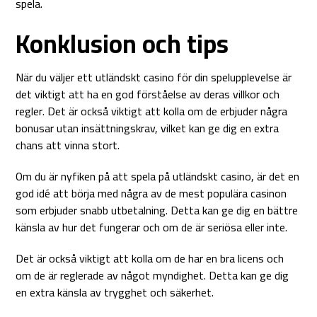
spela.
Konklusion och tips
När du väljer ett utländskt casino för din spelupplevelse är
det viktigt att ha en god förståelse av deras villkor och
regler. Det är också viktigt att kolla om de erbjuder några
bonusar utan insättningskrav, vilket kan ge dig en extra
chans att vinna stort.
Om du är nyfiken på att spela på utländskt casino, är det en
god idé att börja med några av de mest populära casinon
som erbjuder snabb utbetalning. Detta kan ge dig en bättre
känsla av hur det fungerar och om de är seriösa eller inte.
Det är också viktigt att kolla om de har en bra licens och
om de är reglerade av något myndighet. Detta kan ge dig
en extra känsla av trygghet och säkerhet.