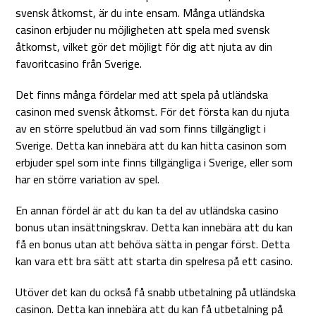
svensk åtkomst, är du inte ensam. Många utländska
casinon erbjuder nu möjligheten att spela med svensk
åtkomst, vilket gör det möjligt för dig att njuta av din
favoritcasino från Sverige.
Det finns många fördelar med att spela på utländska
casinon med svensk åtkomst. För det första kan du njuta
av en större spelutbud än vad som finns tillgängligt i
Sverige. Detta kan innebära att du kan hitta casinon som
erbjuder spel som inte finns tillgängliga i Sverige, eller som
har en större variation av spel.
En annan fördel är att du kan ta del av utländska casino
bonus utan insättningskrav. Detta kan innebära att du kan
få en bonus utan att behöva sätta in pengar först. Detta
kan vara ett bra sätt att starta din spelresa på ett casino.
Utöver det kan du också få snabb utbetalning på utländska
casinon. Detta kan innebära att du kan få utbetalning på