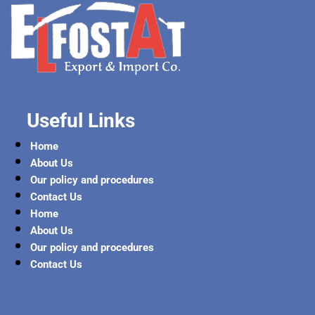
Useful Links
Home
About Us
Our policy and procedures
Contact Us
Home
About Us
Our policy and procedures
Contact Us