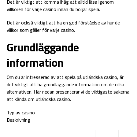
Det är viktigt att komma ihåg att alltid läsa igenom
villkoren för varje casino innan du börjar spela.
Det är också viktigt att ha en god förståelse av hur de
villkor som gäller för varje casino.
Grundläggande
information
Om du är intresserad av att spela på utländska casino, är
det viktigt att ha grundläggande information om de olika
alternativen. Här nedan presenterar vi de viktigaste sakerna
att kända om utländska casino.
Typ av casino
Beskrivning