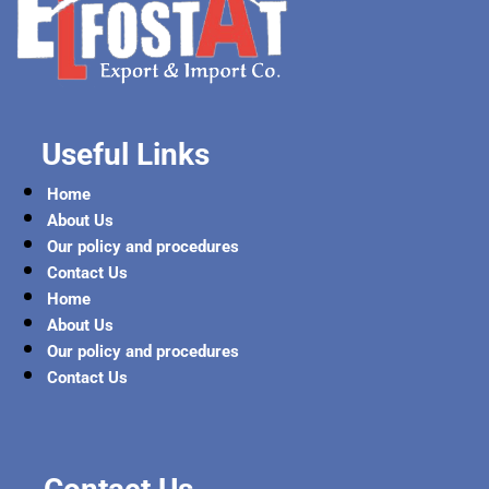
Useful Links
Home
About Us
Our policy and procedures
Contact Us
Home
About Us
Our policy and procedures
Contact Us