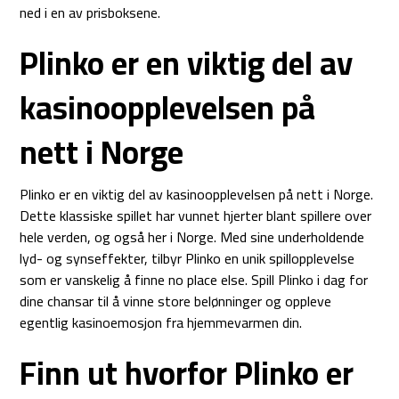
ned i en av prisboksene.
Plinko er en viktig del av
kasinoopplevelsen på
nett i Norge
Plinko er en viktig del av kasinoopplevelsen på nett i Norge.
Dette klassiske spillet har vunnet hjerter blant spillere over
hele verden, og også her i Norge. Med sine underholdende
lyd- og synseffekter, tilbyr Plinko en unik spillopplevelse
som er vanskelig å finne no place else. Spill Plinko i dag for
dine chansar til å vinne store belønninger og oppleve
egentlig kasinoemosjon fra hjemmevarmen din.
Finn ut hvorfor Plinko er