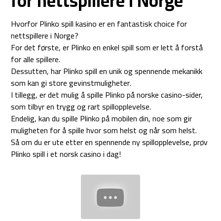
for nettspillere i Norge
Hvorfor Plinko spill kasino er en fantastisk choice for
nettspillere i Norge?
For det første, er Plinko en enkel spill som er lett å forstå
for alle spillere.
Dessutten, har Plinko spill en unik og spennende mekanikk
som kan gi store gevinstmuligheter.
I tillegg, er det mulig å spille Plinko på norske casino-sider,
som tilbyr en trygg og rart spillopplevelse.
Endelig, kan du spille Plinko på mobilen din, noe som gir
muligheten for å spille hvor som helst og når som helst.
Så om du er ute etter en spennende ny spillopplevelse, prøv
Plinko spill i et norsk casino i dag!