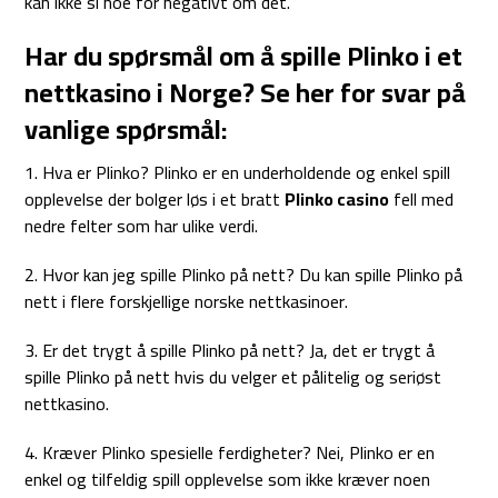
kan ikke si noe for negativt om det.
Har du spørsmål om å spille Plinko i et
nettkasino i Norge? Se her for svar på
vanlige spørsmål:
1. Hva er Plinko? Plinko er en underholdende og enkel spill
opplevelse der bolger løs i et bratt
Plinko casino
fell med
nedre felter som har ulike verdi.
2. Hvor kan jeg spille Plinko på nett? Du kan spille Plinko på
nett i flere forskjellige norske nettkasinoer.
3. Er det trygt å spille Plinko på nett? Ja, det er trygt å
spille Plinko på nett hvis du velger et pålitelig og seriøst
nettkasino.
4. Kræver Plinko spesielle ferdigheter? Nei, Plinko er en
enkel og tilfeldig spill opplevelse som ikke kræver noen