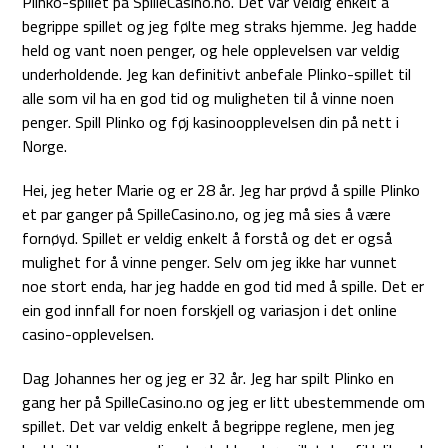
Plinko-spillet på SpilleCasino.no. Det var veldig enkelt å
begrippe spillet og jeg følte meg straks hjemme. Jeg hadde
held og vant noen penger, og hele opplevelsen var veldig
underholdende. Jeg kan definitivt anbefale Plinko-spillet til
alle som vil ha en god tid og muligheten til å vinne noen
penger. Spill Plinko og føj kasinoopplevelsen din på nett i
Norge.
Hei, jeg heter Marie og er 28 år. Jeg har prøvd å spille Plinko
et par ganger på SpilleCasino.no, og jeg må sies å være
fornøyd. Spillet er veldig enkelt å forstå og det er også
mulighet for å vinne penger. Selv om jeg ikke har vunnet
noe stort enda, har jeg hadde en god tid med å spille. Det er
ein god innfall for noen forskjell og variasjon i det online
casino-opplevelsen.
Dag Johannes her og jeg er 32 år. Jeg har spilt Plinko en
gang her på SpilleCasino.no og jeg er litt ubestemmende om
spillet. Det var veldig enkelt å begrippe reglene, men jeg