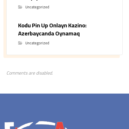
Uncategorized
Kodu Pin Up Onlayn Kazino:
Azerbaycanda Oynamaq
Uncategorized
Comments are disabled.