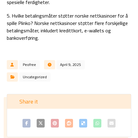
spesielle ferdigheter.
5. Hvilke betalingsmåter støtter norske nettkasinoer for å
spille Plinko? Norske nettkasinoer støtter flere forskjellige
betalingsmåter, inkludert kredittkort, e-wallets og
bankoverføring.
Peofree
April 9, 2025
Uncategorized