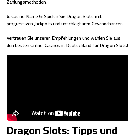
Zahlungsmethoden.
6. Casino Name 6: Spielen Sie Dragon Slots mit
progressiven Jackpots und unschlagbaren Gewinnchancen.
Vertrauen Sie unseren Empfehlungen und wählen Sie aus
den besten Online-Casinos in Deutschland für Dragon Slots!
Dragon Slots: Tipps und