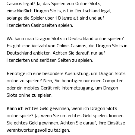
Casinos legal? Ja, das Spielen von Online-Slots,
einschließlich Dragon Slots, ist in Deutschland legal,
solange die Spieler über 18 Jahre alt sind und auf
lizenzierten Casinoseiten spielen.
Wo kann man Dragon Slots in Deutschland online spielen?
Es gibt eine Vielzahl von Online-Casinos, die Dragon Slots in
Deutschland anbieten. Achten Sie darauf, nur auf
lizenzierten und seriösen Seiten zu spielen.
Benötige ich eine besondere Ausrüstung, um Dragon Slots
online zu spielen? Nein, Sie benötigen nur einen Computer
oder ein mobiles Gerät mit Internetzugang, um Dragon
Slots online zu spielen.
Kann ich echtes Geld gewinnen, wenn ich Dragon Slots
online spiele? Ja, wenn Sie um echtes Geld spielen, können
Sie echtes Geld gewinnen. Achten Sie darauf, Ihre Einsätze
verantwortungsvoll zu tätigen.