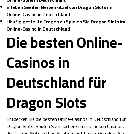
Online-Spiel in Deutschland
Erleben Sie den Nervenkitzel von Dragon Slots im
Online-Casino in Deutschland
Häufig gestellte Fragen zu Spielen Sie Dragon Slots im
Online-Casino in Deutschland
Die besten Online-
Casinos in
Deutschland für
Dragon Slots
Entdecken Sie die besten Online-Casinos in Deutschland für
Dragon Slots! Spielen Sie in sicheren und seriösen Casinos,
die Dragon Slots in their Spielangebot haben. Genießen Sie