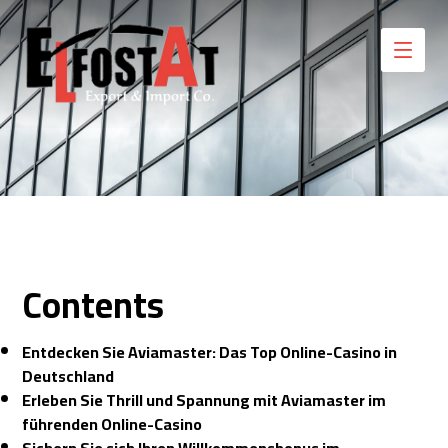
Contents
Entdecken Sie Aviamaster: Das Top Online-Casino in
Deutschland
Erleben Sie Thrill und Spannung mit Aviamaster im
führenden Online-Casino