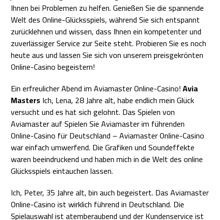
Ihnen bei Problemen zu helfen. Genießen Sie die spannende
Welt des Online-Glücksspiels, während Sie sich entspannt
zurücklehnen und wissen, dass Ihnen ein kompetenter und
zuverlässiger Service zur Seite steht. Probieren Sie es noch
heute aus und lassen Sie sich von unserem preisgekrönten
Online-Casino begeistern!
Ein erfreulicher Abend im Aviamaster Online-Casino!
Avia
Masters
Ich, Lena, 28 Jahre alt, habe endlich mein Glück
versucht und es hat sich gelohnt. Das Spielen von
Aviamaster auf Spielen Sie Aviamaster im führenden
Online-Casino für Deutschland – Aviamaster Online-Casino
war einfach umwerfend. Die Grafiken und Soundeffekte
waren beeindruckend und haben mich in die Welt des online
Glücksspiels eintauchen lassen.
Ich, Peter, 35 Jahre alt, bin auch begeistert. Das Aviamaster
Online-Casino ist wirklich führend in Deutschland. Die
Spielauswahl ist atemberaubend und der Kundenservice ist