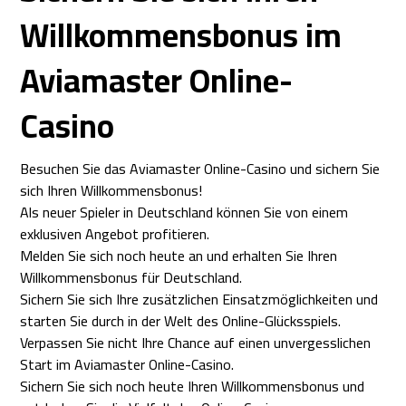
Willkommensbonus im
Aviamaster Online-
Casino
Besuchen Sie das Aviamaster Online-Casino und sichern Sie
sich Ihren Willkommensbonus!
Als neuer Spieler in Deutschland können Sie von einem
exklusiven Angebot profitieren.
Melden Sie sich noch heute an und erhalten Sie Ihren
Willkommensbonus für Deutschland.
Sichern Sie sich Ihre zusätzlichen Einsatzmöglichkeiten und
starten Sie durch in der Welt des Online-Glücksspiels.
Verpassen Sie nicht Ihre Chance auf einen unvergesslichen
Start im Aviamaster Online-Casino.
Sichern Sie sich noch heute Ihren Willkommensbonus und