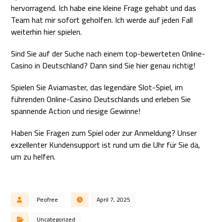
hervorragend. Ich habe eine kleine Frage gehabt und das
Team hat mir sofort geholfen. Ich werde auf jeden Fall
weiterhin hier spielen.
Sind Sie auf der Suche nach einem top-bewerteten Online-
Casino in Deutschland? Dann sind Sie hier genau richtig!
Spielen Sie Aviamaster, das legendäre Slot-Spiel, im
führenden Online-Casino Deutschlands und erleben Sie
spannende Action und riesige Gewinne!
Haben Sie Fragen zum Spiel oder zur Anmeldung? Unser
exzellenter Kundensupport ist rund um die Uhr für Sie da,
um zu helfen.
Peofree
April 7, 2025
Uncategorized