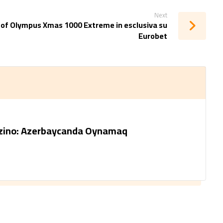
Next
 of Olympus Xmas 1000 Extreme in esclusiva su
Eurobet
azino: Azerbaycanda Oynamaq