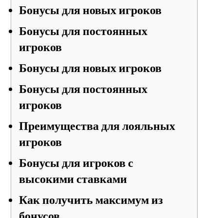
Бонусы для новых игроков
Бонусы для постоянных
игроков
Бонусы для новых игроков
Бонусы для постоянных
игроков
Преимущества для лояльных
игроков
Бонусы для игроков с
высокими ставками
Как получить максимум из
бонусов