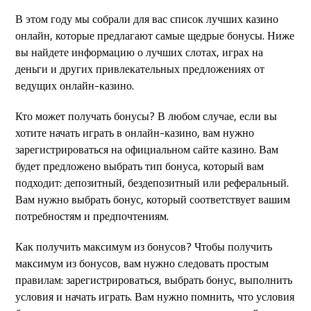
В этом году мы собрали для вас список лучших казино
онлайн, которые предлагают самые щедрые бонусы. Ниже
вы найдете информацию о лучших слотах, играх на
деньги и других привлекательных предложениях от
ведущих онлайн-казино.
Кто может получать бонусы? В любом случае, если вы
хотите начать играть в онлайн-казино, вам нужно
зарегистрироваться на официальном сайте казино. Вам
будет предложено выбрать тип бонуса, который вам
подходит: депозитный, бездепозитный или реферальный.
Вам нужно выбрать бонус, который соответствует вашим
потребностям и предпочтениям.
Как получить максимум из бонусов? Чтобы получить
максимум из бонусов, вам нужно следовать простым
правилам: зарегистрироваться, выбрать бонус, выполнить
условия и начать играть. Вам нужно помнить, что условия