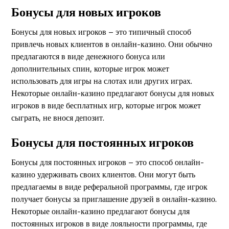
Бонусы для новых игроков
Бонусы для новых игроков – это типичный способ
привлечь новых клиентов в онлайн-казино. Они обычно
предлагаются в виде денежного бонуса или
дополнительных спин, которые игрок может
использовать для игры на слотах или других играх.
Некоторые онлайн-казино предлагают бонусы для новых
игроков в виде бесплатных игр, которые игрок может
сыграть, не внося депозит.
Бонусы для постоянных игроков
Бонусы для постоянных игроков – это способ онлайн-
казино удерживать своих клиентов. Они могут быть
предлагаемы в виде реферальной программы, где игрок
получает бонусы за приглашение друзей в онлайн-казино.
Некоторые онлайн-казино предлагают бонусы для
постоянных игроков в виде лояльности программы, где