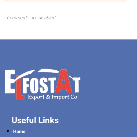
Comments are disabled.
Useful Links
Home