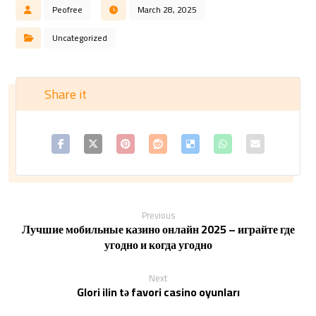
Peofree
March 28, 2025
Uncategorized
Previous
Лучшие мобильные казино онлайн 2025 – играйте где
угодно и когда угодно
Next
Glori ilin tə favori casino oyunları