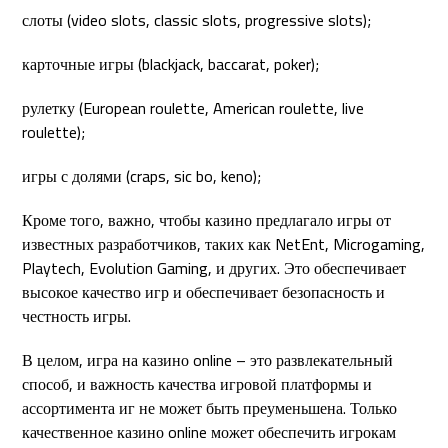
слоты (video slots, classic slots, progressive slots);
карточные игры (blackjack, baccarat, poker);
рулетку (European roulette, American roulette, live
roulette);
игры с долями (craps, sic bo, keno);
Кроме того, важно, чтобы казино предлагало игры от
известных разработчиков, таких как NetEnt, Microgaming,
Playtech, Evolution Gaming, и других. Это обеспечивает
высокое качество игр и обеспечивает безопасность и
честность игры.
В целом, игра на казино online – это развлекательный
способ, и важность качества игровой платформы и
ассортимента иг не может быть преуменьшена. Только
качественное казино online может обеспечить игрокам