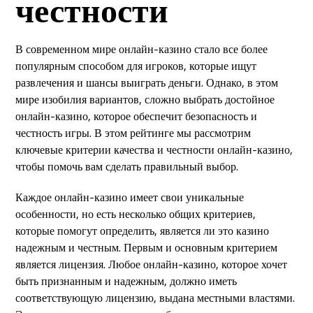
честности
В современном мире онлайн-казино стало все более
популярным способом для игроков, которые ищут
развлечения и шансы выиграть деньги. Однако, в этом
мире изобилия вариантов, сложно выбрать достойное
онлайн-казино, которое обеспечит безопасность и
честность игры. В этом рейтинге мы рассмотрим
ключевые критерии качества и честности онлайн-казино,
чтобы помочь вам сделать правильный выбор.
Каждое онлайн-казино имеет свои уникальные
особенности, но есть несколько общих критериев,
которые помогут определить, является ли это казино
надежным и честным. Первым и основным критерием
является лицензия. Любое онлайн-казино, которое хочет
быть признанным и надежным, должно иметь
соответствующую лицензию, выдана местными властями.