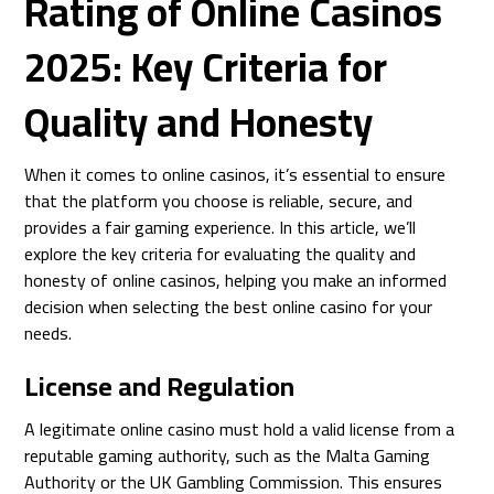
Rating of Online Casinos
2025: Key Criteria for
Quality and Honesty
When it comes to online casinos, it’s essential to ensure
that the platform you choose is reliable, secure, and
provides a fair gaming experience. In this article, we’ll
explore the key criteria for evaluating the quality and
honesty of online casinos, helping you make an informed
decision when selecting the best online casino for your
needs.
License and Regulation
A legitimate online casino must hold a valid license from a
reputable gaming authority, such as the Malta Gaming
Authority or the UK Gambling Commission. This ensures