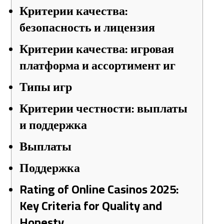
Критерии
качества:
безопасность и лицензия
Критерии
качества: игровая
платформа и ассортимент иг
Типы
игр
Критерии
честности: выплаты
и поддержка
Выплаты
Поддержка
Rating of Online Casinos 2025:
Key Criteria for Quality and
Honesty