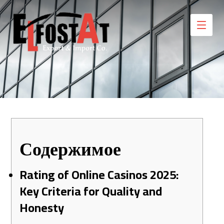
Содержимое
Rating
of Online Casinos 2025:
Key Criteria for Quality and
Honesty