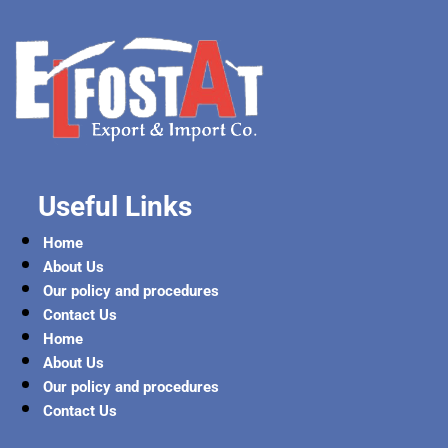
Useful Links
Home
About Us
Our policy and procedures
Contact Us
Home
About Us
Our policy and procedures
Contact Us