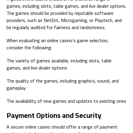
games, including slots, table games, and live dealer options.
The games should be provided by reputable software
providers, such as NetEnt, Microgaming, or Playtech, and
be regularly audited for fairness and randomness.
When evaluating an online casino’s game selection,
consider the following:
The variety of games available, including slots, table
games, and live dealer options
The quality of the games, including graphics, sound, and
gameplay
The availability of new games and updates to existing ones
Payment Options and Security
A secure online casino should offer a range of payment