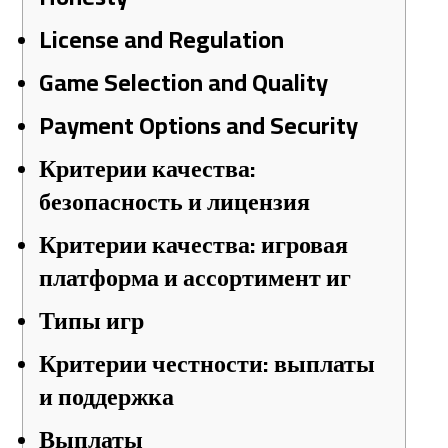
License and Regulation
Game Selection and Quality
Payment Options and Security
Критерии качества:
безопасность и лицензия
Критерии качества: игровая
платформа и ассортимент иг
Типы игр
Критерии честности: выплаты
и поддержка
Выплаты