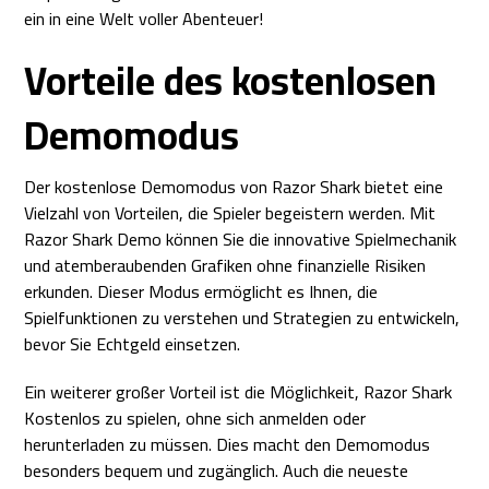
ein in eine Welt voller Abenteuer!
Vorteile des kostenlosen
Demomodus
Der kostenlose Demomodus von Razor Shark bietet eine
Vielzahl von Vorteilen, die Spieler begeistern werden. Mit
Razor Shark Demo können Sie die innovative Spielmechanik
und atemberaubenden Grafiken ohne finanzielle Risiken
erkunden. Dieser Modus ermöglicht es Ihnen, die
Spielfunktionen zu verstehen und Strategien zu entwickeln,
bevor Sie Echtgeld einsetzen.
Ein weiterer großer Vorteil ist die Möglichkeit, Razor Shark
Kostenlos zu spielen, ohne sich anmelden oder
herunterladen zu müssen. Dies macht den Demomodus
besonders bequem und zugänglich. Auch die neueste