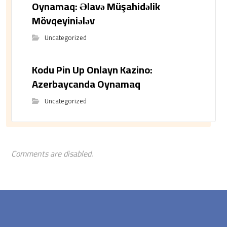
Oynamaq: Əlavə Müşahidəlik
Mövqeyiniələv
Uncategorized
Kodu Pin Up Onlayn Kazino:
Azerbaycanda Oynamaq
Uncategorized
Comments are disabled.