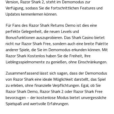
Version, Razor Shark 2, steht im Demomodus zur
Verfügung, sodass Sie die fortschrittlichen Features und
Updates kennenlernen können.
Für Fans des Razor Shark Returns Demo ist dies eine
perfekte Gelegenheit, die neuen Levels und
Bonusfunktionen auszuprobieren. Das Shark Casino bietet
nicht nur Razor Shark Free, sondern auch eine breite Palette
anderer Spiele, die Sie im Demomodus erkunden können. Mit
Razor Shark Kostenlos haben Sie die Freiheit, Ihre
Lieblingsspielmomente zu genießen, ohne Einschränkungen.
Zusammenfassend lässt sich sagen, dass der Demomodus
von Razor Shark eine ideale Möglichkeit darstellt, das Spiel
zu erleben, ohne finanzielle Verpflichtungen. Egal, ob Sie
Razor Shark Demo, Razor Shark 2 oder Razor Shark Free
bevorzugen – der kostenlose Modus bietet unvergessliche
Spielspaß und wertvolle Erfahrungen.