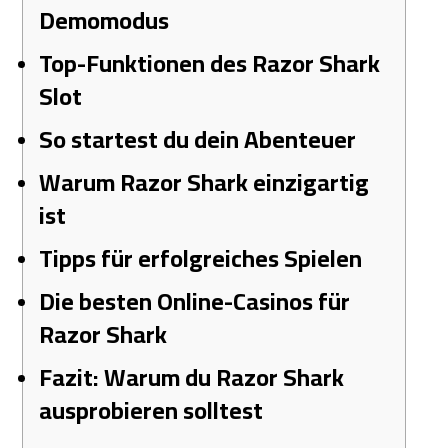
Demomodus
Top-Funktionen des Razor Shark
Slot
So startest du dein Abenteuer
Warum Razor Shark einzigartig
ist
Tipps für erfolgreiches Spielen
Die besten Online-Casinos für
Razor Shark
Fazit: Warum du Razor Shark
ausprobieren solltest