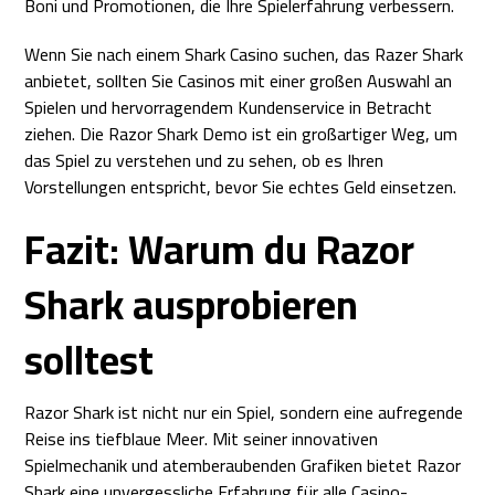
Boni und Promotionen, die Ihre Spielerfahrung verbessern.
Wenn Sie nach einem Shark Casino suchen, das Razer Shark
anbietet, sollten Sie Casinos mit einer großen Auswahl an
Spielen und hervorragendem Kundenservice in Betracht
ziehen. Die Razor Shark Demo ist ein großartiger Weg, um
das Spiel zu verstehen und zu sehen, ob es Ihren
Vorstellungen entspricht, bevor Sie echtes Geld einsetzen.
Fazit: Warum du Razor
Shark ausprobieren
solltest
Razor Shark ist nicht nur ein Spiel, sondern eine aufregende
Reise ins tiefblaue Meer. Mit seiner innovativen
Spielmechanik und atemberaubenden Grafiken bietet Razor
Shark eine unvergessliche Erfahrung für alle Casino-