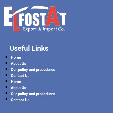
Useful Links
Home
About Us
Our policy and procedures
Contact Us
Home
About Us
Our policy and procedures
Contact Us