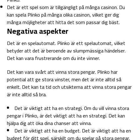
Det är ett spel som är tillgängligt på många casinon. Du
kan spela Plinko på många olika casinon, vilket ger dig
många möjligheter att hitta det som passar dig bäst.
Negativa aspekter
Det är en spelautomat. Plinko är ett spelautomat, vilket
betyder att det är beroende av slumpmässiga händelser.
Det kan vara frustrerande om du inte vinner.
Det kan vara svårt att vinna stora pengar. Plinko har
potential att ge stora vinster, men det är inte alltid så
enkelt. Det kan ta tid och utsikterna att vinna stora pengar
är inte alltid så bra.
Det är viktigt att ha en strategi. Om du vill vinna stora
pengar i Plinko, är det viktigt att ha en strategi. Det kan
hjälpa dig att öka dina chanser att vinna.
Det är viktigt att ha en budget. Det är viktigt att ha en
budget för ditt spel, särskilt om du spelar på stora pengar.