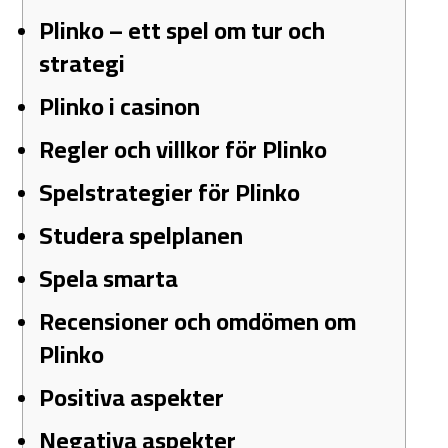
Plinko – ett spel om tur och
strategi
Plinko i casinon
Regler och villkor för Plinko
Spelstrategier för Plinko
Studera spelplanen
Spela smarta
Recensioner och omdömen om
Plinko
Positiva aspekter
Negativa aspekter