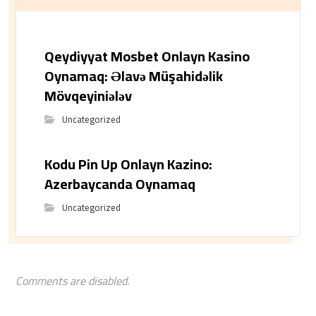
Qeydiyyat Mosbet Onlayn Kasino
Oynamaq: Əlavə Müşahidəlik
Mövqeyiniələv
Uncategorized
Kodu Pin Up Onlayn Kazino:
Azerbaycanda Oynamaq
Uncategorized
Comments are disabled.