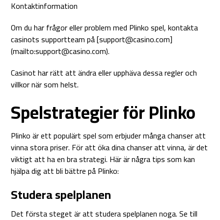
Kontaktinformation
Om du har frågor eller problem med Plinko spel, kontakta
casinots supportteam på [support@casino.com]
(mailto:support@casino.com).
Casinot har rätt att ändra eller upphäva dessa regler och
villkor när som helst.
Spelstrategier för Plinko
Plinko är ett populärt spel som erbjuder många chanser att
vinna stora priser. För att öka dina chanser att vinna, är det
viktigt att ha en bra strategi. Här är några tips som kan
hjälpa dig att bli bättre på Plinko:
Studera spelplanen
Det första steget är att studera spelplanen noga. Se till