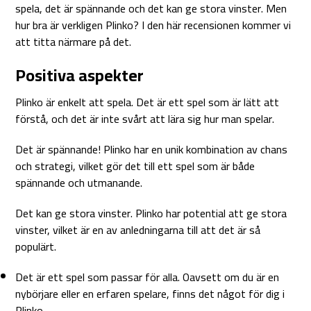
spela, det är spännande och det kan ge stora vinster. Men
hur bra är verkligen Plinko? I den här recensionen kommer vi
att titta närmare på det.
Positiva aspekter
Plinko är enkelt att spela. Det är ett spel som är lätt att
förstå, och det är inte svårt att lära sig hur man spelar.
Det är spännande! Plinko har en unik kombination av chans
och strategi, vilket gör det till ett spel som är både
spännande och utmanande.
Det kan ge stora vinster. Plinko har potential att ge stora
vinster, vilket är en av anledningarna till att det är så
populärt.
Det är ett spel som passar för alla. Oavsett om du är en
nybörjare eller en erfaren spelare, finns det något för dig i
Plinko.