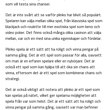
som vill testa sina chanser.
Det är inte svårt att se varför plinko har blivit så populärt.
Spelaren kan välja mellan olika spel, från klassiska spel som
blackjack och roulette till mer exotiska spel som keno och
video poker. Det finns också många olika casinon att välja
mellan, var och en med sina unika egenskaper och fördelar.
Plinko spela är ett sätt att ha roligt och vinna pengar på
samma gång. Det är ett spel som passar för alla, oavsett
om man är en erfaren spelare eller en nybörjare. Det är
också ett spel som kan hjälpa till att öka sin chans att
vinna, eftersom det är ett spel som kombinerar chans och
strategi.
Det är också viktigt att notera att plinko är ett spel som
kan spelas på nätet, vilket ger spelarna möjligheten att
spela från var som helst. Det är ett sätt att ha roligt och
vinna pengar på samma gång, oavsett var man befinner