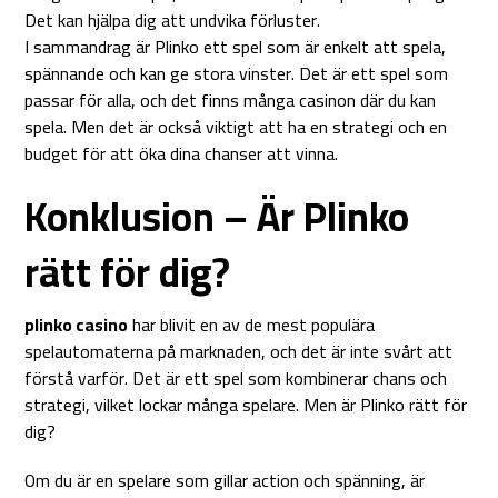
Det kan hjälpa dig att undvika förluster.
I sammandrag är Plinko ett spel som är enkelt att spela,
spännande och kan ge stora vinster. Det är ett spel som
passar för alla, och det finns många casinon där du kan
spela. Men det är också viktigt att ha en strategi och en
budget för att öka dina chanser att vinna.
Konklusion – Är Plinko
rätt för dig?
plinko casino
har blivit en av de mest populära
spelautomaterna på marknaden, och det är inte svårt att
förstå varför. Det är ett spel som kombinerar chans och
strategi, vilket lockar många spelare. Men är Plinko rätt för
dig?
Om du är en spelare som gillar action och spänning, är