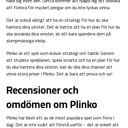
hålla sig inom den. Detta kommer att hjälpa dig att undvika
att förlora för mycket pengar om du inte lyckas vinna.
Det är också viktigt att ha en strategi för hur du ska
hantera dina vinster. Det är bättre att ha en plan för hur du
ska använda dina vinster, än att bara spendera dem på
slumpmässiga inköp.
Plinko är ett spel som kräver strategi och taktik. Genom
att studera spelplanen, spela smarta och ha en plan för hur
du ska hantera dina vinster, kan du öka dina chanser att
vinna stora priser i Plinko. Det är bara att prova och se!
Recensioner och
omdömen om Plinko
Plinko har blivit ett av de mest populära spel som finns i
dag. Det är inte svårt att förstå varför – det är enkelt att