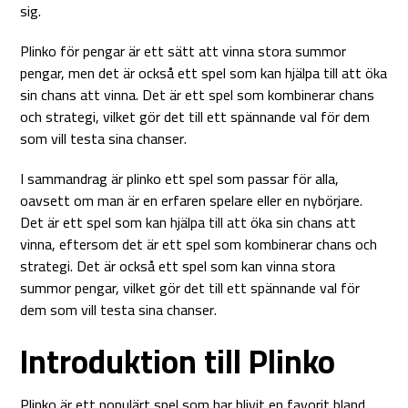
sig.
Plinko för pengar är ett sätt att vinna stora summor
pengar, men det är också ett spel som kan hjälpa till att öka
sin chans att vinna. Det är ett spel som kombinerar chans
och strategi, vilket gör det till ett spännande val för dem
som vill testa sina chanser.
I sammandrag är plinko ett spel som passar för alla,
oavsett om man är en erfaren spelare eller en nybörjare.
Det är ett spel som kan hjälpa till att öka sin chans att
vinna, eftersom det är ett spel som kombinerar chans och
strategi. Det är också ett spel som kan vinna stora
summor pengar, vilket gör det till ett spännande val för
dem som vill testa sina chanser.
Introduktion till Plinko
Plinko är ett populärt spel som har blivit en favorit bland