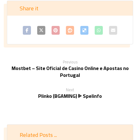
Previous
Mostbet – Site Oficial de Casino Online e Apostas no
Portugal
Next
Plinko (BGAMING) ᐈ Spelinfo
Related Posts ...