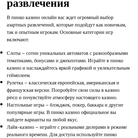
развлечения
В пинко казино онлайн вас ждет огромный выбор
азартных развлечений, которые подойдут как новичкам,
так и опытным игрокам. Основные категории игр
включают:
Слоты – сотни уникальных автоматов с разнообразными
тематиками, бонусами и джекпотами. Играйте в пинко
казино и наслаждайтесь яркой графикой и увлекательным
геймплеем.
Рулетка – классическая европейская, американская и
французская версии. Попробуйте свои силы в казино
pinco и почувствуйте атмосферу настоящего казино.
Настольные игры – блэкджек, покер, баккара и другие
популярные игры. В пинко казино официальное вы
найдете варианты на любой вкус.
Лайв-казино – играйте с реальными дилерами в режиме
реального времени. Для доступа используйте пинко