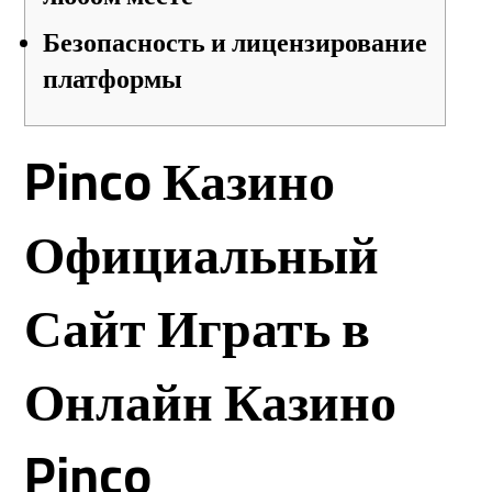
Безопасность и лицензирование
платформы
Pinco Казино
Официальный
Сайт Играть в
Онлайн Казино
Pinco