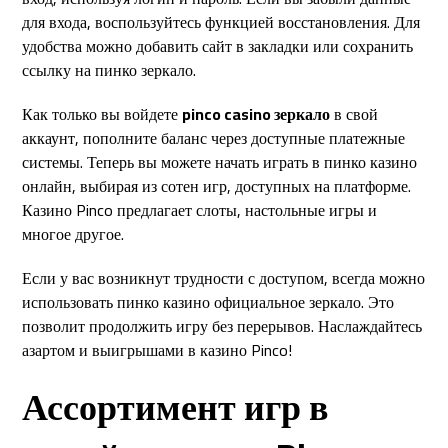
для входа, воспользуйтесь функцией восстановления. Для
удобства можно добавить сайт в закладки или сохранить
ссылку на пинко зеркало.
Как только вы войдете
pinco casino зеркало
в свой
аккаунт, пополните баланс через доступные платежные
системы. Теперь вы можете начать играть в пинко казино
онлайн, выбирая из сотен игр, доступных на платформе.
Казино Pinco предлагает слоты, настольные игры и
многое другое.
Если у вас возникнут трудности с доступом, всегда можно
использовать пинко казино официальное зеркало. Это
позволит продолжить игру без перерывов. Наслаждайтесь
азартом и выигрышами в казино Pinco!
Ассортимент игр в