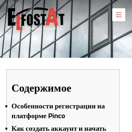
Содержимое
Особенности регистрации на
платформе Pinco
Как создать аккаунт и начать