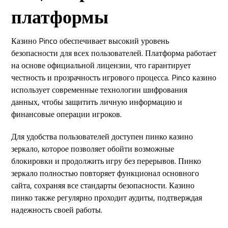
платформы
Казино Pinco обеспечивает высокий уровень
безопасности для всех пользователей. Платформа работает
на основе официальной лицензии, что гарантирует
честность и прозрачность игрового процесса. Pinco казино
использует современные технологии шифрования
данных, чтобы защитить личную информацию и
финансовые операции игроков.
Для удобства пользователей доступен пинко казино
зеркало, которое позволяет обойти возможные
блокировки и продолжить игру без перерывов. Пинко
зеркало полностью повторяет функционал основного
сайта, сохраняя все стандарты безопасности. Казино
пинко также регулярно проходит аудиты, подтверждая
надежность своей работы.