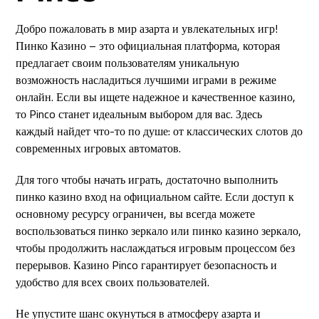
Добро пожаловать в мир азарта и увлекательных игр!
Пинко Казино – это официальная платформа, которая
предлагает своим пользователям уникальную
возможность насладиться лучшими играми в режиме
онлайн. Если вы ищете надежное и качественное казино,
то Pinco станет идеальным выбором для вас. Здесь
каждый найдет что-то по душе: от классических слотов до
современных игровых автоматов.
Для того чтобы начать играть, достаточно выполнить
пинко казино вход на официальном сайте. Если доступ к
основному ресурсу ограничен, вы всегда можете
воспользоваться пинко зеркало или пинко казино зеркало,
чтобы продолжить наслаждаться игровым процессом без
перерывов. Казино Pinco гарантирует безопасность и
удобство для всех своих пользователей.
Не упустите шанс окунуться в атмосферу азарта и