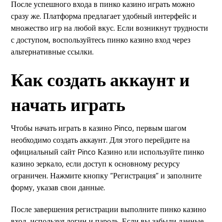
После успешного входа в пинко казино играть можно
сразу же. Платформа предлагает удобный интерфейс и
множество игр на любой вкус. Если возникнут трудности
с доступом, воспользуйтесь пинко казино вход через
альтернативные ссылки.
Как создать аккаунт и
начать играть
Чтобы начать играть в казино Pinco, первым шагом
необходимо создать аккаунт. Для этого перейдите на
официальный сайт Pinco Казино или используйте пинко
казино зеркало, если доступ к основному ресурсу
ограничен. Нажмите кнопку “Регистрация” и заполните
форму, указав свои данные.
После завершения регистрации выполните пинко казино
вход, используя логин и пароль. Если вы забыли данные