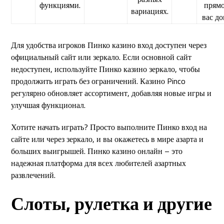
функциями.
прямо
вариациях.
вас до
Для удобства игроков Пинко казино вход доступен через
официальный сайт или зеркало. Если основной сайт
недоступен, используйте Пинко казино зеркало, чтобы
продолжить играть без ограничений. Казино Pinco
регулярно обновляет ассортимент, добавляя новые игры и
улучшая функционал.
Хотите начать играть? Просто выполните Пинко вход на
сайте или через зеркало, и вы окажетесь в мире азарта и
больших выигрышей. Пинко казино онлайн – это
надежная платформа для всех любителей азартных
развлечений.
Слоты, рулетка и другие