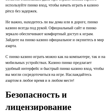
используйте пинко вход, чтобы начать играть в казино
pinco без задержек.
Не важно, находитесь ли вы дома или в дороге, пинко
казино всегда под рукой. Официальный сайт и пинко
зеркало обеспечивают комфортный доступ к играм.
Зайдите на пинко казино официальное и окунитесь в мир
азарта.
С пинко казино играть можно как на компьютере, так и на
мобильных устройствах. Казино пинко предлагает
удобный интерфейс и быстрый пинко казино вход, чтобы
вы могли сосредоточиться на игре. Наслаждайтесь
азартом в любое время и в любом месте!
Безопасность и
лицензирование