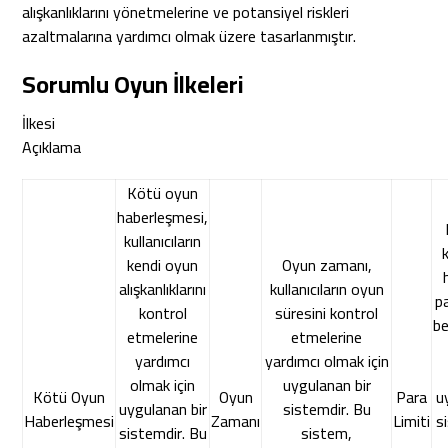
alışkanlıklarını yönetmelerine ve potansiyel riskleri
azaltmalarına yardımcı olmak üzere tasarlanmıştır.
Sorumlu Oyun İlkeleri
İlkesi
Açıklama
Kötü oyun
haberleşmesi,
kullanıcıların
k
kendi oyun
Oyun zamanı,
alışkanlıklarını
kullanıcıların oyun
p
kontrol
süresini kontrol
be
etmelerine
etmelerine
yardımcı
yardımcı olmak için
olmak için
uygulanan bir
Kötü Oyun
Oyun
Para
u
uygulanan bir
sistemdir. Bu
Haberleşmesi
Zamanı
Limiti
s
sistemdir. Bu
sistem,