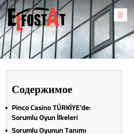
Содержимое
Pinco Casino TÜRKİYE’de:
Sorumlu Oyun İlkeleri
Sorumlu Oyunun Tanımı