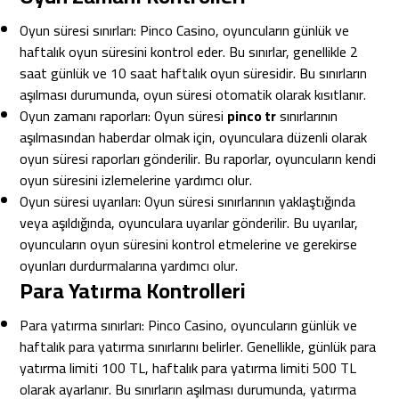
Oyun süresi sınırları: Pinco Casino, oyuncuların günlük ve
haftalık oyun süresini kontrol eder. Bu sınırlar, genellikle 2
saat günlük ve 10 saat haftalık oyun süresidir. Bu sınırların
aşılması durumunda, oyun süresi otomatik olarak kısıtlanır.
Oyun zamanı raporları: Oyun süresi
pinco tr
sınırlarının
aşılmasından haberdar olmak için, oyunculara düzenli olarak
oyun süresi raporları gönderilir. Bu raporlar, oyuncuların kendi
oyun süresini izlemelerine yardımcı olur.
Oyun süresi uyarıları: Oyun süresi sınırlarının yaklaştığında
veya aşıldığında, oyunculara uyarılar gönderilir. Bu uyarılar,
oyuncuların oyun süresini kontrol etmelerine ve gerekirse
oyunları durdurmalarına yardımcı olur.
Para Yatırma Kontrolleri
Para yatırma sınırları: Pinco Casino, oyuncuların günlük ve
haftalık para yatırma sınırlarını belirler. Genellikle, günlük para
yatırma limiti 100 TL, haftalık para yatırma limiti 500 TL
olarak ayarlanır. Bu sınırların aşılması durumunda, yatırma