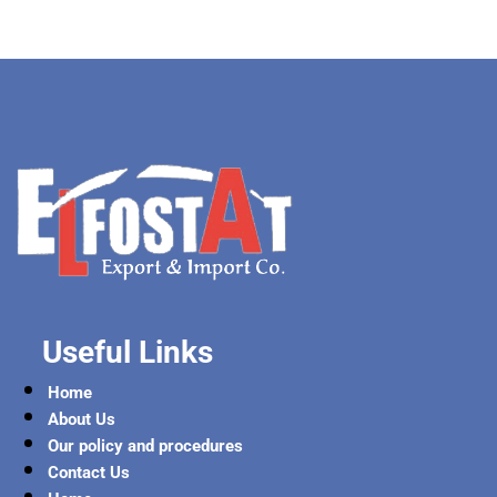
Useful Links
Home
About Us
Our policy and procedures
Contact Us