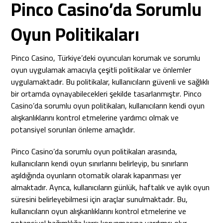
Pinco Casino’da Sorumlu
Oyun Politikaları
Pinco Casino, Türkiye’deki oyuncuları korumak ve sorumlu
oyun uygulamak amacıyla çeşitli politikalar ve önlemler
uygulamaktadır. Bu politikalar, kullanıcıların güvenli ve sağlıklı
bir ortamda oynayabilecekleri şekilde tasarlanmıştır. Pinco
Casino’da sorumlu oyun politikaları, kullanıcıların kendi oyun
alışkanlıklarını kontrol etmelerine yardımcı olmak ve
potansiyel sorunları önleme amaçlıdır.
Pinco Casino’da sorumlu oyun politikaları arasında,
kullanıcıların kendi oyun sınırlarını belirleyip, bu sınırların
aşıldığında oyunların otomatik olarak kapanması yer
almaktadır. Ayrıca, kullanıcıların günlük, haftalık ve aylık oyun
süresini belirleyebilmesi için araçlar sunulmaktadır. Bu,
kullanıcıların oyun alışkanlıklarını kontrol etmelerine ve