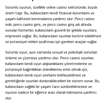
Sorumlu oyunun, özellikle online casino sektöründe, büyük
önem taşır. Bu, kullanıcıların kendi finansal durumlarını ve
yaşam kalitesini korumalarına yardımcı olur. Pinco casino
indir, pinco casino giris, ve pinco casino giriş adı altında
sunulan hizmetler, kullanıcıların güvenli bir şekilde oyunlara
erişmesini sağlar. Bu, kullanıcıların oyunları kontrol edebilmesi
ve potansiyel riskleri azaltması için gereken araçları sağlar.
Sorumlu oyun, aynı zamanda sosyal ve psikolojik sorunları
önleme ve çözmeye yardımcı olur. Pinco casino oyunları,
kullanıcıların kendi oyun alışkanlıklarını yönetmelerine ve
potansiyel bağımlılıkları önlediklerine emin olmak için,
kullanıcıların kendi oyun sınırlarını belirleyebilmesi ve
gerektiğinde oyunları durdurabilecekleri bir sistem sunar. Bu,
kullanıcıların sağlıklı bir yaşam tarzı sürdürebilmesine ve
oyunun sadece bir eğlence aracı olarak kalmasına yardımcı
olur.