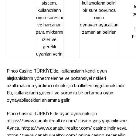
sistem,
kullanıcıların belirli
k
kullanıcıların
bir süre boyunca
b
oyun süresini
oyun
ve harcanan
oynayamayacakları
para miktarını
zamanları belirler.
p
izler ve
gerekli
uyarıları verir.
Pinco Casino TÜRKİYE’de, kullanıcıların kendi oyun
alışkanlıklarını yönetmelerine ve potansiyel riskleri
azaltmalarına yardımcı olmak için bu ilkeleri uygulamaktadır.
Bu, kullanıcıların güvenli ve sorumlu bir ortamda oyun
oynayabilecekleri anlamına gelir.
Pinco Casino TÜRKİYE’de oyun oynamak için
https://www.danabullrealtor.com/ casino giriş yapabilirsiniz.
Ayrıca, https://www.danabullrealtor.com/ casino indir veya
https://www.danabullrealtor.com/ online casino seçeneğini