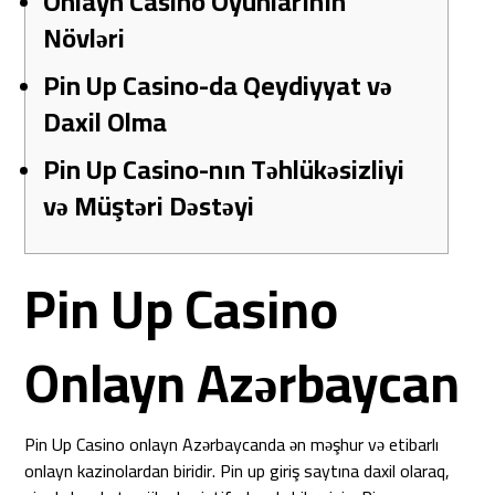
Onlayn Casino Oyunlarının
Növləri
Pin Up Casino-da Qeydiyyat və
Daxil Olma
Pin Up Casino-nın Təhlükəsizliyi
və Müştəri Dəstəyi
Pin Up Casino
Onlayn Azərbaycan
Pin Up Casino onlayn Azərbaycanda ən məşhur və etibarlı
onlayn kazinolardan biridir. Pin up giriş saytına daxil olaraq,