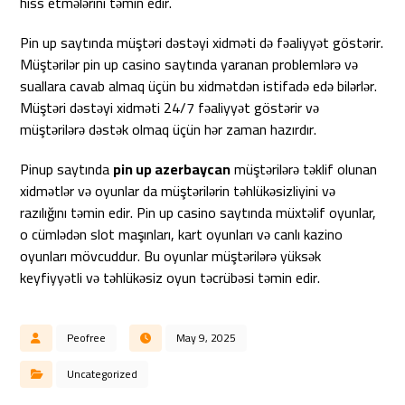
hiss etmələrini təmin edir.
Pin up saytında müştəri dəstəyi xidməti də fəaliyyət göstərir.
Müştərilər pin up casino saytında yaranan problemlərə və
suallara cavab almaq üçün bu xidmətdən istifadə edə bilərlər.
Müştəri dəstəyi xidməti 24/7 fəaliyyət göstərir və
müştərilərə dəstək olmaq üçün hər zaman hazırdır.
Pinup saytında
pin up azerbaycan
müştərilərə təklif olunan
xidmətlər və oyunlar da müştərilərin təhlükəsizliyini və
razılığını təmin edir. Pin up casino saytında müxtəlif oyunlar,
o cümlədən slot maşınları, kart oyunları və canlı kazino
oyunları mövcuddur. Bu oyunlar müştərilərə yüksək
keyfiyyətli və təhlükəsiz oyun təcrübəsi təmin edir.
Peofree
May 9, 2025
Uncategorized