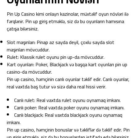
Pin Up Casino kimi onlayn kazinolar, müxtəlif oyun növləri ilə
fərqlənir. Pin up giriş etməklə, siz də bu oyunların hamısına
çatışa bilərsiniz.
Slot maşınları: Pinap az sayda deyil, çoxlu sayda slot
maşınları mövcuddur.
Rulet: Klassik rulet oyunu pin up-da mövcuddur.
Kart oyunları: Poker, Blackjack və başqa kart oyunları pin up
casino-da mövcuddur.
Pin up casino, həmçinin canlı oyunlar təklif edir. Canlı oyunlar,
real vaxtda baş tutur və sizə daha real hissi verir.
Canlı rulet: Real vaxtda rulet oyunu oynamaq imkanı.
Canlı poker: Real vaxtda poker oyunu oynamaq imkanı.
Canlı blackjack: Real vaxtda blackjack oyunu oynamaq
imkanı.
Pin up casino, həmçinin bonuslar və təkliflər də təklif edir. Pin
up giriş etməklə, siz də bu bonuslardan istifadə edə bilərsiniz.