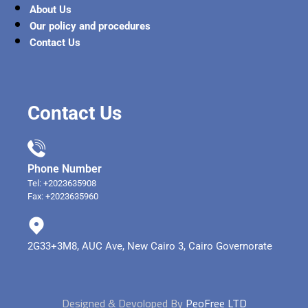
About Us
Our policy and procedures
Contact Us
Contact Us
Phone Number
Tel: +2023635908
Fax: +2023635960
2G33+3M8, AUC Ave, New Cairo 3, Cairo Governorate
Designed & Devoloped By
PeoFree LTD