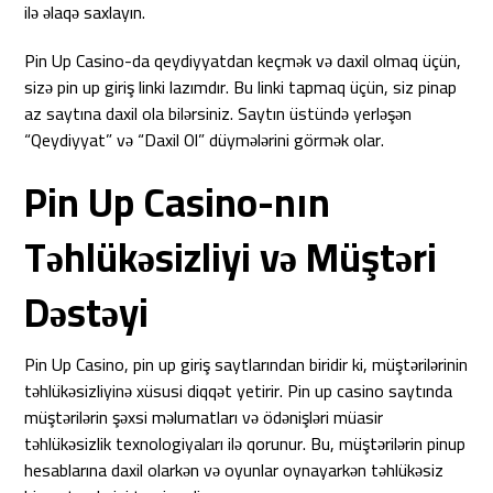
ilə əlaqə saxlayın.
Pin Up Casino-da qeydiyyatdan keçmək və daxil olmaq üçün,
sizə pin up giriş linki lazımdır. Bu linki tapmaq üçün, siz pinap
az saytına daxil ola bilərsiniz. Saytın üstündə yerləşən
“Qeydiyyat” və “Daxil Ol” düymələrini görmək olar.
Pin Up Casino-nın
Təhlükəsizliyi və Müştəri
Dəstəyi
Pin Up Casino, pin up giriş saytlarından biridir ki, müştərilərinin
təhlükəsizliyinə xüsusi diqqət yetirir. Pin up casino saytında
müştərilərin şəxsi məlumatları və ödənişləri müasir
təhlükəsizlik texnologiyaları ilə qorunur. Bu, müştərilərin pinup
hesablarına daxil olarkən və oyunlar oynayarkən təhlükəsiz