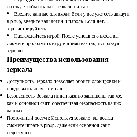
ссылку, чтобы открыть зеркало пин ап.
Введите данные для входа: Если у вас уже есть аккаунт
в pinup, введите ваш логин и пароль. Если нет,
зарегистрируйтесь.
Наслаждайтесь игрой: После успешного входа вы
сможете продолжить игру в пинап казино, используя
зеркало.
Преимущества использования
зеркала
Доступность: Зеркало позволяет обойти блокировки и
продолжить игру в пин ап.
Безопасность: Зеркала пинап казино защищены так же,
как и основной сайт, обеспечивая безопасность ваших
данных.
Постоянный доступ: Используя зеркало, вы всегда
сможете играть в pinup, даже если основной сайт
недоступен.