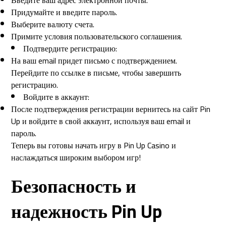
Введите ваш адрес электронной почты.
Придумайте и введите пароль.
Выберите валюту счета.
Примите условия пользовательского соглашения.
Подтвердите регистрацию:
На ваш email придет письмо с подтверждением.
Перейдите по ссылке в письме, чтобы завершить
регистрацию.
Войдите в аккаунт:
После подтверждения регистрации вернитесь на сайт Pin
Up и войдите в свой аккаунт, используя ваш email и
пароль.
Теперь вы готовы начать игру в Pin Up Casino и
наслаждаться широким выбором игр!
Безопасность и
надежность Pin Up