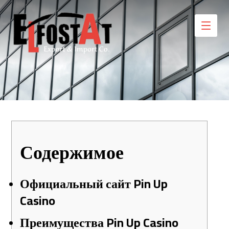
Содержимое
Официальный сайт Pin Up
Casino
Преимущества Pin Up Casino