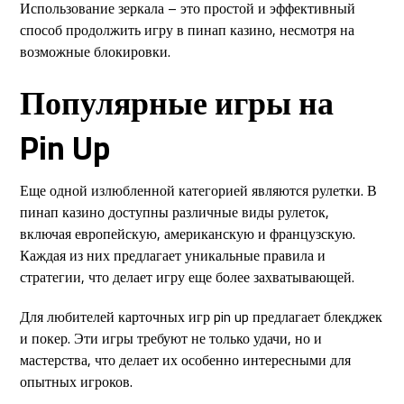
Использование зеркала – это простой и эффективный
способ продолжить игру в пинап казино, несмотря на
возможные блокировки.
Популярные игры на
Pin Up
Еще одной излюбленной категорией являются рулетки. В
пинап казино доступны различные виды рулеток,
включая европейскую, американскую и французскую.
Каждая из них предлагает уникальные правила и
стратегии, что делает игру еще более захватывающей.
Для любителей карточных игр pin up предлагает блекджек
и покер. Эти игры требуют не только удачи, но и
мастерства, что делает их особенно интересными для
опытных игроков.