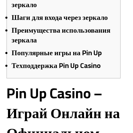
зеркало
Шаги для входа через зеркало
Преимущества использования
зеркала
Популярные игры на Pin Up
Техподдержка Pin Up Casino
Pin Up Casino –
Играй Онлайн на
Официальном