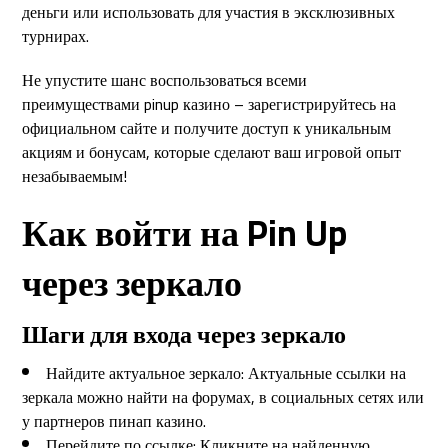
деньги или использовать для участия в эксклюзивных
турнирах.
Не упустите шанс воспользоваться всеми
преимуществами pinup казино – зарегистрируйтесь на
официальном сайте и получите доступ к уникальным
акциям и бонусам, которые сделают ваш игровой опыт
незабываемым!
Как войти на Pin Up
через зеркало
Шаги для входа через зеркало
Найдите актуальное зеркало: Актуальные ссылки на
зеркала можно найти на форумах, в социальных сетях или
у партнеров пинап казино.
Перейдите по ссылке: Кликните на найденную