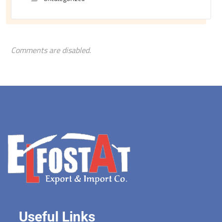
Comments are disabled.
Useful Links