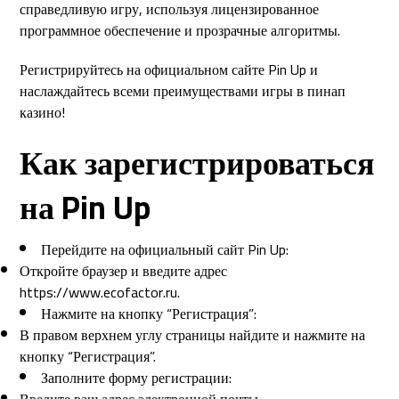
справедливую игру, используя лицензированное
программное обеспечение и прозрачные алгоритмы.
Регистрируйтесь на официальном сайте Pin Up и
наслаждайтесь всеми преимуществами игры в пинап
казино!
Как зарегистрироваться
на Pin Up
Перейдите на официальный сайт Pin Up:
Откройте браузер и введите адрес
https://www.ecofactor.ru.
Нажмите на кнопку “Регистрация”:
В правом верхнем углу страницы найдите и нажмите на
кнопку “Регистрация”.
Заполните форму регистрации: