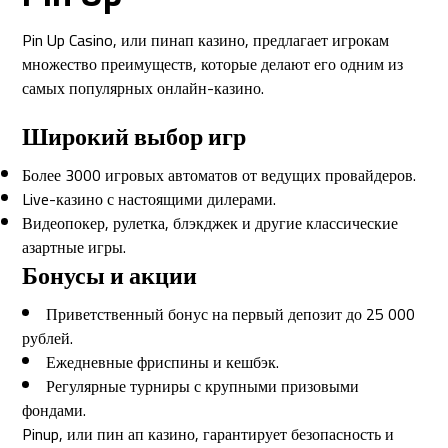
Pin Up Casino, или пинап казино, предлагает игрокам
множество преимуществ, которые делают его одним из
самых популярных онлайн-казино.
Широкий выбор игр
Более 3000 игровых автоматов от ведущих провайдеров.
Live-казино с настоящими дилерами.
Видеопокер, рулетка, блэкджек и другие классические
азартные игры.
Бонусы и акции
Приветственный бонус на первый депозит до 25 000
рублей.
Ежедневные фриспины и кешбэк.
Регулярные турниры с крупными призовыми
фондами.
Pinup, или пин ап казино, гарантирует безопасность и