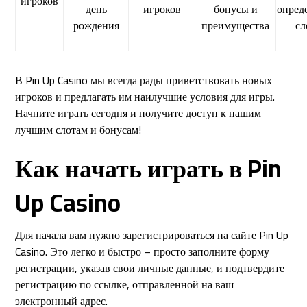
игроков
день
игроков
бонусы и
опред
рождения
преимущества
сл
В Pin Up Casino мы всегда рады приветствовать новых
игроков и предлагать им наилучшие условия для игры.
Начните играть сегодня и получите доступ к нашим
лучшим слотам и бонусам!
Как начать играть в Pin
Up Casino
Для начала вам нужно зарегистрироваться на сайте Pin Up
Casino. Это легко и быстро – просто заполните форму
регистрации, указав свои личные данные, и подтвердите
регистрацию по ссылке, отправленной на ваш
электронный адрес.