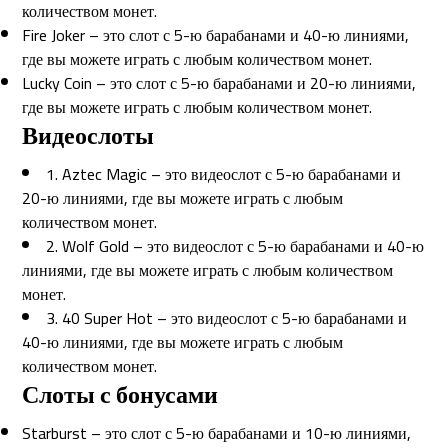
количеством монет.
Fire Joker – это слот с 5-ю барабанами и 40-ю линиями,
где вы можете играть с любым количеством монет.
Lucky Coin – это слот с 5-ю барабанами и 20-ю линиями,
где вы можете играть с любым количеством монет.
Видеослоты
1. Aztec Magic – это видеослот с 5-ю барабанами и
20-ю линиями, где вы можете играть с любым
количеством монет.
2. Wolf Gold – это видеослот с 5-ю барабанами и 40-ю
линиями, где вы можете играть с любым количеством
монет.
3. 40 Super Hot – это видеослот с 5-ю барабанами и
40-ю линиями, где вы можете играть с любым
количеством монет.
Слоты с бонусами
Starburst – это слот с 5-ю барабанами и 10-ю линиями,