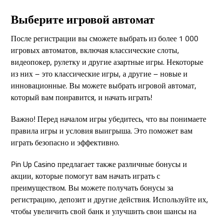
Выберите игровой автомат
После регистрации вы сможете выбрать из более 1 000
игровых автоматов, включая классические слоты,
видеопокер, рулетку и другие азартные игры. Некоторые
из них – это классические игры, а другие – новые и
инновационные. Вы можете выбрать игровой автомат,
который вам понравится, и начать играть!
Важно! Перед началом игры убедитесь, что вы понимаете
правила игры и условия выигрыша. Это поможет вам
играть безопасно и эффективно.
Pin Up Casino предлагает также различные бонусы и
акции, которые помогут вам начать играть с
преимуществом. Вы можете получать бонусы за
регистрацию, депозит и другие действия. Используйте их,
чтобы увеличить свой банк и улучшить свои шансы на