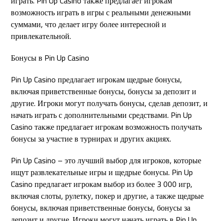
играть. Pin Up Casino также предлагает игрокам
возможность играть в игры с реальными денежными
суммами, что делает игру более интересной и
привлекательной.
Бонусы в Pin Up Casino
Pin Up Casino предлагает игрокам щедрые бонусы,
включая приветственные бонусы, бонусы за депозит и
другие. Игроки могут получать бонусы, сделав депозит, и
начать играть с дополнительными средствами. Pin Up
Casino также предлагает игрокам возможность получать
бонусы за участие в турнирах и других акциях.
Pin Up Casino – это лучший выбор для игроков, которые
ищут развлекательные игры и щедрые бонусы. Pin Up
Casino предлагает игрокам выбор из более 3 000 игр,
включая слоты, рулетку, покер и другие, а также щедрые
бонусы, включая приветственные бонусы, бонусы за
депозит и другие. Игроки могут начать играть в Pin Up