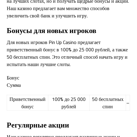
на лучших слотах, но и получать щедрые бонусы и акции.
Наш казино предлагает вам множество способов
увеличить свой банк и улучшить игру.
Бонусы для новых игроков
Для новых игроков Pin Up Casino предлагает
приветственный бонус в 100% до 25 000 рублей, а также
50 бесплатных спин. Это отличный способ начать игру и
испытать наши лучшие слоты.
Бонус
Сумма
Приветственный
100% до 25 000
50 бесплатных
–
бонус
рублей
спин
Регулярные акции
Наш казино регулярно предлагает различные акции и