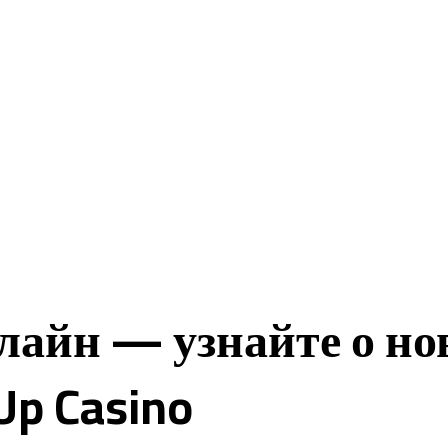
айн — узнайте о но
Up Casino