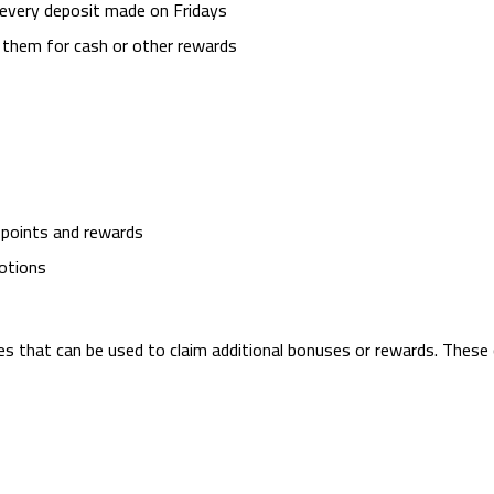
every deposit made on Fridays
 them for cash or other rewards
 points and rewards
otions
s that can be used to claim additional bonuses or rewards. These 