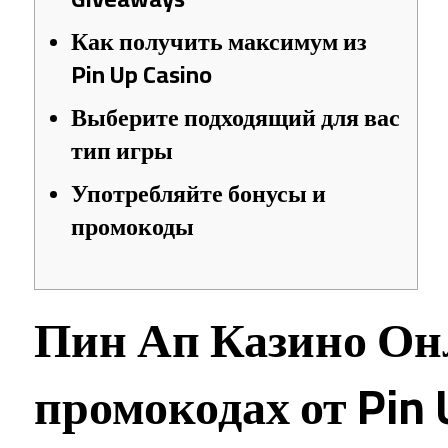
Как получить максимум из
Pin Up Casino
Выберите подходящий для вас
тип игры
Употребляйте бонусы и
промокоды
Пин Ап Казино Онл
промокодах от Pin 