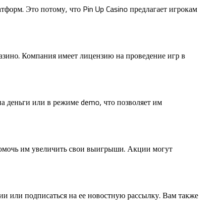
тформ. Это потому, что Pin Up Casino предлагает игрокам
-казино. Компания имеет лицензию на проведение игр в
 на деньги или в режиме demo, что позволяет им
 помочь им увеличить свои выигрыши. Акции могут
нии или подписаться на ее новостную рассылку. Вам также