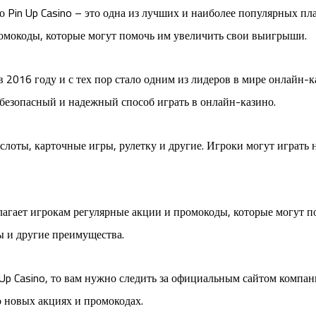
о Pin Up Casino – это одна из лучших и наиболее популярных пла
ромокоды, которые могут помочь им увеличить свои выигрыши.
 в 2016 году и с тех пор стало одним из лидеров в мире онлайн
 безопасный и надежный способ играть в онлайн-казино.
 слоты, карточные игры, рулетку и другие. Игроки могут играть
едлагает игрокам регулярные акции и промокоды, которые могут
ы и другие преимущества.
 Up Casino, то вам нужно следить за официальным сайтом компа
о новых акциях и промокодах.