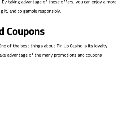
g. By taking advantage of these offers, you can enjoy a more
 it, and to gamble responsibly.
nd Coupons
One of the best things about Pin Up Casino is its loyalty
 take advantage of the many promotions and coupons