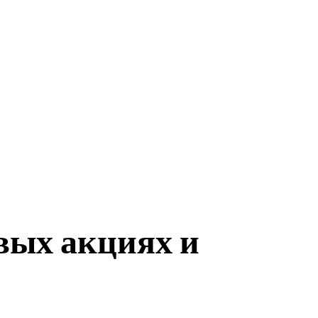
вых акциях и