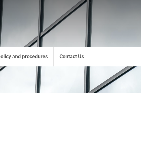
policy and procedures
Contact Us