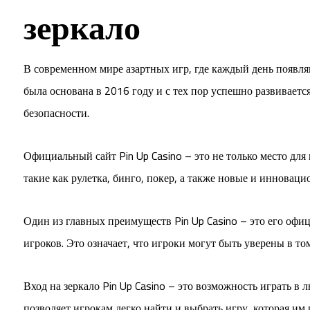
зеркало
В современном мире азартных игр, где каждый день появля
была основана в 2016 году и с тех пор успешно развивает
безопасности.
Официальный сайт Pin Up Casino – это не только место для 
такие как рулетка, бинго, покер, а также новые и инновац
Один из главных преимуществ Pin Up Casino – это его офи
игроков. Это означает, что игроки могут быть уверены в т
Вход на зеркало Pin Up Casino – это возможность играть в л
позволяет игрокам легко найти и выбрать игру, которая им 