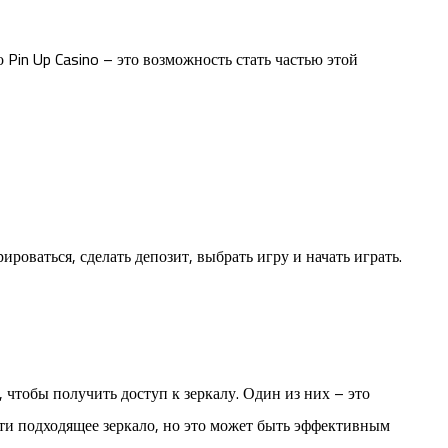
о Pin Up Casino – это возможность стать частью этой
ироваться, сделать депозит, выбрать игру и начать играть.
 чтобы получить доступ к зеркалу. Один из них – это
йти подходящее зеркало, но это может быть эффективным