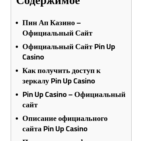
Содержимое
Пин Ап Казино –
Официальный Сайт
Официальный Сайт Pin Up
Casino
Как получить доступ к
зеркалу Pin Up Casino
Pin Up Casino – Официальный
сайт
Описание официального
сайта Pin Up Casino