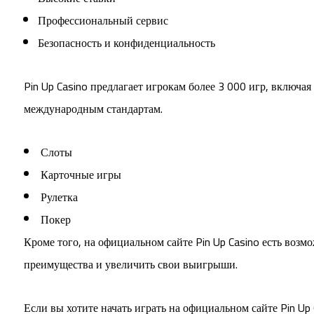
Профессиональный сервис
Безопасность и конфиденциальность
Pin Up Casino предлагает игрокам более 3 000 игр, включа
международным стандартам.
Слоты
Карточные игры
Рулетка
Покер
Кроме того, на официальном сайте Pin Up Casino есть возм
преимущества и увеличить свои выигрыши.
Если вы хотите начать играть на официальном сайте Pin Up 