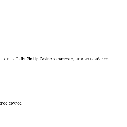
х игр. Сайт Pin Up Casino является одним из наиболее
гое другое.