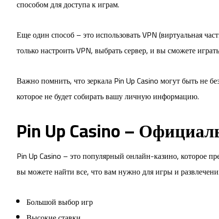
способом для доступа к играм.
Еще один способ – это использовать VPN (виртуальная част
только настроить VPN, выбрать сервер, и вы сможете играт
Важно помнить, что зеркала Pin Up Casino могут быть не б
которое не будет собирать вашу личную информацию.
Pin Up Casino – Официал
Pin Up Casino – это популярный онлайн-казино, которое пр
вы можете найти все, что вам нужно для игры и развлечени
Большой выбор игр
Высокие ставки