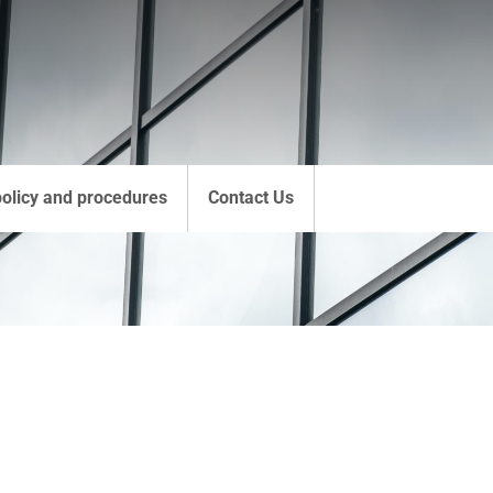
policy and procedures
Contact Us