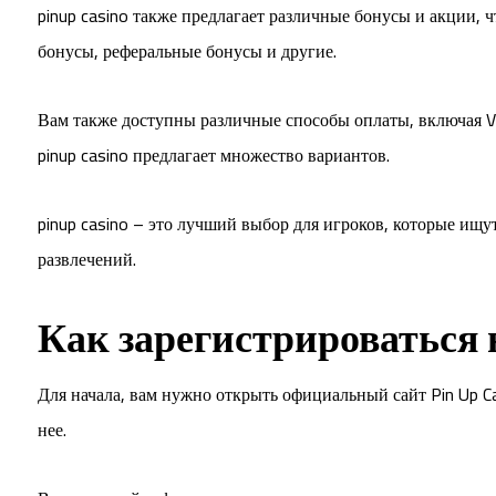
pinup casino также предлагает различные бонусы и акции,
бонусы, реферальные бонусы и другие.
Вам также доступны различные способы оплаты, включая Visa,
pinup casino предлагает множество вариантов.
pinup casino – это лучший выбор для игроков, которые ищут
развлечений.
Как зарегистрироваться 
Для начала, вам нужно открыть официальный сайт Pin Up Ca
нее.