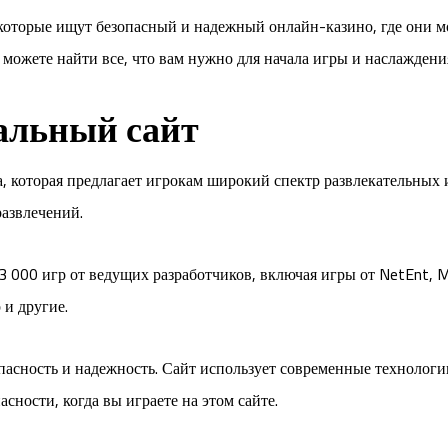
, которые ищут безопасный и надежный онлайн-казино, где они 
ы можете найти все, что вам нужно для начала игры и наслаждени
альный сайт
 которая предлагает игрокам широкий спектр развлекательных 
развлечений.
3 000 игр от ведущих разработчиков, включая игры от NetEnt, 
 и другие.
пасность и надежность. Сайт использует современные технологи
сности, когда вы играете на этом сайте.