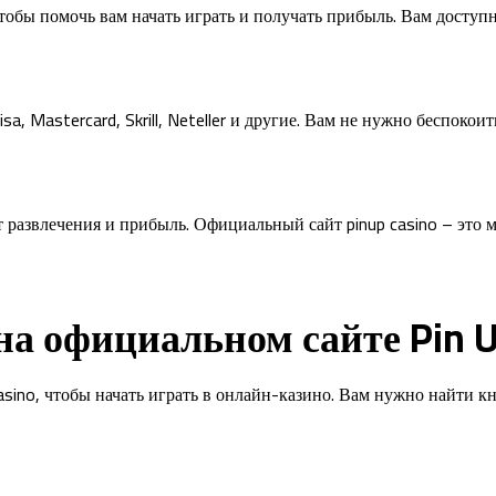
 чтобы помочь вам начать играть и получать прибыль. Вам досту
 Mastercard, Skrill, Neteller и другие. Вам не нужно беспокоить
 развлечения и прибыль. Официальный сайт pinup casino – это м
на официальном сайте Pin U
sino, чтобы начать играть в онлайн-казино. Вам нужно найти к