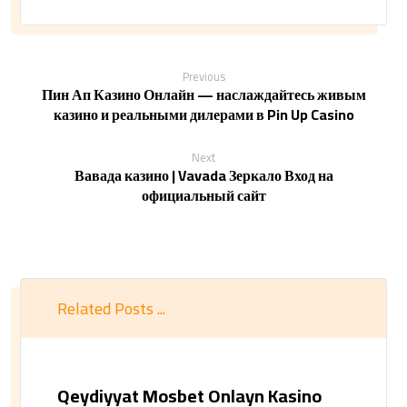
Previous
Пин Ап Казино Онлайн — наслаждайтесь живым
казино и реальными дилерами в Pin Up Casino
Next
Вавада казино | Vavada Зеркало Вход на
официальный сайт
Related Posts ...
Qeydiyyat Mosbet Onlayn Kasino