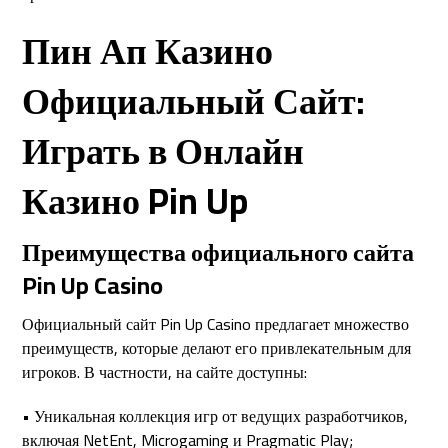
Пин Ап Казино
Официальный Сайт:
Играть в Онлайн
Казино Pin Up
Преимущества официального сайта
Pin Up Casino
Официальный сайт Pin Up Casino предлагает множество
преимуществ, которые делают его привлекательным для
игроков. В частности, на сайте доступны:
• Уникальная коллекция игр от ведущих разработчиков,
включая NetEnt, Microgaming и Pragmatic Play;