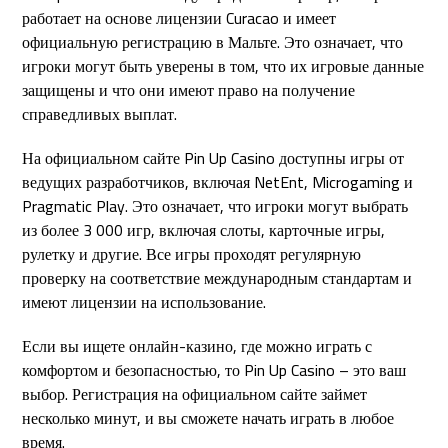
работает на основе лицензии Curacao и имеет
официальную регистрацию в Мальте. Это означает, что
игроки могут быть уверены в том, что их игровые данные
защищены и что они имеют право на получение
справедливых выплат.
На официальном сайте Pin Up Casino доступны игры от
ведущих разработчиков, включая NetEnt, Microgaming и
Pragmatic Play. Это означает, что игроки могут выбрать
из более 3 000 игр, включая слоты, карточные игры,
рулетку и другие. Все игры проходят регулярную
проверку на соответствие международным стандартам и
имеют лицензии на использование.
Если вы ищете онлайн-казино, где можно играть с
комфортом и безопасностью, то Pin Up Casino – это ваш
выбор. Регистрация на официальном сайте займет
несколько минут, и вы сможете начать играть в любое
время.