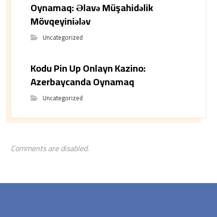
Oynamaq: Əlavə Müşahidəlik
Mövqeyiniələv
Uncategorized
Kodu Pin Up Onlayn Kazino:
Azerbaycanda Oynamaq
Uncategorized
Comments are disabled.