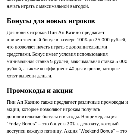
начать играть с максимальной выгодой.
Бонусы для новых игроков
Для новых игроков Пин Ап Казино предлагает
приветственный бонус в размере 100% до 25 000 рублей,
что позволяет начать играть с дополнительными
средствами. Бонус имеет условия использования:
минимальная ставка 5 рублей, максимальная ставка 5 000
рублей, а также коэффициент 40 для игроков, которые
хотят вывести деньги.
Промокоды и акции
Пин Ап Казино также предлагает различные промокоды и
акции, которые позволяют игрокам получать
дополнительные бонусы и выгоды. Например, акция
“Friday Bonus” – это бонус в 20% к депозиту, который
доступен каждую пятницу. Акция “Weekend Bonus” – это