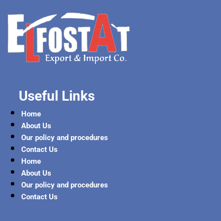
Useful Links
Home
About Us
Our policy and procedures
Contact Us
Home
About Us
Our policy and procedures
Contact Us