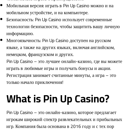
Мобильная версия: играть в Pin Up Casino можно и на
мобильном устройстве, и на компьютере.
Безопасность: Pin Up Casino использует современные
технологии безопасности, чтобы защитить вашу личную
информацию.
Многоязычность: Pin Up Casino доступен на русском
языке, а также на других языках, включая английском,
немецком, французском и других.
Pin Up Casino – это лучшее онлайн-казино, где вы можете
играть в любимые игры и получать бонусы и акции.
Регистрация занимает считанные минуты, а игра – это
только начало приключения!
What is Pin Up Casino?
Pin Up Casino – это онлайн-казино, которое предлагает
игрокам широкий спектр развлекательных и прибыльных
игр. Компания была основана в 2016 году и с тех пор