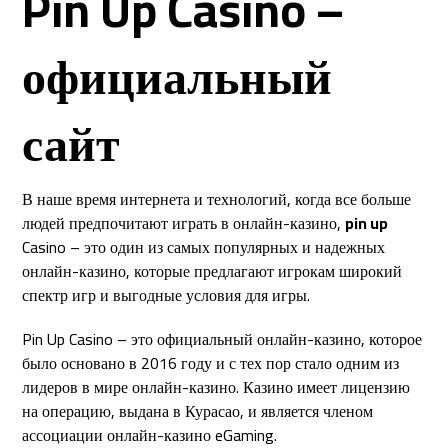
Pin Up Casino –
официальный
сайт
В наше время интернета и технологий, когда все больше
людей предпочитают играть в онлайн-казино,
pin up
Casino – это один из самых популярных и надежных
онлайн-казино, которые предлагают игрокам широкий
спектр игр и выгодные условия для игры.
Pin Up Casino – это официальный онлайн-казино, которое
было основано в 2016 году и с тех пор стало одним из
лидеров в мире онлайн-казино. Казино имеет лицензию
на операцию, выдана в Курасао, и является членом
ассоциации онлайн-казино eGaming.