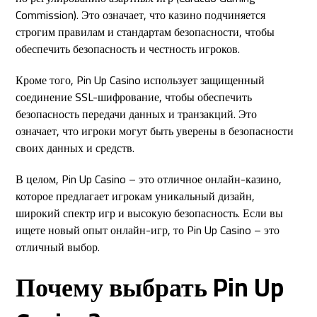
Commission). Это означает, что казино подчиняется
строгим правилам и стандартам безопасности, чтобы
обеспечить безопасность и честность игроков.
Кроме того, Pin Up Casino использует защищенный
соединение SSL-шифрование, чтобы обеспечить
безопасность передачи данных и транзакций. Это
означает, что игроки могут быть уверены в безопасности
своих данных и средств.
В целом, Pin Up Casino – это отличное онлайн-казино,
которое предлагает игрокам уникальный дизайн,
широкий спектр игр и высокую безопасность. Если вы
ищете новый опыт онлайн-игр, то Pin Up Casino – это
отличный выбор.
Почему выбрать Pin Up