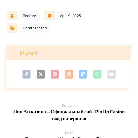
Peofree
April 9, 2025
Uncategorized
Previous
Пин Ап казино – Официальный сайт Pin Up Casino
вход на зеркало
Next