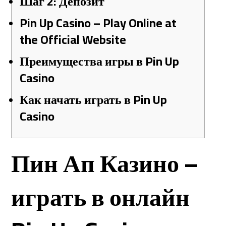
Шаг 2: Депозит
Pin Up Casino – Play Online at
the Official Website
Преимущества игры в Pin Up
Casino
Как начать играть в Pin Up
Casino
Пин Ап Казино –
играть в онлайн