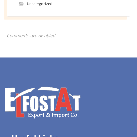
Uncategorized
Comments are disabled.