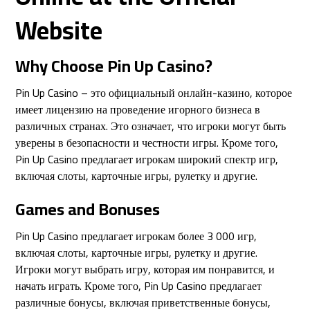
Website
Why Choose Pin Up Casino?
Pin Up Casino – это официальный онлайн-казино, которое
имеет лицензию на проведение игорного бизнеса в
различных странах. Это означает, что игроки могут быть
уверены в безопасности и честности игры. Кроме того,
Pin Up Casino предлагает игрокам широкий спектр игр,
включая слоты, карточные игры, рулетку и другие.
Games and Bonuses
Pin Up Casino предлагает игрокам более 3 000 игр,
включая слоты, карточные игры, рулетку и другие.
Игроки могут выбрать игру, которая им понравится, и
начать играть. Кроме того, Pin Up Casino предлагает
различные бонусы, включая приветственные бонусы,