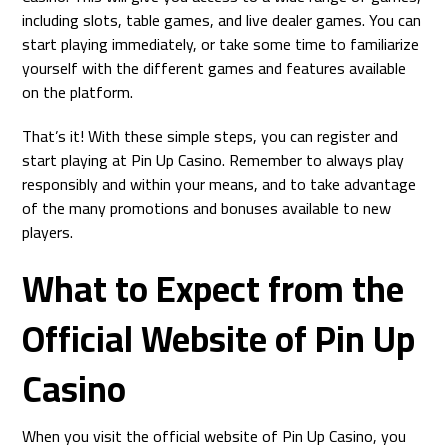
including slots, table games, and live dealer games. You can
start playing immediately, or take some time to familiarize
yourself with the different games and features available
on the platform.
That’s it! With these simple steps, you can register and
start playing at Pin Up Casino. Remember to always play
responsibly and within your means, and to take advantage
of the many promotions and bonuses available to new
players.
What to Expect from the
Official Website of Pin Up
Casino
When you visit the official website of Pin Up Casino, you