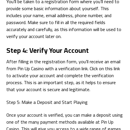
You’ll be taken to a registration form where you’ll need to
provide some basic information about yourself. This
includes your name, email address, phone number, and
password. Make sure to fill in all the required fields
accurately and carefully, as this information will be used to
verify your account later on.
Step 4: Verify Your Account
After filling in the registration form, you’ll receive an email
from Pin Up Casino with a verification link. Click on this link
to activate your account and complete the verification
process. This is an important step, as it helps to ensure
that your account is secure and legitimate.
Step 5: Make a Deposit and Start Playing
Once your account is verified, you can make a deposit using
one of the many payment methods available at Pin Up
Casino. This will give you access to a wide range of games,