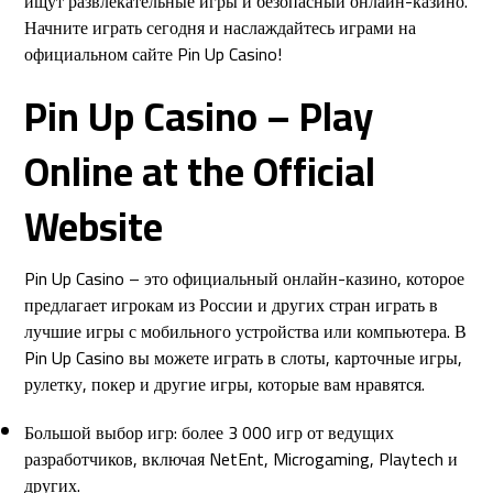
ищут развлекательные игры и безопасный онлайн-казино.
Начните играть сегодня и наслаждайтесь играми на
официальном сайте Pin Up Casino!
Pin Up Casino – Play
Online at the Official
Website
Pin Up Casino – это официальный онлайн-казино, которое
предлагает игрокам из России и других стран играть в
лучшие игры с мобильного устройства или компьютера. В
Pin Up Casino вы можете играть в слоты, карточные игры,
рулетку, покер и другие игры, которые вам нравятся.
Большой выбор игр: более 3 000 игр от ведущих
разработчиков, включая NetEnt, Microgaming, Playtech и
других.