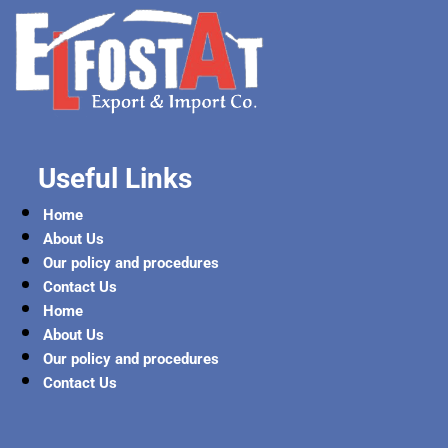
Useful Links
Home
About Us
Our policy and procedures
Contact Us
Home
About Us
Our policy and procedures
Contact Us