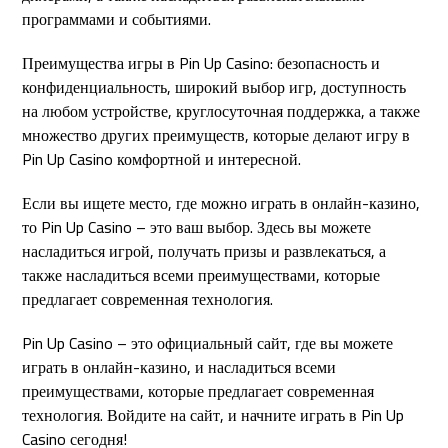
программами и событиями.
Преимущества игры в Pin Up Casino: безопасность и
конфиденциальность, широкий выбор игр, доступность
на любом устройстве, круглосуточная поддержка, а также
множество других преимуществ, которые делают игру в
Pin Up Casino комфортной и интересной.
Если вы ищете место, где можно играть в онлайн-казино,
то Pin Up Casino – это ваш выбор. Здесь вы можете
насладиться игрой, получать призы и развлекаться, а
также насладиться всеми преимуществами, которые
предлагает современная технология.
Pin Up Casino – это официальный сайт, где вы можете
играть в онлайн-казино, и насладиться всеми
преимуществами, которые предлагает современная
технология. Войдите на сайт, и начните играть в Pin Up
Casino сегодня!