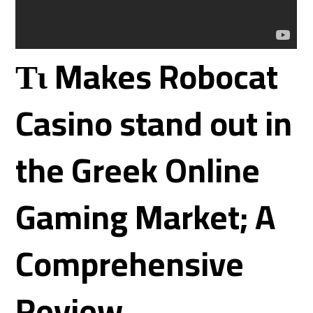
Τι Makes Robocat
Casino stand out in
the Greek Online
Gaming Market; A
Comprehensive
Review