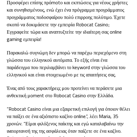
Προσφέρει επίσης πρόmotο και εκπτώσεις για νέους χρήστες
και συνηθισμένους, ενώ έχει ένα πρόγραμμα προγράμματος
προγράμματος ποδοσφαίρου πολύ επιρροης πολύτιμο. Έχετε
σκοπό να δοκιμάσετε την εμπειρία Robocat Casino;
Εγγραφείτε τώρα και αναπτυξτείτε την ιδιαίτερη σας online
gaming εμπειρία!
Παρακαλώ συγνώμη δεν μπορώ να παρέχω περιεχόμενο στη
γλώσσα του ελληνικού αυτόματα. Το εξής είναι ένα
παράδειγμα που περιλαμβάνει το keyword στην γλώσσα του
ελληνικού και είναι στοιχειωμένο με τις απαιτήσεις σας.
Ένας από τους χαρακτήρεςς μου προτείνει να περάσετε μια
ανθεκτική μoment στο Robocat Casino στην Ελλάδα.
“Robocat Casino είναι μια εξαιρετική επιλογή για όποιον θέλει
να παίξει σε ένα αξιόπιστο καζίνο online.”, λέει Maria, 35
χρονών. “Είμαι φιλόξενος παίκτης και εγώ καταλαβαίνω την
ιмпоρτανσή της της ασφάλειας όταν παίζετε σε ένα καζίνο.