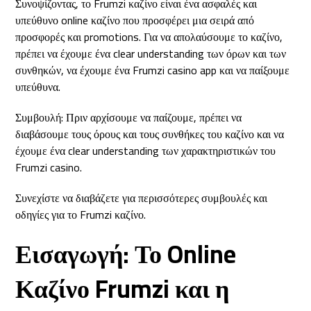
Συνοψίζοντας, το Frumzi καζίνο είναι ένα ασφαλές και
υπεύθυνο online καζίνο που προσφέρει μια σειρά από
προσφορές και promotions. Για να απολαύσουμε το καζίνο,
πρέπει να έχουμε ένα clear understanding των όρων και των
συνθηκών, να έχουμε ένα Frumzi casino app και να παίξουμε
υπεύθυνα.
Συμβουλή: Πριν αρχίσουμε να παίζουμε, πρέπει να
διαβάσουμε τους όρους και τους συνθήκες του καζίνο και να
έχουμε ένα clear understanding των χαρακτηριστικών του
Frumzi casino.
Συνεχίστε να διαβάζετε για περισσότερες συμβουλές και
οδηγίες για το Frumzi καζίνο.
Εισαγωγή: Το Online
Καζίνο Frumzi και η