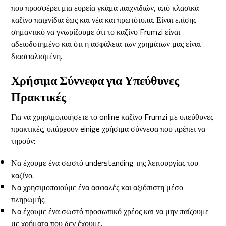
που προσφέρει μια ευρεία γκάμα παιχνιδιών, από κλασικά
καζίνο παιχνίδια έως και νέα και πρωτότυπα. Είναι επίσης
σημαντικό να γνωρίζουμε ότι το καζίνο Frumzi είναι
αδειοδοτημένο και ότι η ασφάλεια των χρημάτων μας είναι
διασφαλισμένη.
Χρήσιμα Σύννεφα για Υπεύθυνες
Πρακτικές
Για να χρησιμοποιήσετε το online καζίνο Frumzi με υπεύθυνες
πρακτικές, υπάρχουν einige χρήσιμα σύννεφα που πρέπει να
τηρούν:
Να έχουμε ένα σωστό understanding της λειτουργίας του
καζίνο.
Να χρησιμοποιούμε ένα ασφαλές και αξιόπιστη μέσο
πληρωμής.
Να έχουμε ένα σωστό προσωπικό χρέος και να μην παίζουμε
με χρήματα που δεν έχουμε.