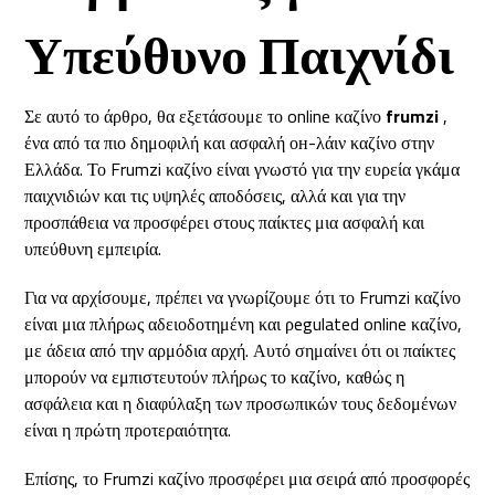
Υπεύθυνο Παιχνίδι
Σε αυτό το άρθρο, θα εξετάσουμε το online καζίνο
frumzi
,
ένα από τα πιο δημοφιλή και ασφαλή он-λάιν καζίνο στην
Ελλάδα. Το Frumzi καζίνο είναι γνωστό για την ευρεία γκάμα
παιχνιδιών και τις υψηλές αποδόσεις, αλλά και για την
προσπάθεια να προσφέρει στους παίκτες μια ασφαλή και
υπεύθυνη εμπειρία.
Για να αρχίσουμε, πρέπει να γνωρίζουμε ότι το Frumzi καζίνο
είναι μια πλήρως αδειοδοτημένη και ρegulated online καζίνο,
με άδεια από την αρμόδια αρχή. Αυτό σημαίνει ότι οι παίκτες
μπορούν να εμπιστευτούν πλήρως το καζίνο, καθώς η
ασφάλεια και η διαφύλαξη των προσωπικών τους δεδομένων
είναι η πρώτη προτεραιότητα.
Επίσης, το Frumzi καζίνο προσφέρει μια σειρά από προσφορές