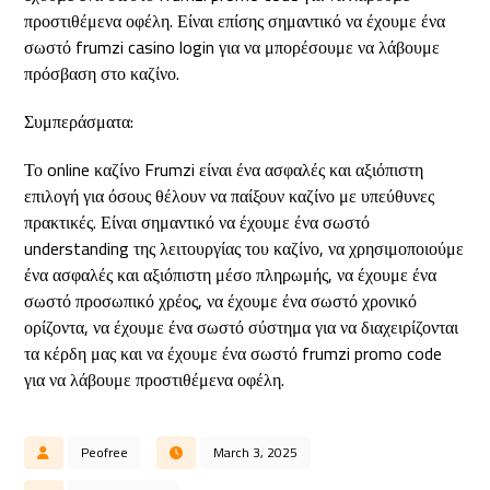
προστιθέμενα οφέλη. Είναι επίσης σημαντικό να έχουμε ένα
σωστό frumzi casino login για να μπορέσουμε να λάβουμε
πρόσβαση στο καζίνο.
Συμπεράσματα:
Το online καζίνο Frumzi είναι ένα ασφαλές και αξιόπιστη
επιλογή για όσους θέλουν να παίξουν καζίνο με υπεύθυνες
πρακτικές. Είναι σημαντικό να έχουμε ένα σωστό
understanding της λειτουργίας του καζίνο, να χρησιμοποιούμε
ένα ασφαλές και αξιόπιστη μέσο πληρωμής, να έχουμε ένα
σωστό προσωπικό χρέος, να έχουμε ένα σωστό χρονικό
ορίζοντα, να έχουμε ένα σωστό σύστημα για να διαχειρίζονται
τα κέρδη μας και να έχουμε ένα σωστό frumzi promo code
για να λάβουμε προστιθέμενα οφέλη.
Peofree
March 3, 2025