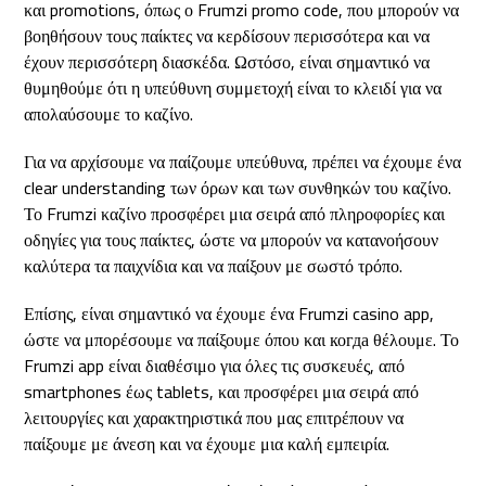
και promotions, όπως ο Frumzi promo code, που μπορούν να
βοηθήσουν τους παίκτες να κερδίσουν περισσότερα και να
έχουν περισσότερη διασκέδα. Ωστόσο, είναι σημαντικό να
θυμηθούμε ότι η υπεύθυνη συμμετοχή είναι το κλειδί για να
απολαύσουμε το καζίνο.
Για να αρχίσουμε να παίζουμε υπεύθυνα, πρέπει να έχουμε ένα
clear understanding των όρων και των συνθηκών του καζίνο.
Το Frumzi καζίνο προσφέρει μια σειρά από πληροφορίες και
οδηγίες για τους παίκτες, ώστε να μπορούν να κατανοήσουν
καλύτερα τα παιχνίδια και να παίξουν με σωστό τρόπο.
Επίσης, είναι σημαντικό να έχουμε ένα Frumzi casino app,
ώστε να μπορέσουμε να παίξουμε όπου και когда θέλουμε. Το
Frumzi app είναι διαθέσιμο για όλες τις συσκευές, από
smartphones έως tablets, και προσφέρει μια σειρά από
λειτουργίες και χαρακτηριστικά που μας επιτρέπουν να
παίξουμε με άνεση και να έχουμε μια καλή εμπειρία.