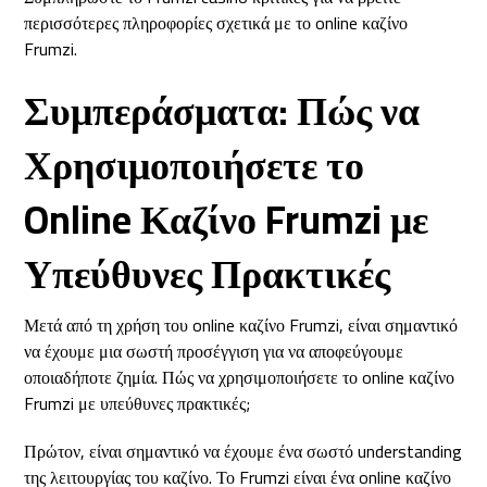
περισσότερες πληροφορίες σχετικά με το online καζίνο
Frumzi.
Συμπεράσματα: Πώς να
Χρησιμοποιήσετε το
Online Καζίνο Frumzi με
Υπεύθυνες Πρακτικές
Μετά από τη χρήση του online καζίνο Frumzi, είναι σημαντικό
να έχουμε μια σωστή προσέγγιση για να αποφεύγουμε
οποιαδήποτε ζημία. Πώς να χρησιμοποιήσετε το online καζίνο
Frumzi με υπεύθυνες πρακτικές;
Πρώτον, είναι σημαντικό να έχουμε ένα σωστό understanding
της λειτουργίας του καζίνο. Το Frumzi είναι ένα online καζίνο