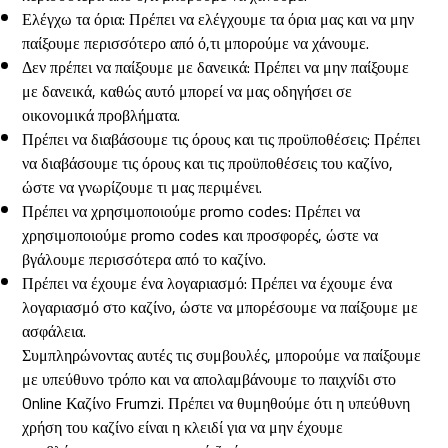
Ελέγχω τα όρια: Πρέπει να ελέγχουμε τα όρια μας και να μην
παίξουμε περισσότερο από ό,τι μπορούμε να χάνουμε.
Δεν πρέπει να παίξουμε με δανεικά: Πρέπει να μην παίξουμε
με δανεικά, καθώς αυτό μπορεί να μας οδηγήσει σε
οικονομικά προβλήματα.
Πρέπει να διαβάσουμε τις όρους και τις προϋποθέσεις: Πρέπει
να διαβάσουμε τις όρους και τις προϋποθέσεις του καζίνο,
ώστε να γνωρίζουμε τι μας περιμένει.
Πρέπει να χρησιμοποιούμε promo codes: Πρέπει να
χρησιμοποιούμε promo codes και προσφορές, ώστε να
βγάλουμε περισσότερα από το καζίνο.
Πρέπει να έχουμε ένα λογαριασμό: Πρέπει να έχουμε ένα
λογαριασμό στο καζίνο, ώστε να μπορέσουμε να παίξουμε με
ασφάλεια.
Συμπληρώνοντας αυτές τις συμβουλές, μπορούμε να παίξουμε
με υπεύθυνο τρόπο και να απολαμβάνουμε το παιχνίδι στο
Online Καζίνο Frumzi. Πρέπει να θυμηθούμε ότι η υπεύθυνη
χρήση του καζίνο είναι η κλειδί για να μην έχουμε