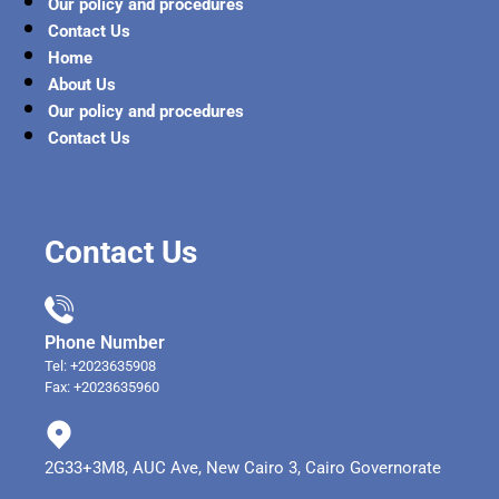
Our policy and procedures
Contact Us
Home
About Us
Our policy and procedures
Contact Us
Contact Us
Phone Number
Tel: +2023635908
Fax: +2023635960
2G33+3M8, AUC Ave, New Cairo 3, Cairo Governorate