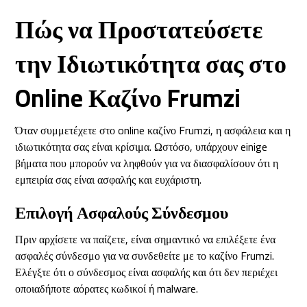
Πώς να Προστατεύσετε
την Ιδιωτικότητα σας στο
Online Καζίνο Frumzi
Όταν συμμετέχετε στο online καζίνο Frumzi, η ασφάλεια και η
ιδιωτικότητα σας είναι κρίσιμα. Ωστόσο, υπάρχουν einige
βήματα που μπορούν να ληφθούν για να διασφαλίσουν ότι η
εμπειρία σας είναι ασφαλής και ευχάριστη.
Επιλογή Ασφαλούς Σύνδεσμου
Πριν αρχίσετε να παίζετε, είναι σημαντικό να επιλέξετε ένα
ασφαλές σύνδεσμο για να συνδεθείτε με το καζίνο Frumzi.
Ελέγξτε ότι ο σύνδεσμος είναι ασφαλής και ότι δεν περιέχει
οποιαδήποτε αόρατες κωδικοί ή malware.