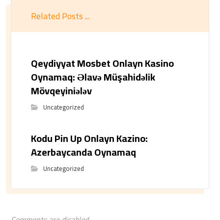
Related Posts ...
Qeydiyyat Mosbet Onlayn Kasino
Oynamaq: Əlavə Müşahidəlik
Mövqeyiniələv
Uncategorized
Kodu Pin Up Onlayn Kazino:
Azerbaycanda Oynamaq
Uncategorized
Comments are disabled.