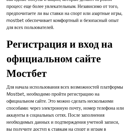
процесс еще более увлекательным. Независимо от того,
предпочитаете ли вы ставки на спорт или азартные игры,
mostbet обеспечивает комфортный и безопасный опыт
для всех пользователей.
Регистрация и вход на
официальном сайте
Мостбет
Для начала использования всех возможностей платформы
Mostbet, необходимо пройти регистрацию на
официальном сайте. Это можно сделать несколькими
способами: через электронную почту, номер телефона или
аккаунты в социальных сетях. После заполнения
необходимых данных и подтверждения учетной записи,
вы получите доступ к ставкам на спорт и играм в