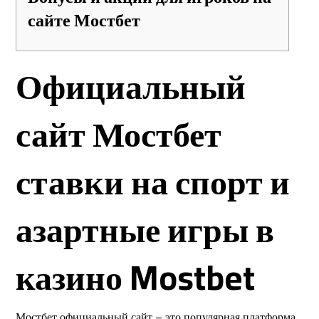
сайте Мостбет
Официальный
сайт Мостбет
ставки на спорт и
азартные игры в
казино Mostbet
Мостбет официальный сайт – это популярная платформа