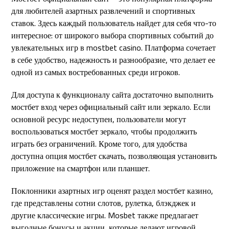
для любителей азартных развлечений и спортивных
ставок. Здесь каждый пользователь найдет для себя что-то
интересное: от широкого выбора спортивных событий до
увлекательных игр в mostbet casino. Платформа сочетает
в себе удобство, надежность и разнообразие, что делает ее
одной из самых востребованных среди игроков.
Для доступа к функционалу сайта достаточно выполнить
мостбет вход через официальный сайт или зеркало. Если
основной ресурс недоступен, пользователи могут
воспользоваться мостбет зеркало, чтобы продолжить
играть без ограничений. Кроме того, для удобства
доступна опция мостбет скачать, позволяющая установить
приложение на смартфон или планшет.
Поклонники азартных игр оценят раздел мостбет казино,
где представлены сотни слотов, рулетка, блэкджек и
другие классические игры. Mosbet также предлагает
выгодные бонусы и акции, которые делают игровой