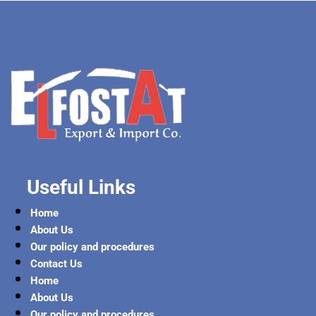
Useful Links
Home
About Us
Our policy and procedures
Contact Us
Home
About Us
Our policy and procedures