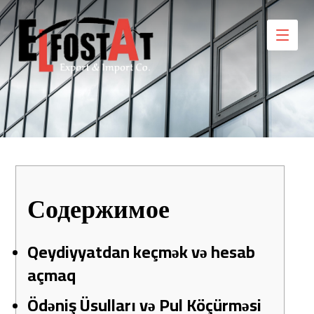
Содержимое
Qeydiyyatdan keçmək və hesab
açmaq
Ödəniş Üsulları və Pul Köçürməsi