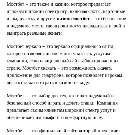
Мостбет – это также и казино, которое предлагает
игрокам широкий спектр игр, включая слоты, карточные
игры, рулетку и другие.
казино мостбет
– это безопасное
и надежное место, где игроки могут насладиться игрой и
выиграть реальные деньги.
Мостбет зеркало – это зеркало официального сайта,
которое позволяет игрокам доступаться к услугам
компании, если официальный сайт заблокирован в их
стране. Мостбет скачать – это возможность скачать
приложение для смартфона, которое позволяет игрокам
делать ставки и играть в казино на ходу.
Мостбет – это выбор для тех, кто ищет надежный и
безопасный способ играть и делать ставки. Компания
предлагает своим клиентам широкий спектр услуг и
обеспечивает им комфорт и комфортную игру.
Мостбет – это официальный сайт, который предлагает