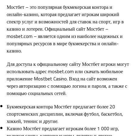
Мостбет – это популярная букмекерская контора и
онлайн-казино, которая предлагает игрокам широкий
спектр услуг и возможностей для ставок на спорт, игр в
казино и лотереи. Официальный сайт Мостбет –
mosbet.com – является одним из наиболее надежных и
популярных ресурсов в мире букмекерства и онлайн-
казино.
Для доступа к официальному сайту Мостбет игроки могут
использовать адрес mosbet.com или скачать мобильное
приложение Mostbet Casino. Вход на сайт возможен
через авторизацию с помощью логина и пароля, а также с
помощью социальных сетей.
Букмекерская контора Мостбет предлагает более 20
спортсменских дисциплин, включая футбол, баскетбол,
хоккей, теннис и другие.
Казино Мостбет предлагает игрокам более 1 000 игр,
включая слоты, карточные игры, рулетку и другие.