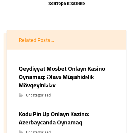
контора и казино
Related Posts ...
Qeydiyyat Mosbet Onlayn Kasino
Oynamaq: Əlavə Müşahidəlik
Mövqeyiniələv
Uncategorized
Kodu Pin Up Onlayn Kazino:
Azerbaycanda Oynamaq
Uncategorized