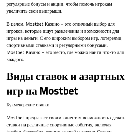
регулярные бонусы и акции, чтобы помочь игрокам
увеличить свои выигрыши.
В целом, Mostbet Казино – это отличный выбор для
игроков, которые ищут развлечения и возможности для
игры на деньги. С его широким выбором игр, лотереями,
спортивными ставками и регулярными бонусами,
Mostbet Казино – это место, где можно найти что-то для
каждого.
Виды ставок и азартных
игр на Mostbet
Букмекерские ставки
Mostbet предлагает своим клиентам возможность сделать
ставки на различные спортивные события, включая
футбол, баскетбол, теннис, хоккей и другие. Ставки