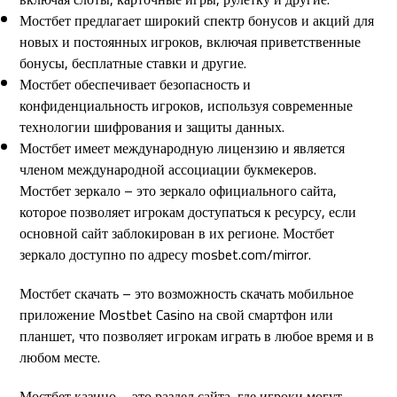
Мостбет предлагает широкий спектр бонусов и акций для
новых и постоянных игроков, включая приветственные
бонусы, бесплатные ставки и другие.
Мостбет обеспечивает безопасность и
конфиденциальность игроков, используя современные
технологии шифрования и защиты данных.
Мостбет имеет международную лицензию и является
членом международной ассоциации букмекеров.
Мостбет зеркало – это зеркало официального сайта,
которое позволяет игрокам доступаться к ресурсу, если
основной сайт заблокирован в их регионе. Мостбет
зеркало доступно по адресу mosbet.com/mirror.
Мостбет скачать – это возможность скачать мобильное
приложение Mostbet Casino на свой смартфон или
планшет, что позволяет игрокам играть в любое время и в
любом месте.
Мостбет казино – это раздел сайта, где игроки могут