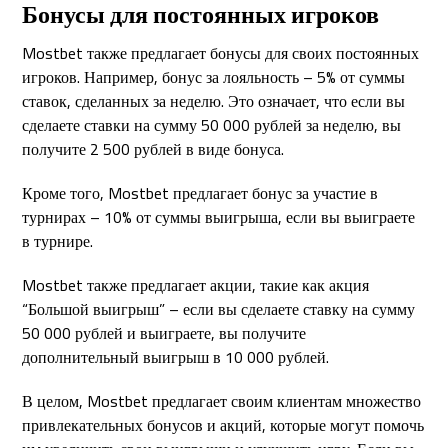
Бонусы для постоянных игроков
Mostbet также предлагает бонусы для своих постоянных
игроков. Например, бонус за лояльность – 5% от суммы
ставок, сделанных за неделю. Это означает, что если вы
сделаете ставки на сумму 50 000 рублей за неделю, вы
получите 2 500 рублей в виде бонуса.
Кроме того, Mostbet предлагает бонус за участие в
турнирах – 10% от суммы выигрыша, если вы выиграете
в турнире.
Mostbet также предлагает акции, такие как акция
“Большой выигрыш” – если вы сделаете ставку на сумму
50 000 рублей и выиграете, вы получите
дополнительный выигрыш в 10 000 рублей.
В целом, Mostbet предлагает своим клиентам множество
привлекательных бонусов и акций, которые могут помочь