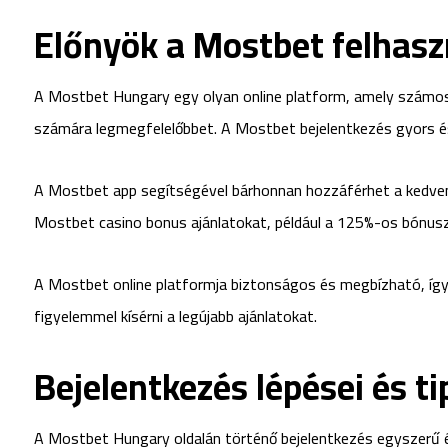
Előnyök a Mostbet felhasz
A Mostbet Hungary egy olyan online platform, amely számos el
számára legmegfelelőbbet. A Mostbet bejelentkezés gyors é
A Mostbet app segítségével bárhonnan hozzáférhet a kedvenc 
Mostbet casino bonus ajánlatokat, például a 125%-os bónuszt
A Mostbet online platformja biztonságos és megbízható, így 
figyelemmel kísérni a legújabb ajánlatokat.
Bejelentkezés lépései és t
A Mostbet Hungary oldalán történő bejelentkezés egyszerű é