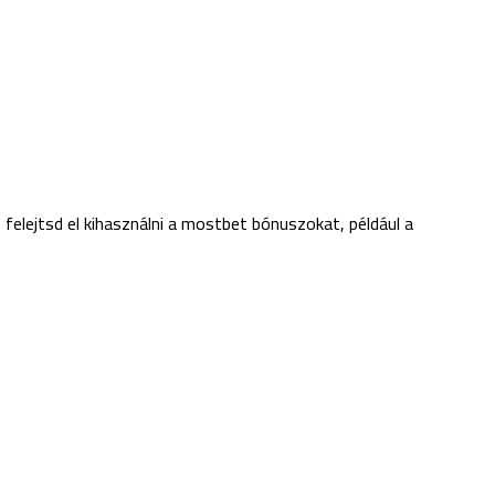
lejtsd el kihasználni a mostbet bónuszokat, például a