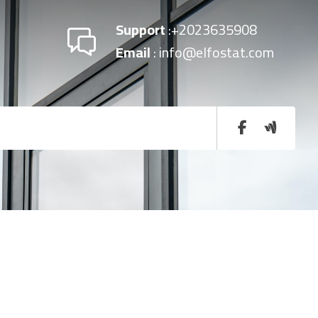
Support
:+2023635908
Email
: info@elfostat.com