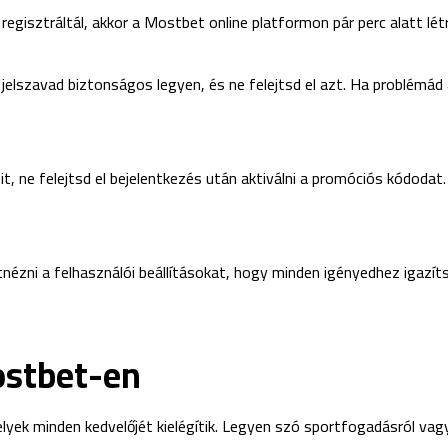
egisztráltál, akkor a Mostbet online platformon pár perc alatt lé
 jelszavad biztonságos legyen, és ne felejtsd el azt. Ha problémá
, ne felejtsd el bejelentkezés után aktiválni a promóciós kódodat.
ézni a felhasználói beállításokat, hogy minden igényedhez igazít
ostbet-en
yek minden kedvelőjét kielégítik. Legyen szó sportfogadásról va