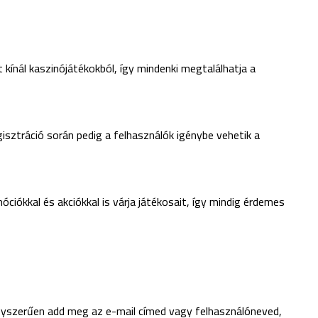
kínál kaszinójátékokból, így mindenki megtalálhatja a
sztráció során pedig a felhasználók igénybe vehetik a
ókkal és akciókkal is várja játékosait, így mindig érdemes
gyszerűen add meg az e-mail címed vagy felhasználóneved,