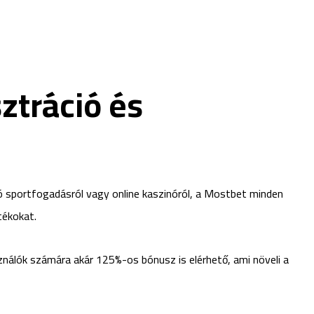
tráció és
ó sportfogadásról vagy online kaszinóról, a Mostbet minden
tékokat.
nálók számára akár 125%-os bónusz is elérhető, ami növeli a