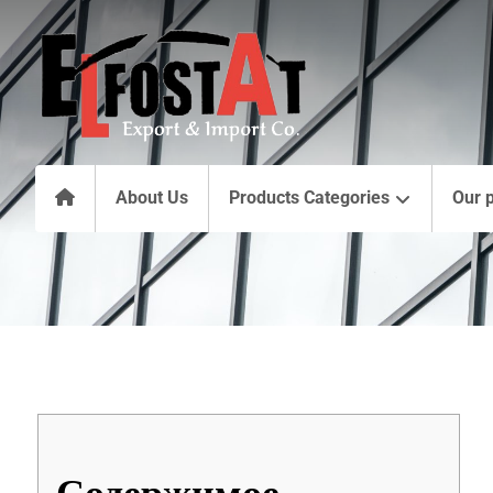
About Us
Products Categories
Our 