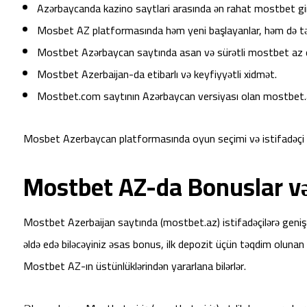
Azərbaycanda kazino saytlari arasında ən rahat mostbet giri
Mosbet AZ platformasında həm yeni başlayanlar, həm də təc
Mostbet Azərbaycan saytında asan və sürətli mostbet az q
Mostbet Azerbaijan-da etibarlı və keyfiyyətli xidmət.
Mostbet.com saytının Azərbaycan versiyası olan mostbet.a
Mosbet Azerbaycan platformasında oyun seçimi və istifadəçi dos
Mostbet AZ-da Bonuslar v
Mostbet Azerbaijan saytında (mostbet.az) istifadəçilərə gen
əldə edə biləcəyiniz əsas bonus, ilk depozit üçün təqdim olunan
Mostbet AZ-ın üstünlüklərindən yararlana bilərlər.