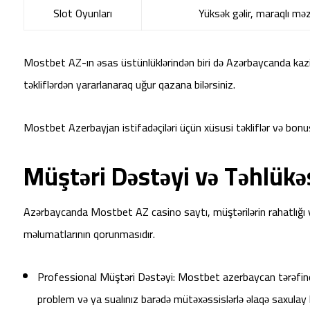
Slot Oyunları
Yüksək gəlir, maraqlı mə
Mostbet AZ-ın əsas üstünlüklərindən biri də Azərbaycanda kazin
təkliflərdən yararlanaraq uğur qazana bilərsiniz.
Mostbet Azerbayjan istifadəçiləri üçün xüsusi təkliflər və bo
Müştəri Dəstəyi və Təhlükəs
Azərbaycanda Mostbet AZ casino saytı, müştərilərin rahatlığı və
məlumatlarının qorunmasıdır.
Professional Müştəri Dəstəyi: Mostbet azerbaycan tərəfindən
problem və ya sualınız barədə mütəxəssislərlə əlaqə saxulay b