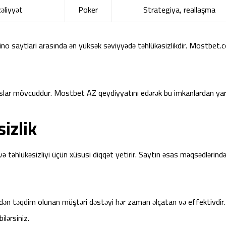
zəliyyət
Poker
Strategiya, reallaşma
o saytlari arasında ən yüksək səviyyədə təhlükəsizlikdir. Mostbet.c
nuslar mövcuddur. Mostbet AZ qeydiyyatını edərək bu imkanlardan ya
izlik
 təhlükəsizliyi üçün xüsusi diqqət yetirir. Saytın əsas məqsədlərindən
 təqdim olunan müştəri dəstəyi hər zaman əlçatan və effektivdir. Si
ilərsiniz.