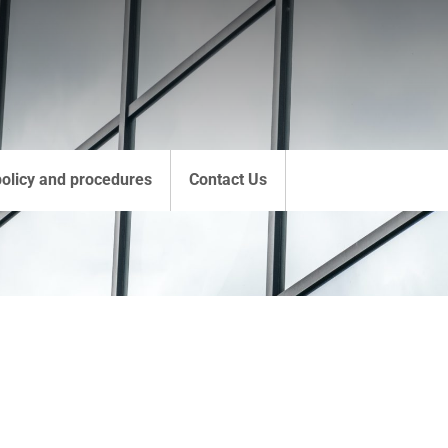
policy and procedures
Contact Us