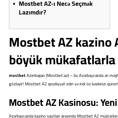
Mostbet AZ-ı Necə Seçmək
Lazımdır?
Mostbet AZ kazino A
böyük mükafatlarla 
mostbet
Azerbaijan (Mostbet.az) – bu Azərbaycanda ən məşhur k
gözləyir! Mostbet AZ qeydiyyat edin və indi öz kəskinizi qurun!
Mostbet AZ Kasinosu: Yen
Azərbaycanda kazino saytlari arasında Mostbet AZ müştərilərə 