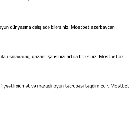
oyun dünyasına dalış edə bilərsiniz. Mostbet azerbaycan
rı sınayaraq, qazanc şansınızı artıra bilərsiniz. Mostbet.az
yyətli xidmət və maraqlı oyun təcrübəsi təqdim edir. Mostbet