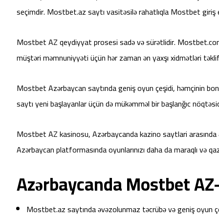
seçimdir. Mostbet.az saytı vasitəsilə rahatlıqla Mostbet giriş e
Mostbet AZ qeydiyyat prosesi sadə və sürətlidir. Mostbet.com ü
müştəri məmnuniyyəti üçün hər zaman ən yaxşı xidmətləri təklif 
Mostbet Azərbaycan saytında geniş oyun çeşidi, həmçinin bonus
saytı yeni başlayanlar üçün də mükəmməl bir başlanğıc nöqtəsid
Mostbet AZ kasinosu, Azərbaycanda kazino saytlari arasında ə
Azərbaycan platformasında oyunlarınızı daha da maraqlı və qa
Azərbaycanda Mostbet AZ-ı
Mostbet.az saytında əvəzolunmaz təcrübə və geniş oyun çe