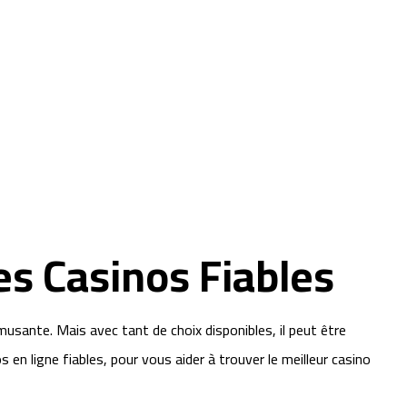
es Casinos Fiables
musante. Mais avec tant de choix disponibles, il peut être
 en ligne fiables, pour vous aider à trouver le meilleur casino