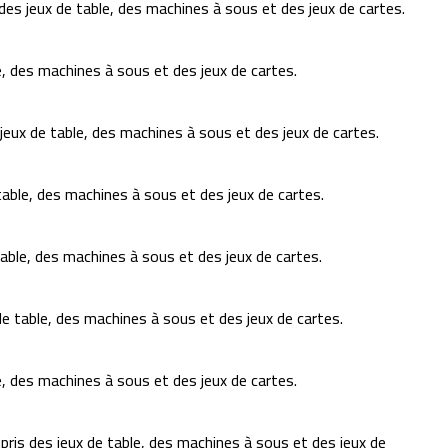
des jeux de table, des machines à sous et des jeux de cartes.
le, des machines à sous et des jeux de cartes.
 jeux de table, des machines à sous et des jeux de cartes.
 table, des machines à sous et des jeux de cartes.
table, des machines à sous et des jeux de cartes.
de table, des machines à sous et des jeux de cartes.
le, des machines à sous et des jeux de cartes.
pris des jeux de table, des machines à sous et des jeux de