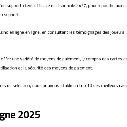
r d’un support client efficace et disponible 24/7, pour répondre aux 
 du support.
casino en ligne en ligne, en consultant les témoignages des joueurs, 
t offrir une variété de moyens de paiement, y compris des cartes de
utilisation et la sécurité des moyens de paiement.
es de sélection, nous pouvons établir un top 10 des meilleurs casin
igne 2025