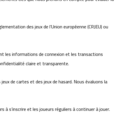
réglementation des jeux de l’Union européenne (CRJEU) ou
nt les informations de connexion et les transactions
nfidentialité claire et transparente.
s jeux de cartes et des jeux de hasard. Nous évaluons la
à s’inscrire et les joueurs réguliers à continuer à jouer.