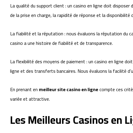
La qualité du support client : un casino en ligne doit dispose
de la prise en charge, la rapidité de réponse et la disponibilité
La fiabilité et la réputation : nous évaluons la réputation du 
casino a une histoire de fiabilité et de transparence.
La flexibilité des moyens de paiement : un casino en ligne doi
ligne et des transferts bancaires. Nous évaluons la facilité d’
En prenant en
meilleur site casino en ligne
compte ces critèr
variée et attractive.
Les Meilleurs Casinos en L