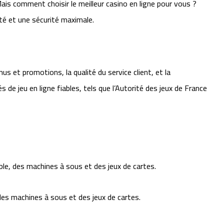
ais comment choisir le meilleur casino en ligne pour vous ?
ité et une sécurité maximale.
us et promotions, la qualité du service client, et la
 de jeu en ligne fiables, tels que l’Autorité des jeux de France
ble, des machines à sous et des jeux de cartes.
 des machines à sous et des jeux de cartes.