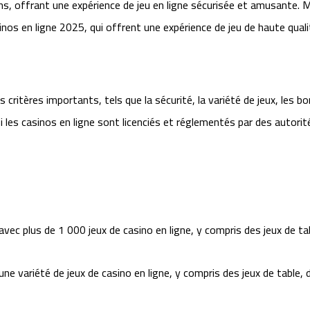
ns, offrant une expérience de jeu en ligne sécurisée et amusante. M
inos en ligne 2025, qui offrent une expérience de jeu de haute qual
ritères importants, tels que la sécurité, la variété de jeux, les bon
les casinos en ligne sont licenciés et réglementés par des autorités
avec plus de 1 000 jeux de casino en ligne, y compris des jeux de ta
 une variété de jeux de casino en ligne, y compris des jeux de table,