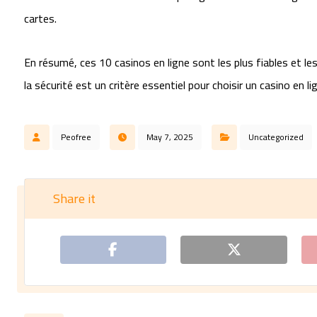
cartes.
En résumé, ces 10 casinos en ligne sont les plus fiables et le
la sécurité est un critère essentiel pour choisir un casino en l
Peofree
May 7, 2025
Uncategorized