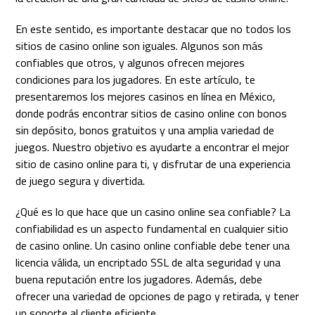
En este sentido, es importante destacar que no todos los
sitios de casino online son iguales. Algunos son más
confiables que otros, y algunos ofrecen mejores
condiciones para los jugadores. En este artículo, te
presentaremos los mejores casinos en línea en México,
donde podrás encontrar sitios de casino online con bonos
sin depósito, bonos gratuitos y una amplia variedad de
juegos. Nuestro objetivo es ayudarte a encontrar el mejor
sitio de casino online para ti, y disfrutar de una experiencia
de juego segura y divertida.
¿Qué es lo que hace que un casino online sea confiable? La
confiabilidad es un aspecto fundamental en cualquier sitio
de casino online. Un casino online confiable debe tener una
licencia válida, un encriptado SSL de alta seguridad y una
buena reputación entre los jugadores. Además, debe
ofrecer una variedad de opciones de pago y retirada, y tener
un soporte al cliente eficiente.