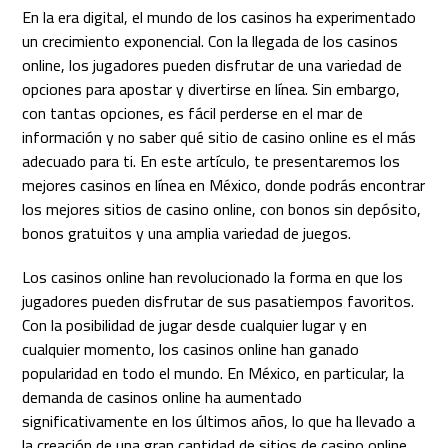
En la era digital, el mundo de los casinos ha experimentado
un crecimiento exponencial. Con la llegada de los casinos
online, los jugadores pueden disfrutar de una variedad de
opciones para apostar y divertirse en línea. Sin embargo,
con tantas opciones, es fácil perderse en el mar de
información y no saber qué sitio de casino online es el más
adecuado para ti. En este artículo, te presentaremos los
mejores casinos en línea en México, donde podrás encontrar
los mejores sitios de casino online, con bonos sin depósito,
bonos gratuitos y una amplia variedad de juegos.
Los casinos online han revolucionado la forma en que los
jugadores pueden disfrutar de sus pasatiempos favoritos.
Con la posibilidad de jugar desde cualquier lugar y en
cualquier momento, los casinos online han ganado
popularidad en todo el mundo. En México, en particular, la
demanda de casinos online ha aumentado
significativamente en los últimos años, lo que ha llevado a
la creación de una gran cantidad de sitios de casino online.