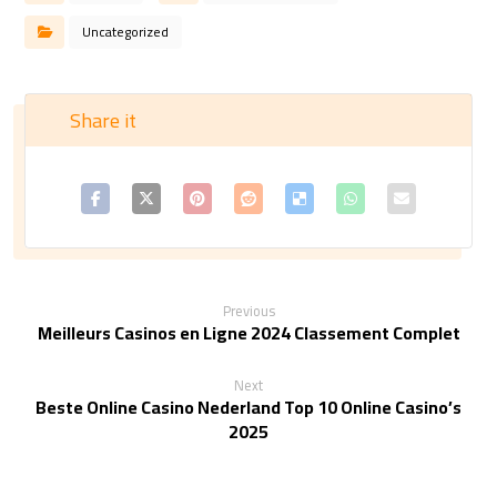
Uncategorized
Previous
Meilleurs Casinos en Ligne 2024 Classement Complet
Next
Beste Online Casino Nederland Top 10 Online Casino’s
2025