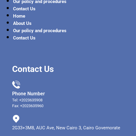
Our policy and procedures
Contact Us
Home
About Us
Our policy and procedures
Contact Us
Contact Us
Phone Number
Tel: +2023635908
Fax: +2023635960
2G33+3M8, AUC Ave, New Cairo 3, Cairo Governorate