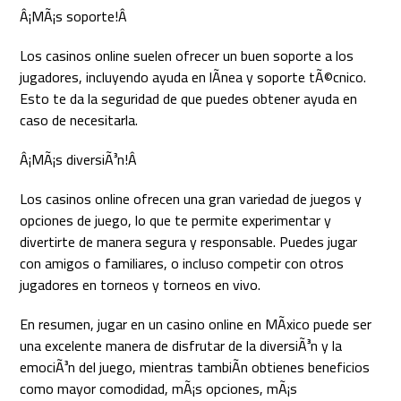
Â¡MÃ¡s soporte!Â
Los casinos online suelen ofrecer un buen soporte a los
jugadores, incluyendo ayuda en lÃ­nea y soporte tÃ©cnico.
Esto te da la seguridad de que puedes obtener ayuda en
caso de necesitarla.
Â¡MÃ¡s diversiÃ³n!Â
Los casinos online ofrecen una gran variedad de juegos y
opciones de juego, lo que te permite experimentar y
divertirte de manera segura y responsable. Puedes jugar
con amigos o familiares, o incluso competir con otros
jugadores en torneos y torneos en vivo.
En resumen, jugar en un casino online en MÃxico puede ser
una excelente manera de disfrutar de la diversiÃ³n y la
emociÃ³n del juego, mientras tambiÃn obtienes beneficios
como mayor comodidad, mÃ¡s opciones, mÃ¡s