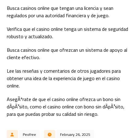
Busca casinos online que tengan una licencia y sean
regulados por una autoridad financiera y de juego.
Verifica que el casino online tenga un sistema de seguridad
robusto y actualizado.
Busca casinos online que ofrezcan un sistema de apoyo al
cliente efectivo.
Lee las reseñas y comentarios de otros jugadores para
obtener una idea de la experiencia de juego en el casino
online.
AsegÃºrate de que el casino online ofrezca un bono sin
dÃpÃ³sito, como el casino online con bono sin dÃpÃ³sito,
para que puedas probar su calidad sin riesgo.
Peofree
February 26, 2025