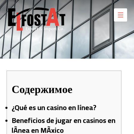
Содержимое
¿Qué es un casino en línea?
Beneficios de jugar en casinos en
lÃ­nea en MÃxico