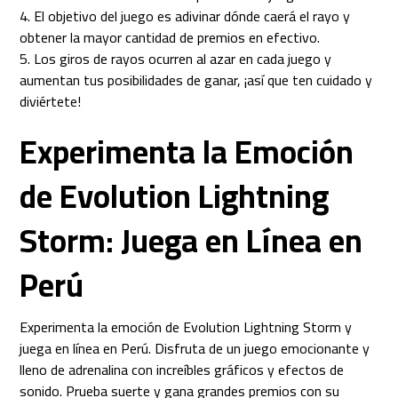
4. El objetivo del juego es adivinar dónde caerá el rayo y
obtener la mayor cantidad de premios en efectivo.
5. Los giros de rayos ocurren al azar en cada juego y
aumentan tus posibilidades de ganar, ¡así que ten cuidado y
diviértete!
Experimenta la Emoción
de Evolution Lightning
Storm: Juega en Línea en
Perú
Experimenta la emoción de Evolution Lightning Storm y
juega en línea en Perú. Disfruta de un juego emocionante y
lleno de adrenalina con increíbles gráficos y efectos de
sonido. Prueba suerte y gana grandes premios con su