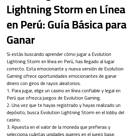
Lightning Storm en Línea
en Perú: Guía Básica para
Ganar
Si estás buscando aprender cómo jugar a Evolution
Lightning Storm en línea en Perú, has llegado al lugar
correcto. Esta emocionante y nueva versión de Evolution
Gaming ofrece oportunidades emocionantes de ganar
dinero con giros de rayos aleatorios.
1. Para jugar, elige un casino en línea confiable y legal en
Perú que ofrezca juegos de Evolution Gaming.
2. Una vez que te hayas registrado y hayas realizado un
depósito, busca Evolution Lightning Storm en el lobby del
casino.
3. Apuesta en el valor de la moneda que prefieras y
selecciona cuántas unidades quieres en el juego base.