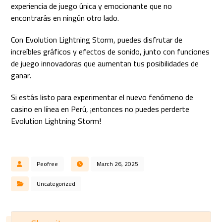
experiencia de juego única y emocionante que no
encontrarás en ningún otro lado.
Con Evolution Lightning Storm, puedes disfrutar de
increíbles gráficos y efectos de sonido, junto con funciones
de juego innovadoras que aumentan tus posibilidades de
ganar.
Si estás listo para experimentar el nuevo fenómeno de
casino en línea en Perú, ¡entonces no puedes perderte
Evolution Lightning Storm!
Peofree
March 26, 2025
Uncategorized