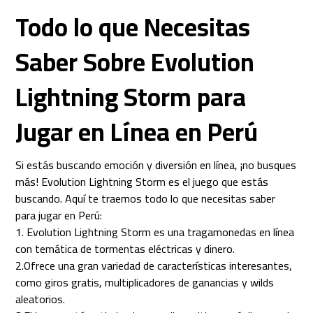
Todo lo que Necesitas
Saber Sobre Evolution
Lightning Storm para
Jugar en Línea en Perú
Si estás buscando emoción y diversión en línea, ¡no busques
más! Evolution Lightning Storm es el juego que estás
buscando. Aquí te traemos todo lo que necesitas saber
para jugar en Perú:
1. Evolution Lightning Storm es una tragamonedas en línea
con temática de tormentas eléctricas y dinero.
2.Ofrece una gran variedad de características interesantes,
como giros gratis, multiplicadores de ganancias y wilds
aleatorios.