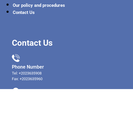
Our policy and procedures
Contact Us
Contact Us
Phone Number
Tel: +2023635908
Fax: +2023635960
2G33+3M8, AUC Ave, New Cairo 3, Cairo Governorate
Designed & Devoloped By
PeoFree LTD