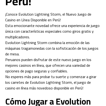
Perú!
¡Conoce Evolution Lightning Storm, el Nuevo Juego de
Casino en Línea Disponible en Perú!
Esta emocionante novedad ofrece una experiencia de juego
única con características especiales como giros gratis y
multiplicadores.
Evolution Lightning Storm combina la emoción de las
máquinas tragamonedas con la sofisticación de los juegos
de mesa.
Peruanos pueden disfrutar de este nuevo juego en los
mejores casinos en línea, que ofrecen una variedad de
opciones de pago seguras y confiables.
No esperes más para probar tu suerte y comenzar a girar
los carretes de Evolution Lightning Storm, el juego de
casino en línea más novedoso disponible en Perú!
Cómo Jugar a Evolution