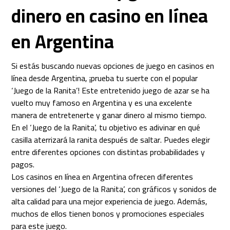
dinero en casino en línea
en Argentina
Si estás buscando nuevas opciones de juego en casinos en
línea desde Argentina, ¡prueba tu suerte con el popular
‘Juego de la Ranita’! Este entretenido juego de azar se ha
vuelto muy famoso en Argentina y es una excelente
manera de entretenerte y ganar dinero al mismo tiempo.
En el ‘Juego de la Ranita’, tu objetivo es adivinar en qué
casilla aterrizará la ranita después de saltar. Puedes elegir
entre diferentes opciones con distintas probabilidades y
pagos.
Los casinos en línea en Argentina ofrecen diferentes
versiones del ‘Juego de la Ranita’, con gráficos y sonidos de
alta calidad para una mejor experiencia de juego. Además,
muchos de ellos tienen bonos y promociones especiales
para este juego.