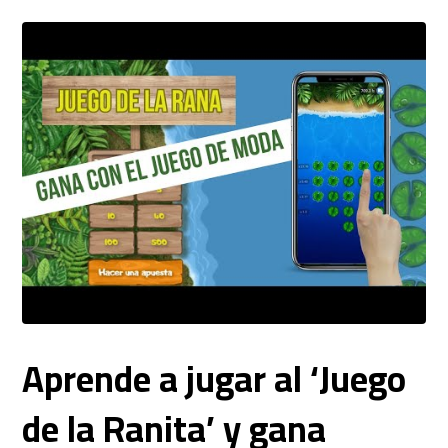
Aprende a jugar al ‘Juego
de la Ranita’ y gana