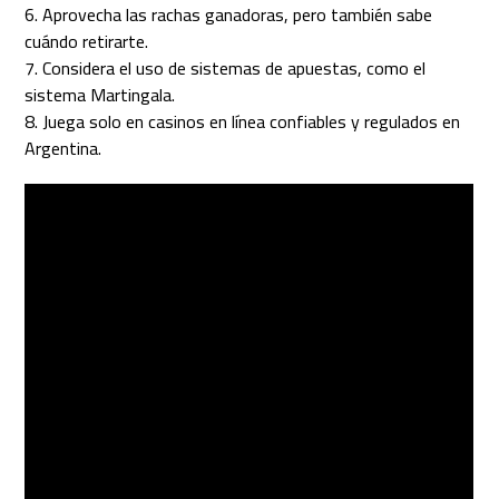
6. Aprovecha las rachas ganadoras, pero también sabe
cuándo retirarte.
7. Considera el uso de sistemas de apuestas, como el
sistema Martingala.
8. Juega solo en casinos en línea confiables y regulados en
Argentina.