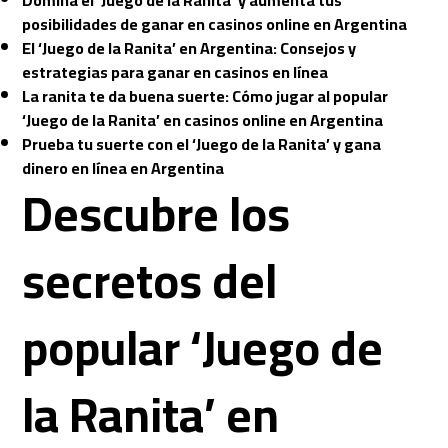
Domina el ‘Juego de la Ranita’ y aumenta tus
posibilidades de ganar en casinos online en Argentina
El ‘Juego de la Ranita’ en Argentina: Consejos y
estrategias para ganar en casinos en línea
La ranita te da buena suerte: Cómo jugar al popular
‘Juego de la Ranita’ en casinos online en Argentina
Prueba tu suerte con el ‘Juego de la Ranita’ y gana
dinero en línea en Argentina
Descubre los
secretos del
popular ‘Juego de
la Ranita’ en