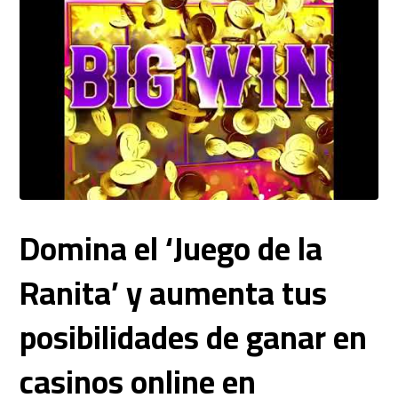
Domina el ‘Juego de la
Ranita’ y aumenta tus
posibilidades de ganar en
casinos online en