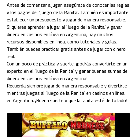
Antes de comenzar a jugar, asegúrate de conocer las reglas
y los pagos del ‘Juego de la Ranita’. También es importante
establecer un presupuesto y jugar de manera responsable.
Si quieres aprender a jugar al ‘Juego de la Ranita’ y ganar
dinero en casinos en línea en Argentina, hay muchos
recursos disponibles en línea, como tutoriales y guías.
También puedes practicar gratis antes de jugar con dinero
real.
Con un poco de práctica y suerte, ¡podrás convertirte en un
experto en el ‘Juego de la Ranita’ y ganar buenas sumas de
dinero en casinos en línea en Argentina!
Recuerda siempre jugar de manera responsable y divertirte
mientras juegas al ‘Juego de la Ranita’ en casinos en línea
en Argentina. ¡Buena suerte y que la ranita esté de tu lado!