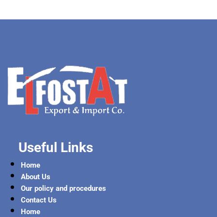
Useful Links
Home
About Us
Our policy and procedures
Contact Us
Home