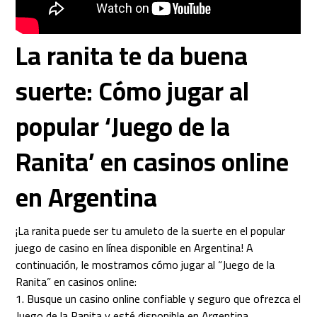
La ranita te da buena
suerte: Cómo jugar al
popular ‘Juego de la
Ranita’ en casinos online
en Argentina
¡La ranita puede ser tu amuleto de la suerte en el popular
juego de casino en línea disponible en Argentina! A
continuación, le mostramos cómo jugar al “Juego de la
Ranita” en casinos online:
1. Busque un casino online confiable y seguro que ofrezca el
Juego de la Ranita y esté disponible en Argentina.