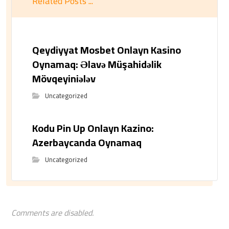
Related Posts ...
Qeydiyyat Mosbet Onlayn Kasino
Oynamaq: Əlavə Müşahidəlik
Mövqeyiniələv
Uncategorized
Kodu Pin Up Onlayn Kazino:
Azerbaycanda Oynamaq
Uncategorized
Comments are disabled.