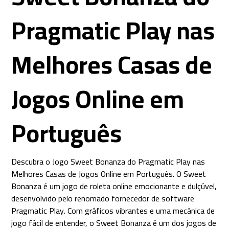
Pragmatic Play nas
Melhores Casas de
Jogos Online em
Português
Descubra o Jogo Sweet Bonanza do Pragmatic Play nas
Melhores Casas de Jogos Online em Português. O Sweet
Bonanza é um jogo de roleta online emocionante e dulçúvel,
desenvolvido pelo renomado fornecedor de software
Pragmatic Play. Com gráficos vibrantes e uma mecânica de
jogo fácil de entender, o Sweet Bonanza é um dos jogos de