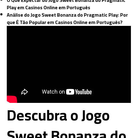
O Que Expectar do Jogo Sweet Bonanza do Pragmatic
Play em Casinos Online em Português
Análise do Jogo Sweet Bonanza do Pragmatic Play: Por
que É Tão Popular em Casinos Online em Português?
Descubra o Jogo
Sweet Bonanza do