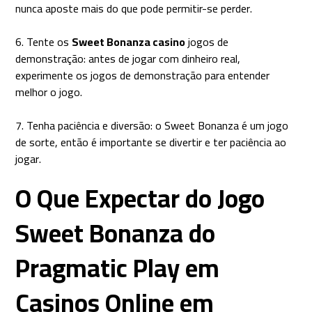
nunca aposte mais do que pode permitir-se perder.
6. Tente os
Sweet Bonanza casino
jogos de
demonstração: antes de jogar com dinheiro real,
experimente os jogos de demonstração para entender
melhor o jogo.
7. Tenha paciência e diversão: o Sweet Bonanza é um jogo
de sorte, então é importante se divertir e ter paciência ao
jogar.
O Que Expectar do Jogo
Sweet Bonanza do
Pragmatic Play em
Casinos Online em