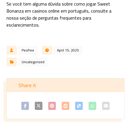
Se você tem alguma dúvida sobre como jogar Sweet
Bonanza em casinos online em português, consulte a
nossa seção de perguntas frequentes para
esclarecimentos.
Peofree
April 15, 2025
Uncategorized