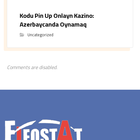
Kodu Pin Up Onlayn Kazino:
Azerbaycanda Oynamaq
Uncategorized
Comments are disabled.