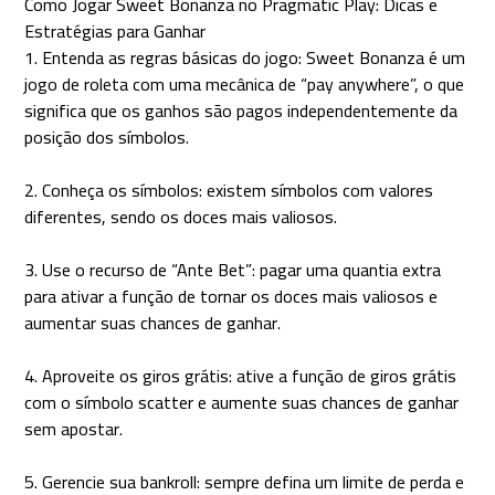
Como Jogar Sweet Bonanza no Pragmatic Play: Dicas e
Estratégias para Ganhar
1. Entenda as regras básicas do jogo: Sweet Bonanza é um
jogo de roleta com uma mecânica de “pay anywhere”, o que
significa que os ganhos são pagos independentemente da
posição dos símbolos.
2. Conheça os símbolos: existem símbolos com valores
diferentes, sendo os doces mais valiosos.
3. Use o recurso de “Ante Bet”: pagar uma quantia extra
para ativar a função de tornar os doces mais valiosos e
aumentar suas chances de ganhar.
4. Aproveite os giros grátis: ative a função de giros grátis
com o símbolo scatter e aumente suas chances de ganhar
sem apostar.
5. Gerencie sua bankroll: sempre defina um limite de perda e