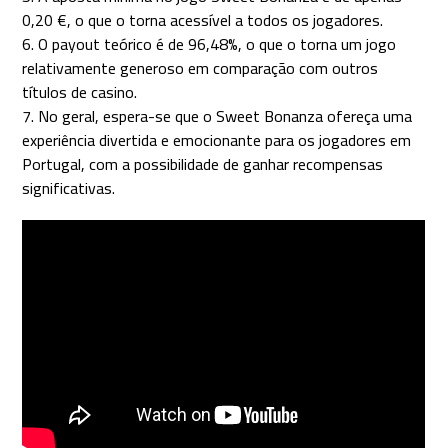
0,20 €, o que o torna acessível a todos os jogadores.
6. O payout teórico é de 96,48%, o que o torna um jogo
relativamente generoso em comparação com outros
títulos de casino.
7. No geral, espera-se que o Sweet Bonanza ofereça uma
experiência divertida e emocionante para os jogadores em
Portugal, com a possibilidade de ganhar recompensas
significativas.