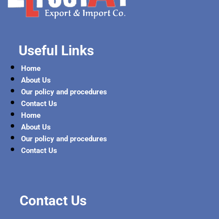
Useful Links
Home
About Us
Our policy and procedures
Contact Us
Home
About Us
Our policy and procedures
Contact Us
Contact Us