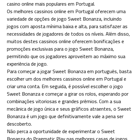
casino online mais populares em Portugal.
Os melhores cassinos online em Portugal oferecem uma
variedade de opções de jogo Sweet Bonanza, incluindo
jogos com aposta mínima baixa e alta, para satisfazer as
necessidades de jogadores de todos os níveis. Além disso,
muitos destes cassinos online oferecem bonificações e
promoções exclusivas para o jogo Sweet Bonanza,
permitindo que os jogadores aproveitem ao máximo sua
experiência de jogo.
Para começar a jogar Sweet Bonanza em português, basta
escolher um dos melhores cassinos online em Portugal e
criar uma conta. Em seguida, é possível escolher o jogo
Sweet Bonanza e começar a girar os rolos, esperando por
combinações vitoriosas e grandes prêmios. Com a sua
mecânica de jogo única e seus gráficos atraentes, o Sweet
Bonanza é um jogo que definitivamente vale a pena ser
descoberto.
Não perca a oportunidade de experimentar o Sweet
Bonanza do Pragmatic Play nas melhores casas de jogos