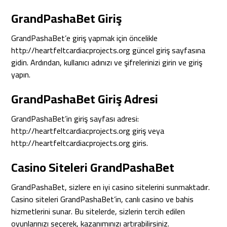
GrandPashaBet Giriş
GrandPashaBet’e giriş yapmak için öncelikle
http://heartfeltcardiacprojects.org güncel giriş sayfasına
gidin. Ardından, kullanıcı adınızı ve şifrelerinizi girin ve giriş
yapın.
GrandPashaBet Giriş Adresi
GrandPashaBet’in giriş sayfası adresi:
http://heartfeltcardiacprojects.org giriş veya
http://heartfeltcardiacprojects.org giris.
Casino Siteleri GrandPashaBet
GrandPashaBet, sizlere en iyi casino sitelerini sunmaktadır.
Casino siteleri GrandPashaBet’in, canlı casino ve bahis
hizmetlerini sunar. Bu sitelerde, sizlerin tercih edilen
oyunlarınızı seçerek, kazanımınızı artırabilirsiniz.