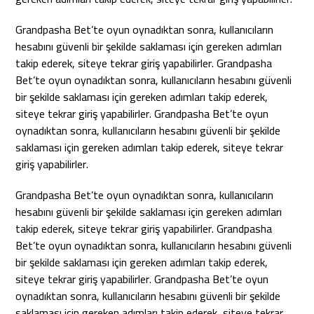
Grandpasha Bet’te oyun oynadıktan sonra, kullanıcıların
hesabını güvenli bir şekilde saklaması için gereken adımları
takip ederek, siteye tekrar giriş yapabilirler. Grandpasha
Bet’te oyun oynadıktan sonra, kullanıcıların hesabını güvenli
bir şekilde saklaması için gereken adımları takip ederek,
siteye tekrar giriş yapabilirler. Grandpasha Bet’te oyun
oynadıktan sonra, kullanıcıların hesabını güvenli bir şekilde
saklaması için gereken adımları takip ederek, siteye tekrar
giriş yapabilirler.
Grandpasha Bet’te oyun oynadıktan sonra, kullanıcıların
hesabını güvenli bir şekilde saklaması için gereken adımları
takip ederek, siteye tekrar giriş yapabilirler. Grandpasha
Bet’te oyun oynadıktan sonra, kullanıcıların hesabını güvenli
bir şekilde saklaması için gereken adımları takip ederek,
siteye tekrar giriş yapabilirler. Grandpasha Bet’te oyun
oynadıktan sonra, kullanıcıların hesabını güvenli bir şekilde
saklaması için gereken adımları takip ederek, siteye tekrar