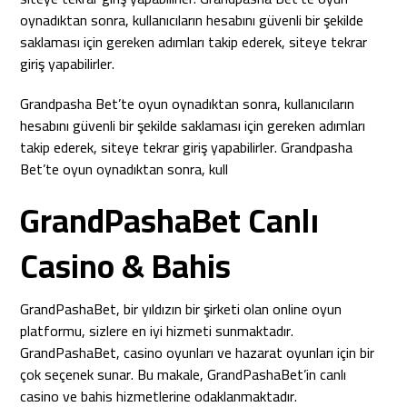
oynadıktan sonra, kullanıcıların hesabını güvenli bir şekilde
saklaması için gereken adımları takip ederek, siteye tekrar
giriş yapabilirler.
Grandpasha Bet’te oyun oynadıktan sonra, kullanıcıların
hesabını güvenli bir şekilde saklaması için gereken adımları
takip ederek, siteye tekrar giriş yapabilirler. Grandpasha
Bet’te oyun oynadıktan sonra, kull
GrandPashaBet Canlı
Casino & Bahis
GrandPashaBet, bir yıldızın bir şirketi olan online oyun
platformu, sizlere en iyi hizmeti sunmaktadır.
GrandPashaBet, casino oyunları ve hazarat oyunları için bir
çok seçenek sunar. Bu makale, GrandPashaBet’in canlı
casino ve bahis hizmetlerine odaklanmaktadır.