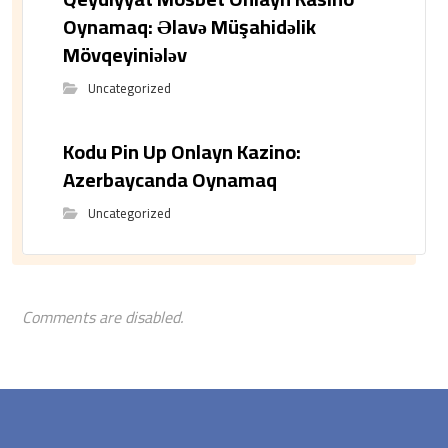
Oynamaq: Əlavə Müşahidəlik
Mövqeyiniələv
Uncategorized
Kodu Pin Up Onlayn Kazino:
Azerbaycanda Oynamaq
Uncategorized
Comments are disabled.