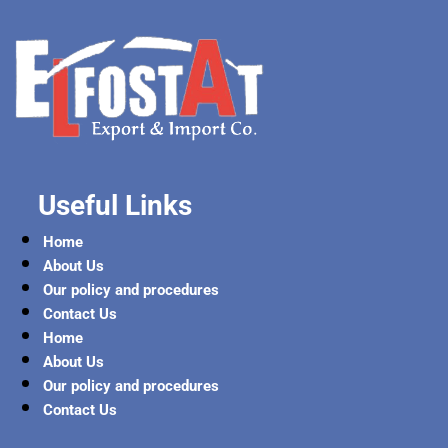
Useful Links
Home
About Us
Our policy and procedures
Contact Us
Home
About Us
Our policy and procedures
Contact Us