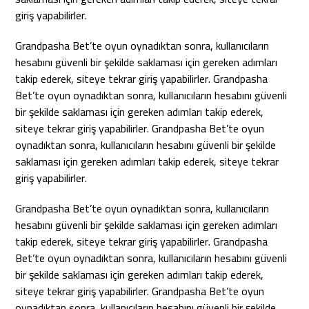
giriş yapabilirler.
Grandpasha Bet’te oyun oynadıktan sonra, kullanıcıların
hesabını güvenli bir şekilde saklaması için gereken adımları
takip ederek, siteye tekrar giriş yapabilirler. Grandpasha
Bet’te oyun oynadıktan sonra, kullanıcıların hesabını güvenli
bir şekilde saklaması için gereken adımları takip ederek,
siteye tekrar giriş yapabilirler. Grandpasha Bet’te oyun
oynadıktan sonra, kullanıcıların hesabını güvenli bir şekilde
saklaması için gereken adımları takip ederek, siteye tekrar
giriş yapabilirler.
Grandpasha Bet’te oyun oynadıktan sonra, kullanıcıların
hesabını güvenli bir şekilde saklaması için gereken adımları
takip ederek, siteye tekrar giriş yapabilirler. Grandpasha
Bet’te oyun oynadıktan sonra, kullanıcıların hesabını güvenli
bir şekilde saklaması için gereken adımları takip ederek,
siteye tekrar giriş yapabilirler. Grandpasha Bet’te oyun
oynadıktan sonra, kullanıcıların hesabını güvenli bir şekilde