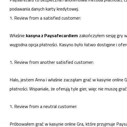
podawania danych karty kredytowej.
1. Review from a satisfied customer:
Właśnie
kasyna z Paysafecardiem
zakończyłem sesję gry w 
wygodna opcja płatności. Kasyno było łatwo dostępne i oferow
1. Review from another satisfied customer:
Halo, jestem Anna i właśnie zacząłam grać w kasynie online G
płatności. Wspaniale, że oferują tyle gier, więc nie muszę g
1. Review from a neutral customer:
Próbowałem grać w kasynie online Gra, które przyjmuje Paysafe