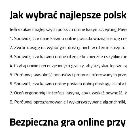
Jak wybrać najlepsze pols
Jeśli szukasz najlepszych polskich online kasyn accepting Pay
1. Sprawdź, czy dane kasyno online posiada ważną licencję i re
2. Zwróć uwagę na wybór gier dostępnych w ofercie kasyna.
3. Sprawdź, czy kasyno online oferuje bezpieczne i szybkie 
4. Czytaj opinie i recenzje innych graczy, aby uzyskać lepsze 
5. Porównaj wysokość bonusów i promocji oferowanych przez 
6. Sprawdź, czy kasyno online posiada dobrą obsługę klienta i
7. Oceń ergonomię i interfejs kasyna, aby uzyskać pewność, ż
8. Porównaj oprogramowanie i wykorzystywane algorithmiki, 
Bezpieczna gra online przy