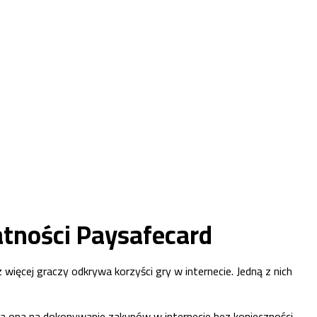
atności Paysafecard
ięcej graczy odkrywa korzyści gry w internecie. Jedną z nich
a ona na dokonywanie zakupów w internecie bez konieczności