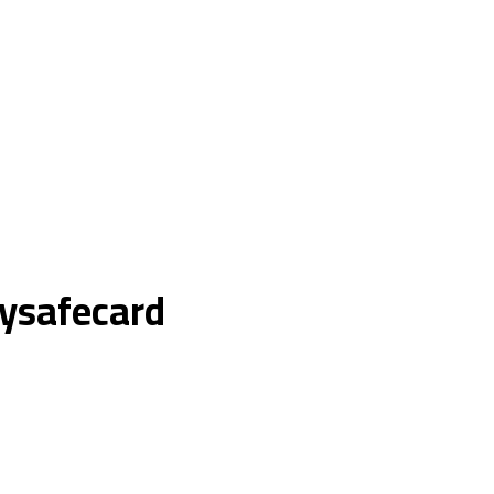
aysafecard