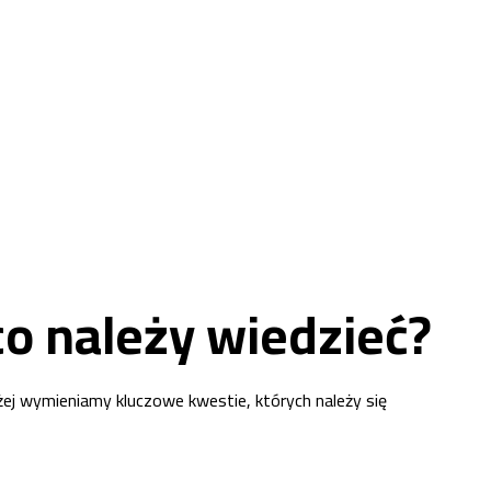
co należy wiedzieć?
iżej wymieniamy kluczowe kwestie, których należy się