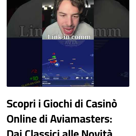
Scopri i Giochi di Casinò
Online di Aviamasters:
Dai Classici alle Novità