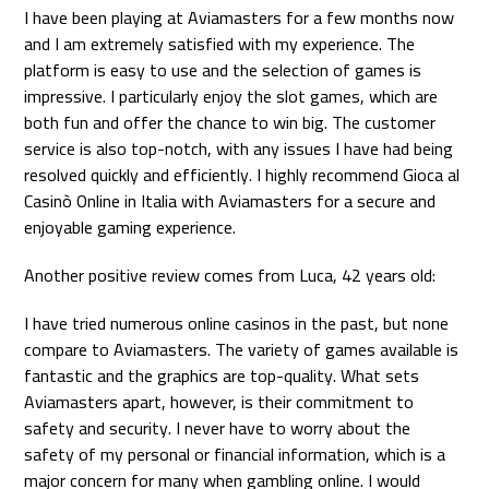
I have been playing at Aviamasters for a few months now
and I am extremely satisfied with my experience. The
platform is easy to use and the selection of games is
impressive. I particularly enjoy the slot games, which are
both fun and offer the chance to win big. The customer
service is also top-notch, with any issues I have had being
resolved quickly and efficiently. I highly recommend Gioca al
Casinò Online in Italia with Aviamasters for a secure and
enjoyable gaming experience.
Another positive review comes from Luca, 42 years old:
I have tried numerous online casinos in the past, but none
compare to Aviamasters. The variety of games available is
fantastic and the graphics are top-quality. What sets
Aviamasters apart, however, is their commitment to
safety and security. I never have to worry about the
safety of my personal or financial information, which is a
major concern for many when gambling online. I would