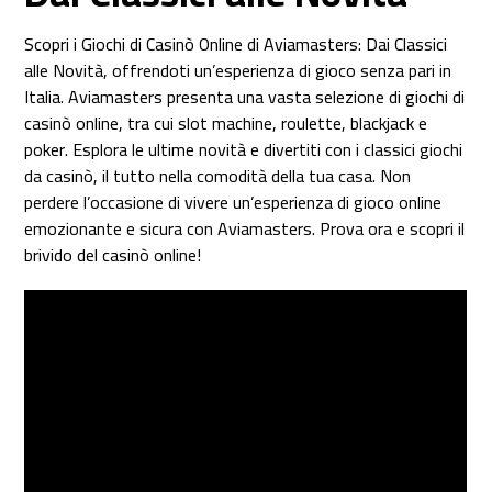
Scopri i Giochi di Casinò Online di Aviamasters: Dai Classici
alle Novità, offrendoti un’esperienza di gioco senza pari in
Italia. Aviamasters presenta una vasta selezione di giochi di
casinò online, tra cui slot machine, roulette, blackjack e
poker. Esplora le ultime novità e divertiti con i classici giochi
da casinò, il tutto nella comodità della tua casa. Non
perdere l’occasione di vivere un’esperienza di gioco online
emozionante e sicura con Aviamasters. Prova ora e scopri il
brivido del casinò online!