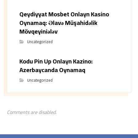
Qeydiyyat Mosbet Onlayn Kasino
Oynamaq: Əlavə Müşahidəlik
Mövqeyiniələv
Uncategorized
Kodu Pin Up Onlayn Kazino:
Azerbaycanda Oynamaq
Uncategorized
Comments are disabled.