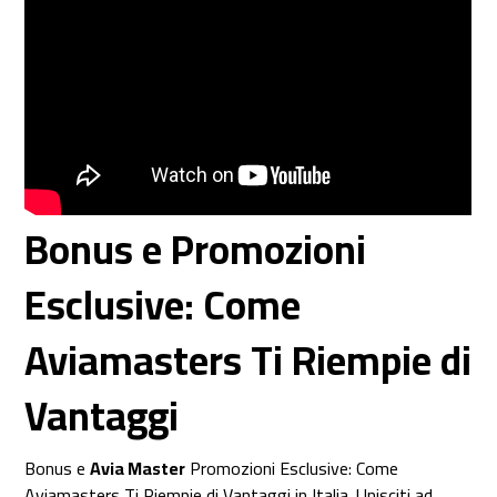
Bonus e Promozioni
Esclusive: Come
Aviamasters Ti Riempie di
Vantaggi
Bonus e
Avia Master
Promozioni Esclusive: Come
Aviamasters Ti Riempie di Vantaggi in Italia. Unisciti ad