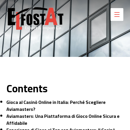
Contents
Gioca al Casinò Online in Italia: Perché Scegliere
Aviamasters?
Aviamasters: Una Piattaforma di Gioco Online Sicura e
Affidabile