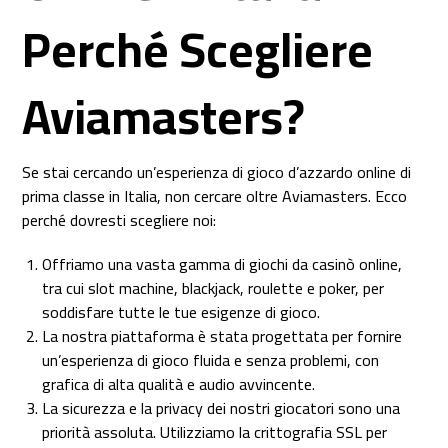
Perché Scegliere
Aviamasters?
Se stai cercando un’esperienza di gioco d’azzardo online di
prima classe in Italia, non cercare oltre Aviamasters. Ecco
perché dovresti scegliere noi:
Offriamo una vasta gamma di giochi da casinò online,
tra cui slot machine, blackjack, roulette e poker, per
soddisfare tutte le tue esigenze di gioco.
La nostra piattaforma è stata progettata per fornire
un’esperienza di gioco fluida e senza problemi, con
grafica di alta qualità e audio avvincente.
La sicurezza e la privacy dei nostri giocatori sono una
priorità assoluta. Utilizziamo la crittografia SSL per