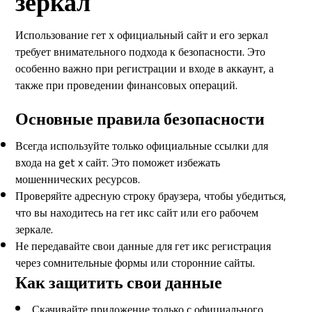
зеркал
Использование гет х официальный сайт и его зеркал
требует внимательного подхода к безопасности. Это
особенно важно при регистрации и входе в аккаунт, а
также при проведении финансовых операций.
Основные правила безопасности
Всегда используйте только официальные ссылки для
входа на get x сайт. Это поможет избежать
мошеннических ресурсов.
Проверяйте адресную строку браузера, чтобы убедиться,
что вы находитесь на гет икс сайт или его рабочем
зеркале.
Не передавайте свои данные для гет икс регистрация
через сомнительные формы или сторонние сайты.
Как защитить свои данные
Скачивайте приложение только с официального