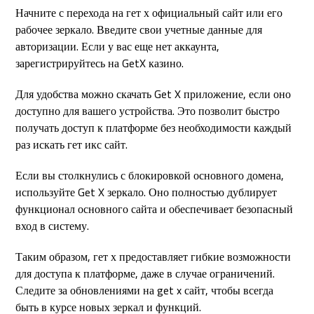
Начните с перехода на гет х официальный сайт или его
рабочее зеркало. Введите свои учетные данные для
авторизации. Если у вас еще нет аккаунта,
зарегистрируйтесь на GetX казино.
Для удобства можно скачать Get X приложение, если оно
доступно для вашего устройства. Это позволит быстро
получать доступ к платформе без необходимости каждый
раз искать гет икс сайт.
Если вы столкнулись с блокировкой основного домена,
используйте Get X зеркало. Оно полностью дублирует
функционал основного сайта и обеспечивает безопасный
вход в систему.
Таким образом, гет х предоставляет гибкие возможности
для доступа к платформе, даже в случае ограничений.
Следите за обновлениями на get x сайт, чтобы всегда
быть в курсе новых зеркал и функций.