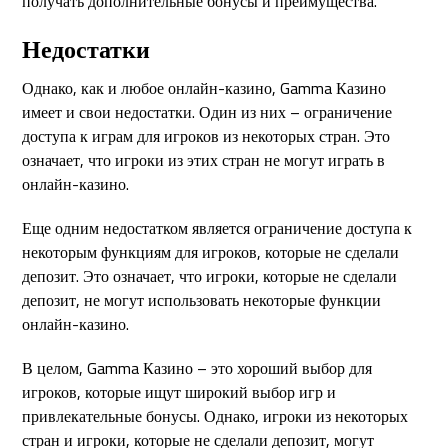
получать дополнительные бонусы и преимущества.
Недостатки
Однако, как и любое онлайн-казино, Gamma Казино
имеет и свои недостатки. Один из них – ограничение
доступа к играм для игроков из некоторых стран. Это
означает, что игроки из этих стран не могут играть в
онлайн-казино.
Еще одним недостатком является ограничение доступа к
некоторым функциям для игроков, которые не сделали
депозит. Это означает, что игроки, которые не сделали
депозит, не могут использовать некоторые функции
онлайн-казино.
В целом, Gamma Казино – это хороший выбор для
игроков, которые ищут широкий выбор игр и
привлекательные бонусы. Однако, игроки из некоторых
стран и игроки, которые не сделали депозит, могут