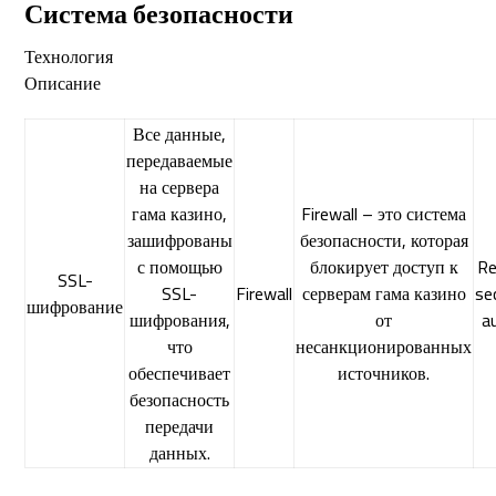
Система безопасности
Технология
Описание
Все данные,
передаваемые
на сервера
гама казино,
Firewall – это система
зашифрованы
безопасности, которая
с помощью
блокирует доступ к
Re
SSL-
SSL-
Firewall
серверам гама казино
se
шифрование
шифрования,
от
a
что
несанкционированных
обеспечивает
источников.
безопасность
передачи
данных.