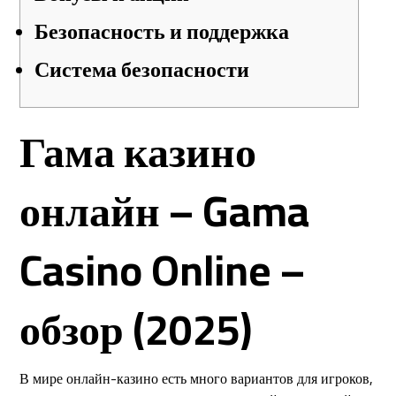
Безопасность и поддержка
Система безопасности
Гама казино
онлайн – Gama
Casino Online –
обзор (2025)
В мире онлайн-казино есть много вариантов для игроков,