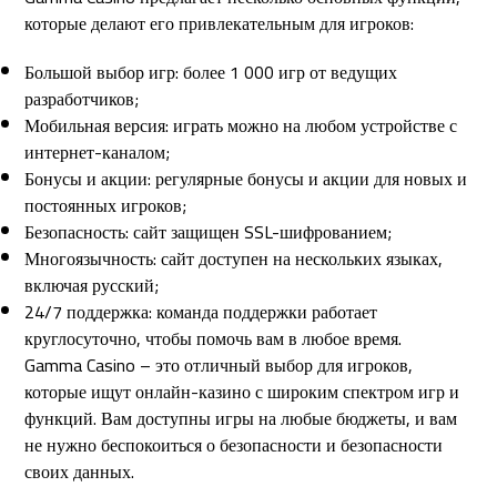
которые делают его привлекательным для игроков:
Большой выбор игр: более 1 000 игр от ведущих
разработчиков;
Мобильная версия: играть можно на любом устройстве с
интернет-каналом;
Бонусы и акции: регулярные бонусы и акции для новых и
постоянных игроков;
Безопасность: сайт защищен SSL-шифрованием;
Многоязычность: сайт доступен на нескольких языках,
включая русский;
24/7 поддержка: команда поддержки работает
круглосуточно, чтобы помочь вам в любое время.
Gamma Casino – это отличный выбор для игроков,
которые ищут онлайн-казино с широким спектром игр и
функций. Вам доступны игры на любые бюджеты, и вам
не нужно беспокоиться о безопасности и безопасности
своих данных.